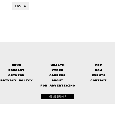
LAST »
News
Wealth
Pop
Podcast
Video
Now
Opinion
Careers
Events
Privacy Policy
About
Contact
FOR ADVERTISING
MEMBERSHIP