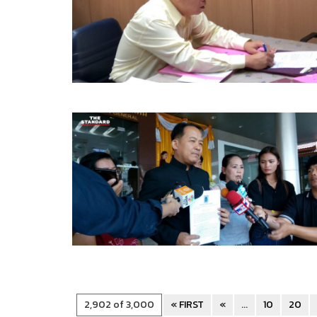
2,902 of 3,000
« FIRST
«
...
10
20