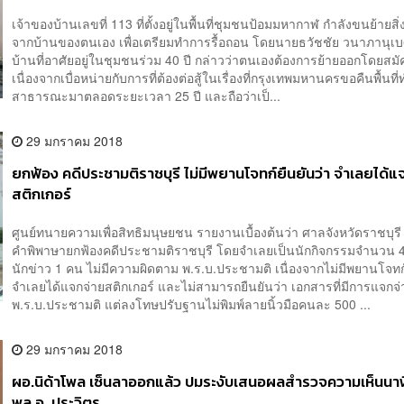
เจ้าของบ้านเลขที่ 113 ที่ตั้งอยู่ในพื้นที่ชุมชนป้อมมหากาฬ กำลังขนย้ายส
จากบ้านของตนเอง เพื่อเตรียมทำการรื้อถอน โดยนายธวัชชัย วนาภานุเบ
บ้านที่อาศัยอยู่ในชุมชนร่วม 40 ปี กล่าวว่าตนเองต้องการย้ายออกโดยสม
เนื่องจากเบื่อหน่ายกับการที่ต้องต่อสู้ในเรื่องที่กรุงเทพมหานครขอคืนพื้นท
สาธารณะมาตลอดระยะเวลา 25 ปี และถือว่าเป็...
29 มกราคม 2018
ยกฟ้อง คดีประชามติราชบุรี ไม่มีพยานโจทก์ยืนยันว่า จำเลยได้แ
สติกเกอร์
ศูนย์ทนายความเพื่อสิทธิมนุษยชน รายงานเบื้องต้นว่า ศาลจังหวัดราชบุรี 
คำพิพาษายกฟ้องคดีประชามติราชบุรี โดยจำเลยเป็นนักกิจกรรมจำนวน 
นักข่าว 1 คน ไม่มีความผิดตาม พ.ร.บ.ประชามติ เนื่องจากไม่มีพยานโจทก์
จำเลยได้แจกจ่ายสติกเกอร์ และไม่สามารถยืนยันว่า เอกสารที่มีการแจกจ่
พ.ร.บ.ประชามติ แต่ลงโทษปรับฐานไม่พิมพ์ลายนิ้วมือคนละ 500 ...
29 มกราคม 2018
ผอ.นิด้าโพล เซ็นลาออกแล้ว ปมระงับเสนอผลสำรวจความเห็นนาฬ
พล.อ. ประวิตร