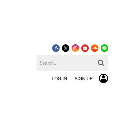
LOG IN
SIGN UP