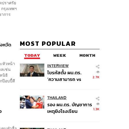
ิดปราศรัย
 กรุงเทพฯ
ัญชาการ
MOST POPULAR
ังหวัด
TODAY
WEEK
MONTH
ะหัวหน้า
INTERVIEW
าลเช่น
ไขรหัสตั้ง ผบ.ตร.
นิธิ
2.7K
‘ความสามารถ vs
๊อบปี้สี
อาวุโส’ และอนาคตการ
ปฏิรูปสีกากี กับ
พล.ต.อ. เอก อังสนา
THAILAND
รอง ผบ.ตร. บัญชาการ
นนท์
1.3K
อ
เหตุยิงโรงเรียน
เทพศิรินทร์ นนทบุรี สั่ง
ค้นหา 2 รอบยืนยันไร้
ับคนทำสื่อ