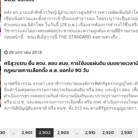
หลัง ดร.อานนท์ ศักดิ์วรวิชญ์ ผู้อำนวยการศูนย์สำรวจความคิดเห็นนิด้าโพ
เขียนข้อความและตั้งค่าการเข้าถึงแบบสาธารณะ โดยระบุว่าจะยื่นลาอ
ตำแหน่ง ผอ.นิด้าโพล ในวันนี้ (29 ม.ค.) เนื่องจากต้องการธำรงไว้ซึ่งเส
วิชาการและไม่อาจทรยศต่อประชาชนและความถูกต้อง ตามที่มีรายงานข
ก่อนหน้านี้ ขณะที่เมื่อวานนี้ THE STANDARD ต่อสายตรงถึง ...
29 มกราคม 2018
ศรีสุวรรณ ยื่น สตง. สอบ สนช. การใช้งบแผ่นดิน ปมขยายเวลาบั
กฎหมายการเลือกตั้ง ส.ส. ออกไป 90 วัน
นายศรีสุวรรณ จรรยา เลขาธิการสมาคมองค์การพิทักรัฐธรรมนูญไทย เด
ยื่นคำร้องต่อคณะกรรมการตรวจเงินแผ่นดิน หรือ สตง. และผู้ว่า สตง. เพื่
ดำเนินการตรวจสอบร่วมกับสำนักงานป้องกันและปราบปรามการทุจริตแห
หรือ ป.ป.ช. และคณะกรรมการการเลือกตั้ง หรือ กกต. ดำเนินการลงโทษ
สภานิติบัญญัติแห่งชาติ หรือ สนช. ทั้ง 213 คน ตามที่รัฐธรรมนูญมาตรา 
30
...
2,901
2,902
2,903
...
2,910
2,920
2,930