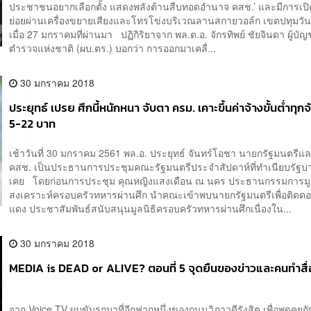
ประชาชนอยากเลือกตั้ง แสดงพลังต้านสืบทอดอำนาจ คสช.’ และมีการเป
ย่อยผ่านเครื่องขยายเสียงและโทรโข่งบริเวณลานสกายวอล์ก เขตปทุมวัน
เมื่อ 27 มกราคมที่ผ่านมา ปฏิกิริยาจาก พล.ต.อ. จักรทิพย์ ชัยจินดา ผู้บ
ตำรวจแห่งชาติ (ผบ.ตร.) บอกว่า การออกมาเคลื่...
30 มกราคม 2018
ประยุทธ์ เปรย ศึกนี้หนักหนา จับตา ครม. เคาะขึ้นค่าจ้างขั้นต่ำทุกจ
5-22 บาท
เช้าวันที่ 30 มกราคม 2561 พล.อ. ประยุทธ์ จันทร์โอชา นายกรัฐมนตรีแล
คสช. เป็นประธานการประชุมคณะรัฐมนตรีประจำสัปดาห์ที่ทำเนียบรัฐบ
เคย โดยก่อนการประชุม คุณหญิงแสงเดือน ณ นคร ประธานกรรมการมูล
สงเคราะห์ครอบครัวทหารผ่านศึก นำคณะเข้าพบนายกรัฐมนตรีเพื่อติดดอกป
แดง ประชาสัมพันธ์สนับสนุนมูลนิธิครอบครัวทหารผ่านศึกเนื่องใน...
30 มกราคม 2018
MEDIA is DEAD or ALIVE? ตอนที่ 5 จุดยืนของข่าวและคนทำสื่
จาก Voice TV ผมขับรถมาที่อีกฟากหนึ่งของถนนวิภาวดีรังสิต เพื่อพูดคุยก