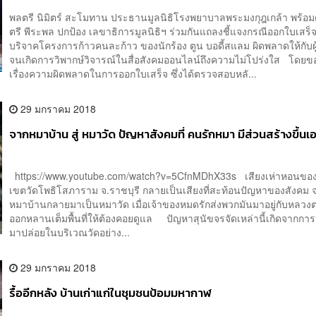
พลตรี นิมิตร์ สะโมทาน ประธานมูลนิธิโรงพยาบาลพระมงกุฎเกล้า พร้อม
ตรี พีระพล ปกป้อง เลขาธิการมูลนิธิฯ ร่วมกันแถลงชี้แจงกรณีออกใบเสร็จ
บริจาคโครงการก้าวคนละก้าว ของนักร้อง ตูน บอดี้สแลม ผิดพลาดให้กับผู
จนเกิดการวิพากษ์วิจารณ์ในสื่อสังคมออนไลน์ถึงความไม่โปร่งใส โดยขอ
เรื่องความผิดพลาดในการออกใบเสร็จ ซึ่งได้ตรวจสอบหลั...
29 มกราคม 2018
จากหมาบ้าน สู่ หมาวัด ปัญหาสังคมที่ คนรักหมา มีส่วนสร้างขึ้นเ
https://www.youtube.com/watch?v=5CfnMDhX33s เสียงเห่าหอนของ
เขตวัดโพธิโสภาราม จ.ราชบุรี กลายเป็นเสียงที่สะท้อนปัญหาของสังคม 
หมาบ้านกลายมาเป็นหมาวัด เมื่อเจ้าของหมดรักส่งพวกมันมาอยู่กับหลวง
ออกหลานเต็มพื้นที่ให้ต้องคอยดูแล ปัญหาสุนัขจรจัดเหล่านี้เกิดจากการ
มาปล่อยในบริเวณวัดอย่าง...
29 มกราคม 2018
รื้ออีกหลัง บ้านเก่าแก่ในชุมชนป้อมมหากาฬ