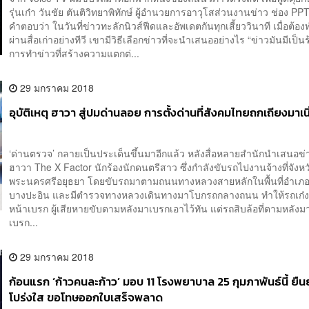
รุ่นเก๋า วันชัย ตันติวิทยาพิทักษ์ ผู้อำนวยการอาวุโสส่วนงานข่าว ช่อง PPT
คำตอบว่า ในวันที่ข่าวทะลักนิวส์ฟีดและอัพเดตกันทุกเสี้ยววินาที เมื่อต้อ
ผ่านสื่อเก่าอย่างทีวี เขามีวิธีเลือกข่าวที่จะนำเสนออย่างไร “ข่าวมันมีเป็น
การทำข่าวที่สร้างความแตกต่...
29 มกราคม 2018
อุบัติเหตุ ฮาวา สู่ปมด่านลอย การตั้งด่านที่สังคมไทยถกเถียงมาเน
‘ด่านตรวจ’ กลายเป็นประเด็นขึ้นมาอีกแล้ว หลังสื่อหลายสำนักนำเสนอข่า
ฮาวา The X Factor นักร้องนักดนตรีสาว ซึ่งกำลังขับรถไปงานจ้างที่จังหว
พระนครศรีอยุธยา โดยขับรถมาตามถนนทางหลวงสายหลักในพื้นที่อำเภ
บางปะอิน และมีตำรวจทางหลวงเดินทางมาโบกรถกลางถนน ทำให้รถเก๋ง
หน้าเบรก ผู้เสียหายขับตามหลังมาเบรกเอาไว้ทัน แต่รถสิบล้อที่ตามหลังมา
เบรก...
29 มกราคม 2018
ก้อนแรก ‘ก้าวคนละก้าว’ มอบ 11 โรงพยาบาล 25 กุมภาพันธ์นี้ ยืน
โปร่งใส ขอโทษออกใบเสร็จพลาด