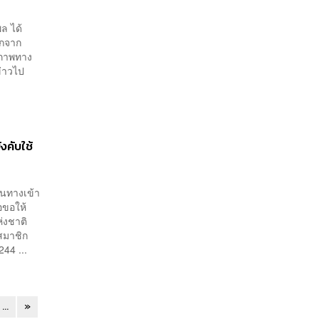
ล ได้
อกจาก
รีภาพทาง
่าวไป
งคับใช้
ินทางเข้า
อขอให้
่งชาติ
สมาชิก
244 ...
...
»