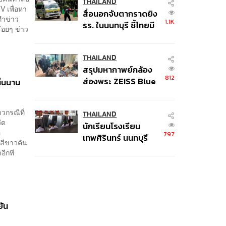
คนติดค้าง พบศพปู่-ย่า
THAILAND
V เพื่อหา
สื่อนอกจับตากราดยิง
ที่บ้านพักผู้ก่อเหตุ
งทำข่าว
1.1K
รร. ในนนทบุรี ชี้ไทยมี
ร้อยๆ ข่าว
อัตราครอบครองปืนสูง
ในระดับต้นของภูมิภาค
THAILAND
สรุปมหากาพย์กล้อง
812
ส่องพระ ZEISS Blue
ิ่นนาน
Marine จากสัญญา
ผลิต 8.3 ล้าน สู่ข้อ
วกรณีที่
พิพาท ‘มาเวลล์ฯ’ ฟ้อง
THAILAND
ัด
นักเรียนโรงเรียน
‘โทน บางแค’ ผิดนัด
อ
797
เทพศิรินทร์ นนทบุรี
จ่ายหนี้-แอบระบุ
สีขาวคัน
อพยพเข้ายังพื้นที่
แบรนด์
อีกที
ปลอดภัยชั่วคราว หลัง
เหตุใช้อาวุธปืนภายใน
โรงเรียนคลี่คลาย
ยัน