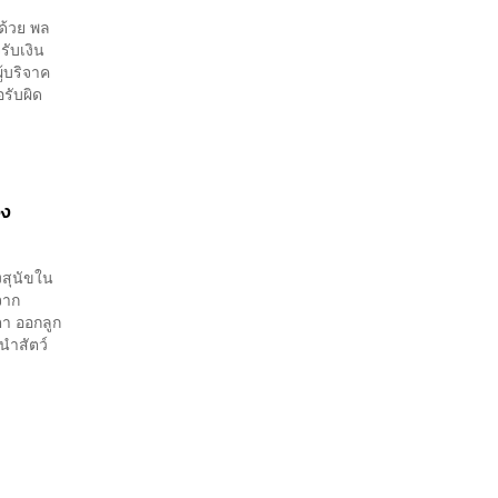
ด้วย พล
รับเงิน
้บริจาค
รับผิด
อง
สุนัขใน
จาก
ตา ออกลูก
นำสัตว์