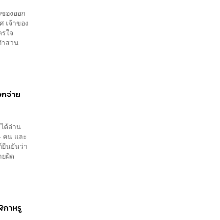
ิ่งของออก
ศ เจ้าของ
ัครใจ
ี่ทำสวน
จกจ่าย
ได้อ่าน
4 คน และ
ยืนยันว่า
ายผิด
ิกาหรู