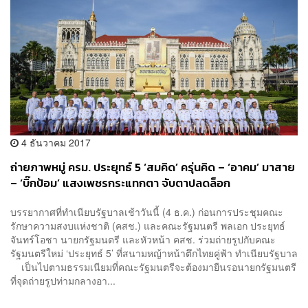
4 ธันวาคม 2017
ถ่ายภาพหมู่ ครม. ประยุทธ์ 5 ‘สมคิด’ ครุ่นคิด – ‘อาคม’ มาสาย
– ‘บิ๊กป้อม’ แสงเพชรกระแทกตา จับตาปลดล็อก
พรรคการเมือง?
บรรยากาศที่ทำเนียบรัฐบาลเช้าวันนี้ (4 ธ.ค.) ก่อนการประชุมคณะ
รักษาความสงบแห่งชาติ (คสช.) และคณะรัฐมนตรี พลเอก ประยุทธ์
จันทร์โอชา นายกรัฐมนตรี และหัวหน้า คสช. ร่วมถ่ายรูปกับคณะ
รัฐมนตรีใหม่ ‘ประยุทธ์ 5’ ที่สนามหญ้าหน้าตึกไทยคู่ฟ้า ทำเนียบรัฐบาล
เป็นไปตามธรรมเนียมที่คณะรัฐมนตรีจะต้องมายืนรอนายกรัฐมนตรี
ที่จุดถ่ายรูปท่ามกลางอา...