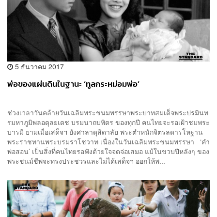
5 ธันวาคม 2017
พ่อของแผ่นดินในฐานะ ‘ทูลกระหม่อมพ่อ’
ช่วงเวลาวันคล้ายวันเฉลิมพระชนมพรรษาพระบาทสมเด็จพระปรมินท
รมหาภูมิพลอดุลยเดช บรมนาถบพิตร ของทุกปี คนไทยจะรอเฝ้าชมพระ
บารมี ยามเมื่อเสด็จฯ ยังศาลาดุสิดาลัย พระตำหนักจิตรลดารโหฐาน
พระราชทานพระบรมราโชวาท เนื่องในวันเฉลิมพระชนมพรรษา ‘คำ
พ่อสอน’ เป็นสิ่งที่คนไทยรอฟังด้วยใจจดจ่อเสมอ แม้ในขวบปีหลังๆ ของ
พระชนม์ชีพจะทรงประชวรและไม่ได้เสด็จฯ ออกให้พ...