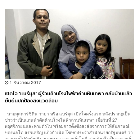
1 ธันวาคม 2017
เปิดใจ ‘แบร์มุส’ ผู้ร่วมค้านโรงไฟฟ้าถ่านหินเทพา กลับบ้านแล้ว
ยืนยันปกป้องสิ่งแวดล้อม
นายมุสตาร์ซีดีน วาบา หรือ แบร์มุส เปิดใจครั้งแรก หลังปรากฏเป็น
ข่าวว่าเป็นแกนนำคัดค้านโรงไฟฟ้าถ่านหินเทพา เมื่อวันที่ 27
พฤศจิกายนและหายตัวไป พร้อมการตั้งข้อสงสัยจากการให้สัมภาษณ์
ของพลโท สรรเสริญ แก้วกำเนิด โฆษกประจำสำนักนายกรัฐมนตรี ว่า
อาจหายไปกับผู้หญิง จนภรรยา อาจารย์สุไรนี สายนุ้ย ซึ่งเป็นอาจารย์