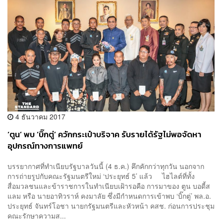
4 ธันวาคม 2017
‘ตูน’ พบ ‘บิ๊กตู่’ ควักกระเป๋าบริจาค รับรายได้รัฐไม่พอจัดหา
อุปกรณ์ทางการแพทย์
บรรยากาศที่ทำเนียบรัฐบาลวันนี้ (4 ธ.ค.) คึกคักกว่าทุกวัน นอกจาก
การถ่ายรูปกับคณะรัฐมนตรีใหม่ ‘ประยุทธ์ 5’ แล้ว ไฮไลต์ที่ทั้ง
สื่อมวลชนและข้าราชการในทำเนียบเฝ้ารอคือ การมาของ ตูน บอดี้ส
แลม หรือ นายอาทิวราห์ คงมาลัย ซึ่งมีกำหนดการเข้าพบ ‘บิ๊กตู่’ พล.อ.
ประยุทธ์ จันทร์โอชา นายกรัฐมนตรีและหัวหน้า คสช. ก่อนการประชุม
คณะรักษาความส...