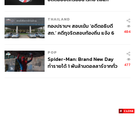
อนิจกรรม
THAILAND
กองปราบฯ สอบเข้ม ‘อดีตอธิบดี
484
สถ.’ คดีทุจริตสอบท้องถิ่น แจ้ง 6
ข้อหาหนัก จ่อชง ป.ป.ช. 12 ส.ค. นี้
POP
Spider-Man: Brand New Day
477
ทำรายได้ 1 พันล้านดอลลาร์จากทั่ว
โลกภายใน 6 วัน
News
Wealth
Pop
Podcast
Video
Now