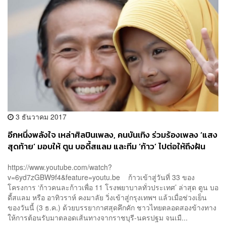
3 ธันวาคม 2017
อีกหนึ่งพลังใจ เหล่าศิลปินเพลง, คนบันเทิง ร่วมร้องเพลง ‘แสง
สุดท้าย’ มอบให้ ตูน บอดี้สแลม และทีม ‘ก้าว’ ไปต่อให้ถึงฝัน
https://www.youtube.com/watch?
v=6yd7zGBW9f4&feature=youtu.be ก้าวเข้าสู่วันที่ 33 ของ
โครงการ ‘ก้าวคนละก้าวเพื่อ 11 โรงพยาบาลทั่วประเทศ’ ล่าสุด ตูน บอ
ดี้สแลม หรือ อาทิวราห์ คงมาลัย วิ่งเข้าสู่กรุงเทพฯ แล้วเมื่อช่วงเย็น
ของวันนี้ (3 ธ.ค.) ด้วยบรรยากาศสุดคึกคัก ชาวไทยตลอดสองข้างทาง
ให้การต้อนรับมาตลอดเส้นทางจากราชบุรี-นครปฐม จนเมื...