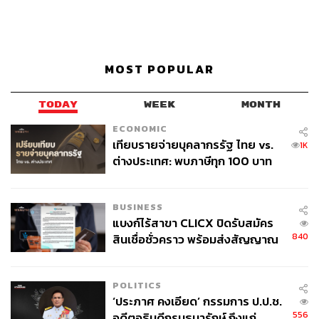
MOST POPULAR
TODAY
WEEK
MONTH
ECONOMIC
เทียบรายจ่ายบุคลากรรัฐ ไทย vs.
1K
ต่างประเทศ: พบภาษีทุก 100 บาท
ของคนไทยใช้ไปกับข้าราชการเฉียด
40 บาท
BUSINESS
แบงก์ไร้สาขา CLICX ปิดรับสมัคร
840
สินเชื่อชั่วคราว พร้อมส่งสัญญาณ
เตือนกลุ่มกู้เงินผิดวัตถุประสงค์-ให้
ข้อมูลเท็จ เตรียมดำเนินคดีเด็ดขาด
POLITICS
‘ประภาศ คงเอียด’ กรรมการ ป.ป.ช.
556
อดีตอธิบดีกรมธนารักษ์ ถึงแก่