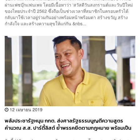
ผ่านเฟซบุ๊กแฟนเพจ โดยมีเนื้อหาว่า ‘สวัสดีวันสงกรานต์และวันปีใหม่
ของไทยประจำปี 2562 ซึ่งถือเป็นช่วงเวลาที่สมาชิกในครอบครัวได้
กลับมาใช้เวลาอยู่ร่วมกันอย่างพร้อมหน้าพร้อมตา สร้างขวัญ สร้าง
กำลังใจ และสร้างความสุขให้แก่กัน &nbs...
12 เมษายน 2019
พลังประชารัฐหนุน กกต. ส่งศาลรัฐธรรมนูญตีความสูตร
คำนวณ ส.ส. ปาร์ตี้ลิสต์ ย้ำพรรคยึดตามกฎหมาย พร้อมเป็น
รัฐบาล