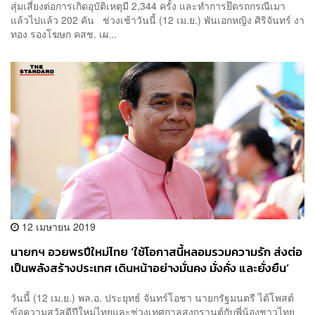
สุ่มเสี่ยงต่อการเกิดอุบัติเหตุมี 2,344 ครั้ง และทำการยึดรถกรณีเมา
แล้วไปแล้ว 202 คัน ช่วงเช้าวันนี้ (12 เม.ย.) พันเอกหญิง ศิริจันทร์ งา
ทอง รองโฆษก คสช. เผ...
12 เมษายน 2019
นายกฯ อวยพรปีใหม่ไทย ‘ใช้โอกาสนี้หลอมรวมความรัก ส่งต่อ
เป็นพลังสร้างประเทศ เดินหน้าอย่างมั่นคง มั่งคั่ง และยั่งยืน’
วันนี้ (12 เม.ย.) พล.อ. ประยุทธ์ จันทร์โอชา นายกรัฐมนตรี ได้โพสต์
ข้อความสวัสดีปีใหม่ไทยและช่วงเทศกาลสงกรานต์กับพี่น้องชาวไทย