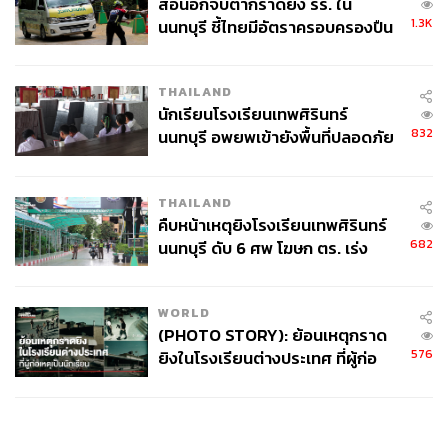
สื่อนอกจับตากราดยิง รร. ใน
1.3K
นนทบุรี ชี้ไทยมีอัตราครอบครองปืน
สูงในระดับต้นของภูมิภาค
THAILAND
นักเรียนโรงเรียนเทพศิรินทร์
832
นนทบุรี อพยพเข้ายังพื้นที่ปลอดภัย
ชั่วคราว หลังเหตุใช้อาวุธปืนภายใน
โรงเรียนคลี่คลาย
THAILAND
คืบหน้าเหตุยิงโรงเรียนเทพศิรินทร์
682
นนทบุรี ดับ 6 ศพ โฆษก ตร. เร่ง
สอบปมขโมยปืนปู่ก่อเหตุ
WORLD
(PHOTO STORY): ย้อนเหตุกราด
576
ยิงในโรงเรียนต่างประเทศ ที่ผู้ก่อ
เหตุเป็นนักเรียน