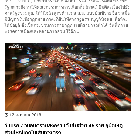
วันนี้ (12 เม.ย.) นายธนกร วังบุญคงชนะ รองโฆษกพรรคพลังประชา
รัฐ กล่าวถึงกรณีที่คณะกรรมการการเลือกตั้ง (กกต.) มีมติส่งเรื่องไปยัง
ศาลรัฐธรรมนูญ ให้วินิจฉัยสูตรคำนวณ ส.ส. แบบบัญชีรายชื่อ ว่าเมื่อ
มีปัญหาในข้อกฎหมาย กกต. ก็ยื่นให้ศาลรัฐธรรมนูญวินิจฉัย เพื่อที่จะ
ได้ข้อยุติ ซึ่งเป็นกระบวนการตามกฎหมายที่สามารถทำได้ วันนี้หลาย
พรรคการเมืองและหลายภาคส่วนมีวิธีก...
12 เมษายน 2019
วันแรก 7 วันอันตรายสงกรานต์ เสียชีวิต 46 ราย อุบัติเหตุ
ส่วนใหญ่เกิดในเส้นทางตรง