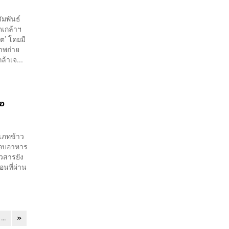
ัมพันธ์
ดเกล้าฯ
ต’ โดยมี
าพถ่าย
้าเจ...
่อ
เภทข้าว
ะกอบอาหาร
าวสารยัง
อนที่ผ่าน
...
»