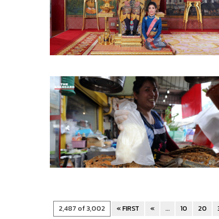
2,487 of 3,002
« FIRST
«
...
10
20