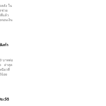
รคลัง ใน
รช่วย
ที่แล้ว
องถอนเงิน
ล้งทำ
50 บาทต่อ
้ว ล่าสุด
นียวที่
ีน้อย
ระวัติ