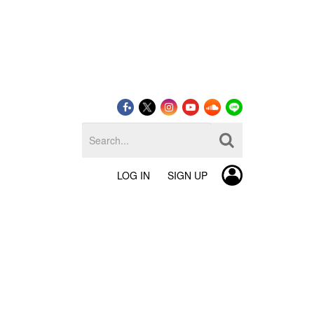
LOG IN
SIGN UP