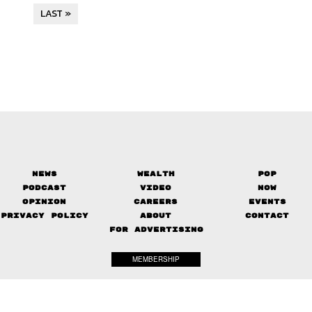
LAST »
News
Wealth
Pop
Podcast
Video
Now
Opinion
Careers
Events
Privacy Policy
About
Contact
FOR ADVERTISING
MEMBERSHIP