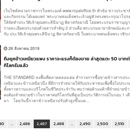
เว็บไซต์หน่วยราชการในพระองค์ www.royaloffice.th หัวข้อ ข่าวประชาส
และกิจกรรม ได้เผยแพร่ ‘พระบาทสมเด็จพระเจ้าอยู่หัวทรงพระกรุณาโปร
ให้จัดทำประวัติเจ้าคุณพระสินีนาฏ พิลาสกัลยาณี โดยพระบรมราชานุญา
รายละเอียดประกอบด้วยสารสำคัญ 2 ส่วนคือ พระบรมฉายาลักษณ์และภ
กับ ประวัติเจ้าคุณพระสินีนาฏ พิลาสกัลยาณี ในพระบาทสมเด็จพระวชิรเกล
26 สิงหาคม 2019
ถึงยุคข้าวเหนียวแพง ราคาจะแรงก็ต้องขาย ล่าสุดแตะ 50 บาทต
กิโลกรัมแล้ว
THE STANDARD ลงพื้นที่ตลาดคลองเตย สำรวจการซื้อขายข้าวสารประ
เหนียวและข้าวเหนียวนึ่ง ที่มีการจำหน่ายให้กับประชาชนเพื่อซื้อไปปร
ทั้งคาวหวานและบริโภคในชีวิตประจำวัน พบว่าพ่อค้าแม่ค้าที่จำหน่ายข้
คงต้องจำหน่ายข้าวในราคาต่อกิโลกรัมที่สูงเป็นประวัติการณ์ในรอบ 1 เดื
มา โดยวันนี้ราคาข้าวเหนียวปรับตัวสูงขึ้นแต...
30
...
2,486
2,487
2,488
...
2,490
2,500
2,510