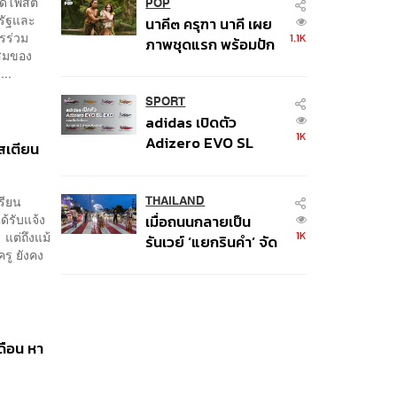
ด้โพสต์
หน้าอก’ ครูถูกยิง 4 นัด
POP
รัฐและ
นาคี๓ ครุฑา นาคี เผย
จากระยะไกล
รร่วม
1.1K
ภาพชุดแรก พร้อมปัก
ะสมของ
วันฉาย 22 ต.ค. นี้
..
SPORT
adidas เปิดตัว
1K
Adizero EVO SL
สเตียน
EXO คอลเล็กชันพิเศษ
รับฤดูกาล College
เรียน
Football
THAILAND
ด้รับแจ้ง
เมื่อถนนกลายเป็น
1K
แต่ถึงแม้
รันเวย์ ‘แยกรินคำ’ จัด
ครู ยังคง
LANNA HAUTE
COUTURE กลางสาย
ฝน
ดือน หา