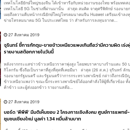
เทคโนโลยียักษ์ใหญ่ของจีน ได้เข้าหารือกับหน่วยงานของไทย พร้อมทดส
เทคโนโลยี 5G ในช่วงที่ผ่านมานั้น ล่าสุด สมคิด จาตุศรีพิทักษ์ รองนาย
เผยถึงความคืบหน้ากรณียักษ์ใหญ่โทรคมนาคมจีน Huawei เตรียมเข้าลง
ข่ายโทรคมนาคม 5G ในประเทศไทย ว่า สำหรับการลงทุนจากต...
27 สิงหาคม 2019
จุรินทร์ ชี้การกักตุน-ขายข้าวเหนียวแพงเกินถือว่ามีความผิด เร่งผู
รายงานสต๊อกภายในวันนี้
หลังจากกระแสข่าวข้าวเหนียวราคาพุ่งสูง โดยพบราคาบางร้านแตะ 50 
กิโลกรัม ซึ่งถือเป็นราคาที่สูงที่สุดที่เคยมีมา ล่าสุด (26 ส.ค.) จุรินทร์ ลัก
รองนายกรัฐมนตรี และรัฐมนตรีว่าการกระทรวงพาณิชย์ กล่าวถึงกรณีป
ข้าวเหนียวแพงว่า ขณะนี้กระทรวงพาณิชย์ได้ออกคำสั่งให้ผู้ที่เกี่ยวข้อง ทั้งโ
ค้าข้าว และผู้ส่งออกข้าว รายงานสต๊อ...
27 สิงหาคม 2019
บอร์ด ‘พีพีพี’ มีมติเห็นชอบ 2 โครงการเชิงสังคม ศูนย์การแพทย์
ชุมชนเชียงใหม่ มูลค่า 1.34 หมื่นล้านบาท