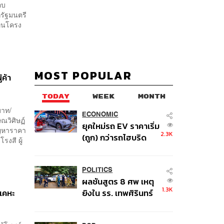
อบ
กรัฐมนตรี
ทุนโครง
MOST POPULAR
้ค้า
TODAY
WEEK
MONTH
บาท/
ECONOMIC
ษณวิศิษฏ์
ยุคใหม่รถ EV ราคาเริ่ม
ัญหาราคา
2.3K
(ถูก) กว่ารถไฮบริด
รงสี ผู้
หลังต้นทุนแบตเตอรี่ลด
ลง - จีนแห่บุกตลาด
เกิดใหม่
POLITICS
ผลชันสูตร 8 ศพ เหตุ
1.3K
-เคหะ
ยิงใน รร. เทพศิรินทร์
นนทบุรี พบกระสุนเข้า
จุดสำคัญ ‘ศีรษะ-