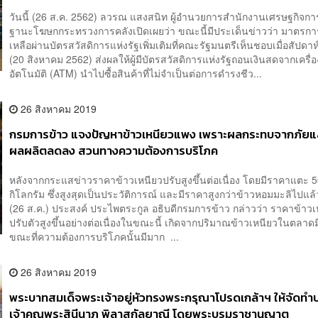
วันนี้ (26 ส.ค. 2562) ลวรณ แสงสนิท ผู้อำนวยการสำนักงานเศรษฐกิจกา
ฐานะโฆษกกระทรวงการคลังเปิดเผยว่า ขณะนี้มีประเด็นข่าวว่า มาตรกา
เหลือผ่านบัตรสวัสดิการแห่งรัฐเพิ่มเติมที่คณะรัฐมนตรีเห็นชอบเมื่อสัปดาห์
(20 สิงหาคม 2562) ส่งผลให้ผู้มีบัตรสวัสดิการแห่งรัฐถอนเงินสดจากเครื่
อัตโนมัติ (ATM) นำไปซื้อสินค้าที่ไม่จำเป็นต่อการดำรงชีว...
26 สิงหาคม 2019
กรมการข้าว แจงปัญหาข้าวเหนียวแพง เพราะผลกระทบจากภัยแ
ผลผลิตลดลง สวนทางความต้องการบริโภค
หลังจากกระแสข่าวราคาข้าวเหนียวปรับสูงขึ้นต่อเนื่อง โดยมีราคาแตะ 
กิโลกรัม ซึ่งสูงสุดเป็นประวัติการณ์ และมีราคาสูงกว่าข้าวหอมมะลิไปแล
(26 ส.ค.) ประสงค์ ประไพตระกูล อธิบดีกรมการข้าว กล่าวว่า ราคาข้าวเห
ปรับตัวสูงขึ้นอย่างต่อเนื่องในขณะนี้ เกิดจากปริมาณข้าวเหนียวในตลาดม
ขณะที่ความต้องการบริโภคนั้นมีมาก ...
26 สิงหาคม 2019
พระบาทสมเด็จพระเจ้าอยู่หัวทรงพระกรุณาโปรดเกล้าฯ ให้จัดทำป
เจ้าคุณพระสินีนาฏ พิลาสกัลยาณี โดยพระบรมราชานุญาต