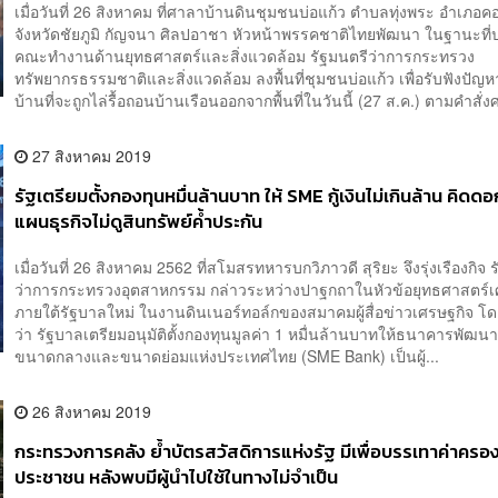
เมื่อวันที่ 26 สิงหาคม ที่ศาลาบ้านดินชุมชนบ่อแก้ว ตำบลทุ่งพระ อำเภอ
จังหวัดชัยภูมิ กัญจนา ศิลปอาชา หัวหน้าพรรคชาติไทยพัฒนา ในฐานะที่
คณะทำงานด้านยุทธศาสตร์และสิ่งแวดล้อม รัฐมนตรีว่าการกระทรวง
ทรัพยากรธรรมชาติและสิ่งแวดล้อม ลงพื้นที่ชุมชนบ่อแก้ว เพื่อรับฟังปั
บ้านที่จะถูกไล่รื้อถอนบ้านเรือนออกจากพื้นที่ในวันนี้ (27 ส.ค.) ตามคำสั่งศ
27 สิงหาคม 2019
รัฐเตรียมตั้งกองทุนหมื่นล้านบาท ให้ SME กู้เงินไม่เกินล้าน คิดดอ
แผนธุรกิจไม่ดูสินทรัพย์ค้ำประกัน
เมื่อวันที่ 26 สิงหาคม 2562 ที่สโมสรทหารบกวิภาวดี สุริยะ จึงรุ่งเรืองกิจ 
ว่าการกระทรวงอุตสาหกรรม กล่าวระหว่างปาฐกถาในหัวข้อยุทธศาสตร์เ
ภายใต้รัฐบาลใหม่ ในงานดินเนอร์ทอล์กของสมาคมผู้สื่อข่าวเศรษฐกิจ โด
ว่า รัฐบาลเตรียมอนุมัติตั้งกองทุนมูลค่า 1 หมื่นล้านบาทให้ธนาคารพัฒนา
ขนาดกลางและขนาดย่อมแห่งประเทศไทย (SME Bank) เป็นผู้...
26 สิงหาคม 2019
กระทรวงการคลัง ย้ำบัตรสวัสดิการแห่งรัฐ มีเพื่อบรรเทาค่าครอ
ประชาชน หลังพบมีผู้นำไปใช้ในทางไม่จำเป็น