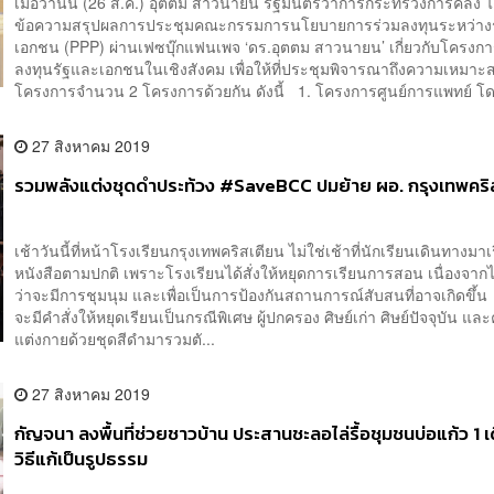
เมื่อวานนี้ (26 ส.ค.) อุตตม สาวนายน รัฐมนตรีว่าการกระทรวงการคลัง ไ
ข้อความสรุปผลการประชุมคณะกรรมการนโยบายการร่วมลงทุนระหว่าง
เอกชน (PPP) ผ่านเฟซบุ๊กแฟนเพจ ‘ดร.อุตตม สาวนายน’ เกี่ยวกับโครงกา
ลงทุนรัฐและเอกชนในเชิงสังคม เพื่อให้ที่ประชุมพิจารณาถึงความเหมา
โครงการจำนวน 2 โครงการด้วยกัน ดังนี้ 1. โครงการศูนย์การแพทย์ โด.
27 สิงหาคม 2019
รวมพลังแต่งชุดดำประท้วง #SaveBCC ปมย้าย ผอ. กรุงเทพคริ
เช้าวันนี้ที่หน้าโรงเรียนกรุงเทพคริสเตียน ไม่ใช่เช้าที่นักเรียนเดินทางมา
หนังสือตามปกติ เพราะโรงเรียนได้สั่งให้หยุดการเรียนการสอน เนื่องจากไ
ว่าจะมีการชุมนุม และเพื่อเป็นการป้องกันสถานการณ์สับสนที่อาจเกิดขึ้น 
จะมีคำสั่งให้หยุดเรียนเป็นกรณีพิเศษ ผู้ปกครอง ศิษย์เก่า ศิษย์ปัจจุบัน และ
แต่งกายด้วยชุดสีดำมารวมตั...
27 สิงหาคม 2019
กัญจนา ลงพื้นที่ช่วยชาวบ้าน ประสานชะลอไล่รื้อชุมชนบ่อแก้ว 1 เ
วิธีแก้เป็นรูปธรรม