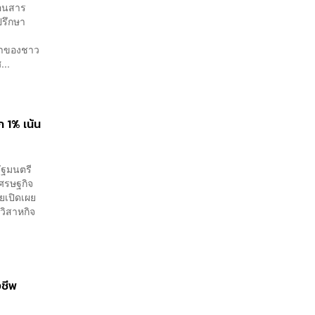
คอนสาร
ปรึกษา
ญหาของชาว
...
ก 1% เน้น
รัฐมนตรี
ศรษฐกิจ
ยเปิดเผย
วิสาหกิจ
งชีพ