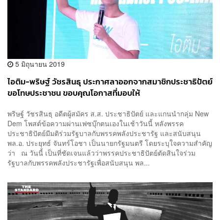
5 มิถุนายน 2019
ไอติม-พริษฐ์ วัชรสินธุ ประกาศลาออกจากสมาชิกประชาธิปัตย์
ขอโทษประชาชน ขอบคุณโอกาสที่มอบให้
พริษฐ์ วัชรสินธุ อดีตผู้สมัคร ส.ส. ประชาธิปัตย์ และแกนนำกลุ่ม New
Dem โพสต์ข้อความผ่านเฟซบุ๊กตนเองในเช้าวันนี้ หลังพรรค
ประชาธิปัตย์มีมติร่วมรัฐบาลกับพรรคพลังประชารัฐ และสนับสนุน
พล.อ. ประยุทธ์ จันทร์โอชา เป็นนายกรัฐมนตรี โดยระบุใจความสำคัญ
ว่า ณ วันนี้ เป็นที่ชัดเจนแล้วว่าพรรคประชาธิปัตย์ตัดสินใจร่วม
รัฐบาลกับพรรคพลังประชารัฐเพื่อสนับสนุน พล...