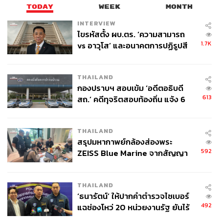
TODAY
WEEK
MONTH
INTERVIEW
ไขรหัสตั้ง ผบ.ตร. ‘ความสามารถ
1.7K
vs อาวุโส’ และอนาคตการปฏิรูปสี
กากี กับ พล.ต.อ. เอก อังสนานนท์
THAILAND
กองปราบฯ สอบเข้ม ‘อดีตอธิบดี
613
สถ.’ คดีทุจริตสอบท้องถิ่น แจ้ง 6
ข้อหาหนัก จ่อชง ป.ป.ช. 12 ส.ค. นี้
THAILAND
สรุปมหากาพย์กล้องส่องพระ
592
ZEISS Blue Marine จากสัญญา
ผลิต 8.3 ล้าน สู่ข้อพิพาท ‘มา
เวลล์ฯ’ ฟ้อง ‘โทน บางแค’ ผิดนัด
THAILAND
จ่ายหนี้-แอบระบุแบรนด์
‘ธนารัตน์’ ให้ปากคำตำรวจไซเบอร์
492
แฉช่องโหว่ 20 หน่วยงานรัฐ ยันไร้
นัยทางการเมือง