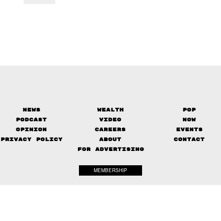
News
Wealth
Pop
Podcast
Video
Now
Opinion
Careers
Events
Privacy Policy
About
Contact
FOR ADVERTISING
MEMBERSHIP