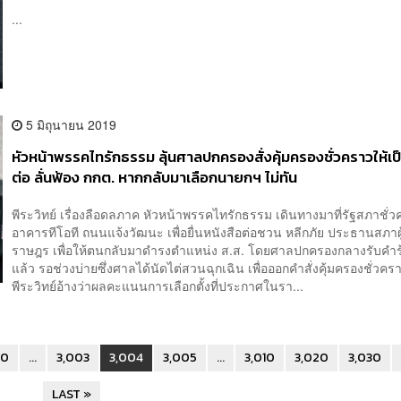
...
5 มิถุนายน 2019
หัวหน้าพรรคไทรักธรรม ลุ้นศาลปกครองสั่งคุ้มครองชั่วคราวให้เป
ต่อ ลั่นฟ้อง กกต. หากกลับมาเลือกนายกฯ ไม่ทัน
พีระวิทย์ เรื่องลือดลภาค หัวหน้าพรรคไทรักธรรม เดินทางมาที่รัฐสภาชั่
อาคารทีโอที ถนนแจ้งวัฒนะ เพื่อยื่นหนังสือต่อชวน หลีกภัย ประธานสภาผ
ราษฎร เพื่อให้ตนกลับมาดำรงตำแหน่ง ส.ส. โดยศาลปกครองกลางรับคำร้
แล้ว รอช่วงบ่ายซึ่งศาลได้นัดไต่สวนฉุกเฉิน เพื่อออกคำสั่งคุ้มครองชั่วคราว
พีระวิทย์อ้างว่าผลคะแนนการเลือกตั้งที่ประกาศในรา...
30
...
3,003
3,004
3,005
...
3,010
3,020
3,030
LAST »