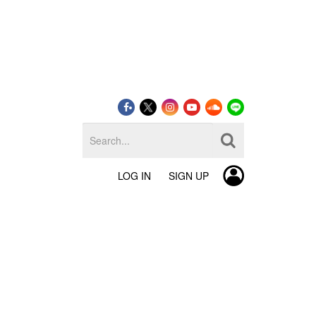
LOG IN
SIGN UP