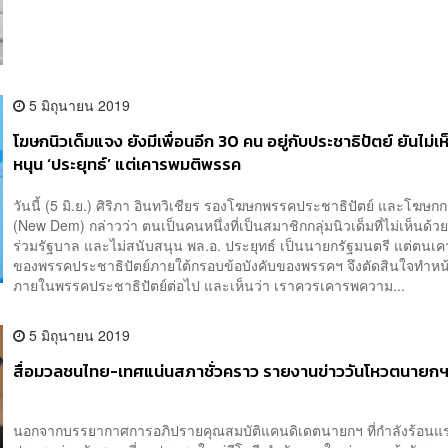
5 มิถุนายน 2019
โฆษกนิวเด็มแจง ยังมีเพื่อนอีก 30 คน อยู่กับประชาธิปัตย์ ยันไม่เ
หนุน ‘ประยุทธ์’ แต่เคารพมติพรรค
วันนี้ (5 มิ.ย.) ศิริภา อินทวิเชียร รองโฆษกพรรคประชาธิปัตย์ และโฆษกกล
(New Dem) กล่าวว่า ตนเป็นคนหนึ่งที่เป็นสมาชิกกลุ่มนิวเด็มที่ไม่เห็นด้ว
ร่วมรัฐบาล และไม่สนับสนุน พล.อ. ประยุทธ์ เป็นนายกรัฐมนตรี แต่ตนเ
ของพรรคประชาธิปัตย์ภายใต้กรอบข้อบังคับของพรรคฯ จึงตัดสินใจทำหน้า
ภายในพรรคประชาธิปัตย์ต่อไป และเห็นว่า เราควรเคารพความ...
5 มิถุนายน 2019
สื่อมวลชนไทย-เทศแน่นสภาชั่วคราว รายงานข่าววันโหวตนายก
นอกจากบรรยากาศการอภิปรายคุณสมบัติแคนดิเดตนายกฯ ที่กำลังร้อนแ