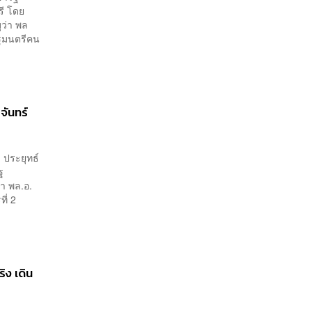
รี โดย
ุว่า พล
ัฐมนตรีคน
จันทร์
 ประยุทธ์
ฐ
่า พล.อ.
ี่ 2
ิง เดิน