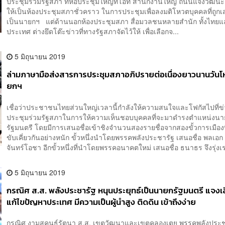
ประชุมร่วมรัฐสภา ที่หอประชุมใหญ่ทีโอที สำนักงานใหญ่ ถนนแจ้งวัฒนะ ซ
ให้เป็นห้องประชุมสภาชั่วคราว ในการประชุมเพื่อลงมติโหวตบุคคลที่ถูกเส
เป็นนายกฯ แต่ด้านนอกห้องประชุมสภา สื่อมวลชนหลายสำนัก ทั้งไทยแ
ประเทศ ต่างยึดโต๊ะข่าวที่ทางรัฐสภาจัดไว้ให้ เพื่อเลือกจ...
5 มิถุนายน 2019
ล่ามภาษามือส่งสารการประชุมสภาอภิปรายต่อเนื่องยาวนานวัน
ยกฯ
เชื่อว่าประชาชนไทยส่วนใหญ่เวลานี้กำลังให้ความสนใจและโฟกัสไปที่ข
ประชุมร่วมรัฐสภาในการให้ความเห็นชอบบุคคลที่จะมาดำรงตำแหน่งนา
รัฐมนตรี โดยมีการเสนอชื่อเข้าชิงจำนวนสองรายชื่อจากสองขั้วการเมืองท
ขับเคี่ยวกันอย่างหนัก ขั้วหนึ่งนำโดยพรรคพลังประชารัฐ เสนอชื่อ พลเอก
จันทร์โอชา อีกขั้วหนึ่งที่นำโดยพรรคอนาคตใหม่ เสนอชื่อ ธนาธร จึงรุ่งเร
5 มิถุนายน 2019
กรณิศ ส.ส. พลังประชารัฐ​ หนุนประยุทธ์เป็นนายกรัฐมนตรี แจงเ
แก้ไขปัญหาประเทศ มีความเป็นผู้นำสูง ติดดิน เข้าถึงง่าย
กรณิศ งามสุคนธ์รัตนา ส.ส. เขตวัฒนาและเขตคลองเตย พรรคพลังประช