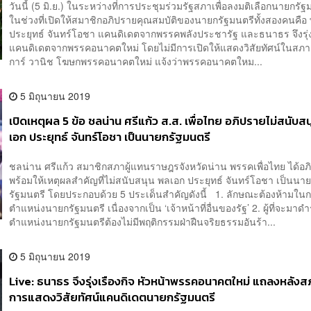
วันนี้ (5 มิ.ย.) ในระหว่างที่การประชุมร่วมรัฐสภาเพื่อลงมติเลือกนายกรัฐม
ในช่วงที่เปิดให้สมาชิกอภิปรายคุณสมบัติของนายกรัฐมนตรีทั้งสองคนคือ
ประยุทธ์ จันทร์โอชา แคนดิเดตจากพรรคพลังประชารัฐ และธนาธร จึงรุ่ง
แคนดิเดตจากพรรคอนาคตใหม่ โดยไม่มีการเปิดให้แสดงวิสัยทัศน์ในสภ
การ์ วานิช โฆษกพรรคอนาคตใหม่ แจ้งว่าพรรคอนาคตใหม...
5 มิถุนายน 2019
เปิดเหตุผล 5 ข้อ ชลน่าน ศรีแก้ว ส.ส. เพื่อไทย อภิปรายไม่สนับส
เอก ประยุทธ์ จันทร์โอชา เป็นนายกรัฐมนตรี
ชลน่าน ศรีแก้ว สมาชิกสภาผู้แทนราษฎรจังหวัดน่าน พรรคเพื่อไทย ได้อภ
พร้อมให้เหตุผลสำคัญที่ไม่สนับสนุน พลเอก ประยุทธ์ จันทร์โอชา เป็นนา
รัฐมนตรี โดยประกอบด้วย 5 ประเด็นสำคัญดังนี้ 1. ลักษณะต้องห้ามใ
ตำแหน่งนายกรัฐมนตรี เนื่องจากเป็น ‘เจ้าหน้าที่อื่นของรัฐ’ 2. ผู้ที่จะมาด
ตำแหน่งนายกรัฐมนตรีต้องไม่มีพฤติกรรมฝ่าฝืนจริยธรรมอันร้า...
5 มิถุนายน 2019
Live: ธนาธร จึงรุ่งเรืองกิจ หัวหน้าพรรคอนาคตใหม่ แถลงหลังสภ
การแสดงวิสัยทัศน์แคนดิเดตนายกรัฐมนตรี