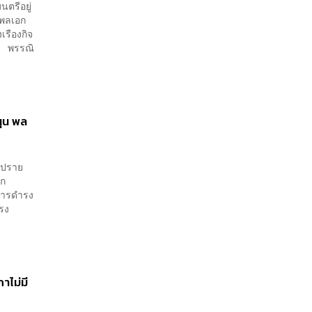
นตรีอยู่
 พลเอก
เรืองกิจ
า พรรณิ
นุน พล
ิปราย
ยก
นการดำรง
ำรง
าไม่มี