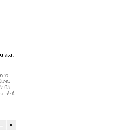
็น ส.ส.
วคราว
ู้แทน
องไว้
 ทั้งนี้
...
»