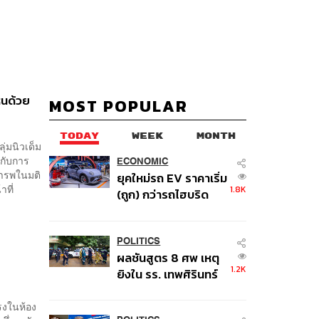
ห็นด้วย
MOST POPULAR
TODAY
WEEK
MONTH
ุ่มนิวเด็ม
ยกับการ
ECONOMIC
คารพในมติ
ยุคใหม่รถ EV ราคาเริ่ม
ที่
1.8K
(ถูก) กว่ารถไฮบริด
หลังต้นทุนแบตเตอรี่ลด
ลง - จีนแห่บุกตลาด
เกิดใหม่
POLITICS
ผลชันสูตร 8 ศพ เหตุ
ฯ
1.2K
ยิงใน รร. เทพศิรินทร์
นนทบุรี พบกระสุนเข้า
จุดสำคัญ ‘ศีรษะ-
รงในห้อง