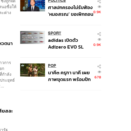
ึ่งถูกจัด
หน้าอก’ ครูถูกยิง 4 นัด
POLITICS
นอชื่อให้
ศาลปกครองไม่รับฟ้อง
จากระยะไกล
0.9K
ละต่าง
‘หมอสรณ’ ขอเพิกถอน
มติสรรหา กสทช. ชี้ยัง
ไม่ใช่ผู้เดือดร้อนเสีย
หาย
SPORT
adidas เปิดตัว
โหวตนา
0.9K
Adizero EVO SL
EXO คอลเล็กชันพิเศษ
รับฤดูกาล College
่าวการ
Football
POP
ยก
นาคี๓ ครุฑา นาคี เผย
ี่กำลัง
678
ภาพชุดแรก พร้อมปัก
 ประยุทธ์
วันฉาย 22 ต.ค. นี้
...
สียสละ
ารัฐ