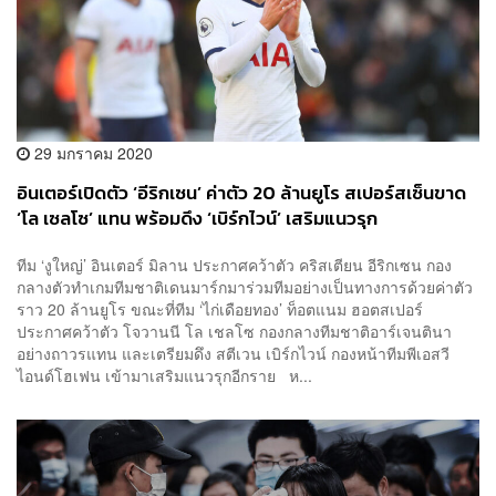
29 มกราคม 2020
อินเตอร์เปิดตัว ‘อีริกเซน’ ค่าตัว 20 ล้านยูโร สเปอร์สเซ็นขาด
‘โล เซลโซ’ แทน พร้อมดึง ‘เบิร์กไวน์’ เสริมแนวรุก
ทีม ‘งูใหญ่’ อินเตอร์ มิลาน ประกาศคว้าตัว คริสเตียน อีริกเซน กอง
กลางตัวทำเกมทีมชาติเดนมาร์กมาร่วมทีมอย่างเป็นทางการด้วยค่าตัว
ราว 20 ล้านยูโร ขณะที่ทีม ‘ไก่เดือยทอง’ ท็อตแนม ฮอตสเปอร์
ประกาศคว้าตัว โจวานนี โล เชลโซ กองกลางทีมชาติอาร์เจนตินา
อย่างถาวรแทน และเตรียมดึง สตีเวน เบิร์กไวน์ กองหน้าทีมพีเอสวี
ไอนด์โฮเฟน เข้ามาเสริมแนวรุกอีกราย ห...