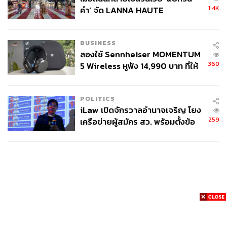
1.4K
คำ’ จัด LANNA HAUTE
COUTURE กลางสายฝน
BUSINESS
ลองใช้ Sennheiser MOMENTUM
360
5 Wireless หูฟัง 14,990 บาท ที่ให้
ผู้ใช้ถอดเปลี่ยนแบตเองได้ ก่อนกฎ
EU บังคับปีหน้า
POLITICS
iLaw เปิดจักรวาลอำนาจเจริญ โยง
259
เครือข่ายผู้สมัคร สว. พร้อมตั้งข้อ
สังเกตลงสมัครตรงคุณสมบัติหรือ
ไม่