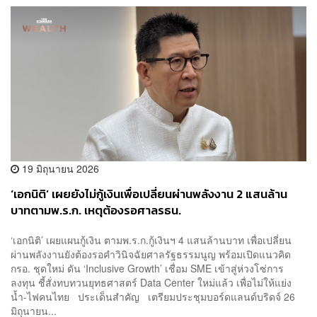
19 มิถุนายน 2026
‘เอกนิติ’ เผยยังไม่กู้เงินเพื่อเปลี่ยนผ่านพลังงาน 2 แสนล้าน
บาทตามพ.ร.ก. เหตุต้องรอศาลรธน.
‘เอกนิติ’ เผยแผนกู้เงิน ตามพ.ร.ก.กู้เงินฯ 4 แสนล้านบาท เพื่อเปลี่ยน
ผ่านพลังงานยังต้องรอคำวินิจฉัยศาลรัฐธรรมนูญ พร้อมเปิดแนวคิด
กรอ. ชุดใหม่ ดัน ‘Inclusive Growth’ เชื่อม SME เข้าสู่ห่วงโซ่การ
ลงทุน ชี้สั่งทบทวนยุทธศาสตร์ Data Center ใหม่แล้ว เพื่อไม่ให้แย่ง
น้ำ-ไฟคนไทย ประเด็นสำคัญ เตรียมประชุมบอร์ดแลนด์บริดจ์ 26
มิถุนายน...