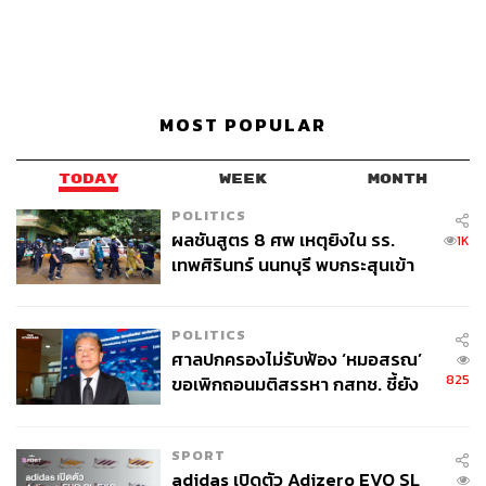
MOST POPULAR
TODAY
WEEK
MONTH
POLITICS
ผลชันสูตร 8 ศพ เหตุยิงใน รร.
1K
เทพศิรินทร์ นนทบุรี พบกระสุนเข้า
จุดสำคัญ ‘ศีรษะ-หน้าอก’ ครูถูกยิง
4 นัด จากระยะไกล
POLITICS
ศาลปกครองไม่รับฟ้อง ‘หมอสรณ’
825
ขอเพิกถอนมติสรรหา กสทช. ชี้ยัง
ไม่ใช่ผู้เดือดร้อนเสียหาย
SPORT
adidas เปิดตัว Adizero EVO SL