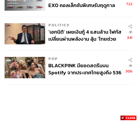
722
EXO คอลเล็กชันพิเศษรับฤดูกาล
College Football
POLITICS
‘เอกนิติ’ เผยเงินกู้ 4 แสนล้าน โฟกัส
341
เปลี่ยนผ่านพลังงาน ลุ้น ‘ไทยช่วย
ไทยพลัส’ เฟส 2 รอประเมินความ
เหมาะสม
POP
BLACKPINK มียอดสตรีมบน
306
Spotify จากประเทศไทยสูงถึง 536
ล้านครั้ง ตลอด 10 ปีที่ผ่านมา
News
Wealth
Pop