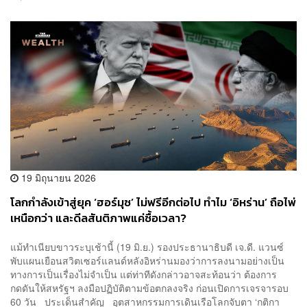
19 มิถุนายน 2026
โลกกำลังเข้าสู่ยุค ‘ฮอร์มุซ’ ไม่ฟรีอีกต่อไป ทำไม ‘อิหร่าน’ ถือไพ่
เหนือกว่า และดีลสันติภาพแค่ซื้อเวลา?
แม้ทำเนียบขาวระบุเช้านี้ (19 มิ.ย.) รองประธานาธิบดี เจ.ดี. แวนซ์
พับแผนเยือนสวิตเซอร์แลนด์หลังอิหร่านมองว่าการลงนามอย่างเป็น
ทางการเป็นเรื่องไม่จำเป็น แต่ท่าทีดังกล่าวอาจสะท้อนว่า ต้องการ
กดดันให้สหรัฐฯ ลงมือปฏิบัติตามข้อตกลงจริง ก่อนเปิดการเจรจารอบ
60 วัน ประเด็นสำคัญ อุตสาหกรรมการเดินเรือโลกจับตา ‘กติกา