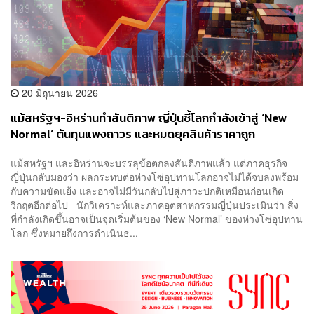
20 มิถุนายน 2026
แม้สหรัฐฯ-อิหร่านทำสันติภาพ ญี่ปุ่นชี้โลกกำลังเข้าสู่ ‘New
Normal’ ต้นทุนแพงถาวร และหมดยุคสินค้าราคาถูก
แม้สหรัฐฯ และอิหร่านจะบรรลุข้อตกลงสันติภาพแล้ว แต่ภาคธุรกิจ
ญี่ปุ่นกลับมองว่า ผลกระทบต่อห่วงโซ่อุปทานโลกอาจไม่ได้จบลงพร้อม
กับความขัดแย้ง และอาจไม่มีวันกลับไปสู่ภาวะปกติเหมือนก่อนเกิด
วิกฤตอีกต่อไป นักวิเคราะห์และภาคอุตสาหกรรมญี่ปุ่นประเมินว่า สิ่ง
ที่กำลังเกิดขึ้นอาจเป็นจุดเริ่มต้นของ ‘New Normal’ ของห่วงโซ่อุปทาน
โลก ซึ่งหมายถึงการดำเนินธ...