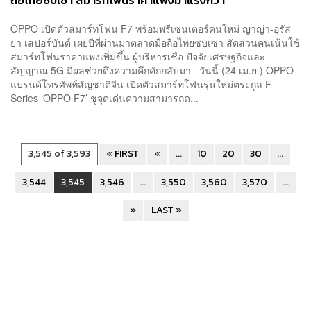
ถือไทยซบเซา สมาร์ทโฟนราคาแพงมาแรงกว่า
OPPO เปิดตัวสมาร์ทโฟน F7 พร้อมพรีเซนเตอร์คนใหม่ ญาญ่า-อุรัส
ยา เสปอร์บันด์ เผยปีที่ผ่านมาตลาดมือถือไทยซบเซา สัดส่วนคนเน้นใช้
สมาร์ทโฟนราคาแพงเพิ่มขึ้น ผู้บริหารเชื่อ ปัจจัยเศรษฐกิจและ
สัญญาณ 5G มีผลช่วยดึงความคึกคักกลับมา วันนี้ (24 เม.ย.) OPPO
แบรนด์โทรศัพท์สัญชาติจีน เปิดตัวสมาร์ทโฟนรุ่นใหม่ตระกูล F
Series ‘OPPO F7’ ชูจุดเด่นความสามารถด...
3,545 of 3,593
« FIRST
«
...
10
20
30
...
3,544
3,545
3,546
...
3,550
3,560
3,570
...
»
LAST »