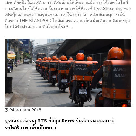
Live คือหนึ่งในเคสตัวอย่างที่สะท้อนให้เห็นด้านมืดการใช้เทคโนโลยี
ของสังคมไทยได้ชัดเจน โดยเฉพาะการใช้ฟีเจอร์ Live Streaming ของ
เฟซบุ๊กเผยแพร่ความรุนแรงออกไปในวงกว้าง หลังเกิดเหตุการณ์นี้
ทีมข่าว THE STANDARD ได้ติดต่อขอความเห็นเพิ่มเติมจากฝั่งเฟซบุ๊ก
โดยได้รับคำตอบจากทีมโฆษกโซเชี...
24 เมษายน 2018
ธุรกิจขนส่งระอุ BTS ซื้อหุ้น Kerry รับส่งของบนสถานี
รถไฟฟ้า เพิ่มพื้นที่โฆษณา