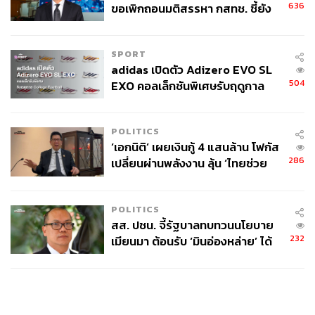
636
ขอเพิกถอนมติสรรหา กสทช. ชี้ยัง
ไม่ใช่ผู้เดือดร้อนเสียหาย
SPORT
adidas เปิดตัว Adizero EVO SL
504
EXO คอลเล็กชันพิเศษรับฤดูกาล
College Football
POLITICS
‘เอกนิติ’ เผยเงินกู้ 4 แสนล้าน โฟกัส
286
เปลี่ยนผ่านพลังงาน ลุ้น ‘ไทยช่วย
ไทยพลัส’ เฟส 2 รอประเมินความ
เหมาะสม
POLITICS
สส. ปชน. จี้รัฐบาลทบทวนนโยบาย
232
เมียนมา ต้อนรับ ‘มินอ่องหล่าย’ ได้
แค่สัญญาว่างเปล่า