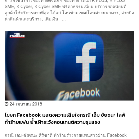
SME, K-Cyber, K-Cyber SME ฟรีค่าธรรมเนียม บริการยอดนิยมที่
ลูกค้าใช้บริการมากที่สุด ได้แก่ โอนข้ามเขต/โอนต่างธนาคาร, จ่ายบิล
ค่าสินค้าและบริการ, เติมเงิน ...
24 เมษายน 2018
โฆษก Facebook แสดงความเสียใจกรณี เอ็ม ชัยชนะ ไลฟ์
ทำร้ายแฟน ย้ำเฝ้าระวังคอนเทนต์ความรุนแรง
กรณี เอ็ม-ชัยชนะ ศิริชาติ ทำร้ายร่างกายแฟนสาวผ่าน Facebook