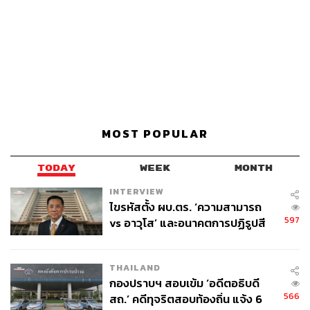
MOST POPULAR
TODAY
WEEK
MONTH
INTERVIEW
ไขรหัสตั้ง ผบ.ตร. ‘ความสามารถ
597
vs อาวุโส’ และอนาคตการปฏิรูปสี
กากี กับ พล.ต.อ. เอก อังสนานนท์
THAILAND
กองปราบฯ สอบเข้ม ‘อดีตอธิบดี
566
สถ.’ คดีทุจริตสอบท้องถิ่น แจ้ง 6