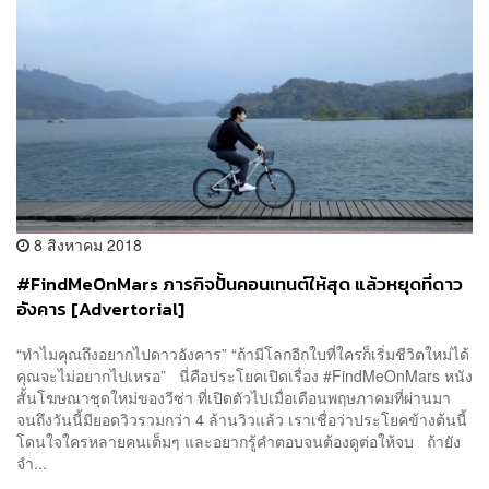
8 สิงหาคม 2018
#FindMeOnMars ภารกิจปั้นคอนเทนต์ให้สุด แล้วหยุดที่ดาว
อังคาร [Advertorial]
“ทำไมคุณถึงอยากไปดาวอังคาร” “ถ้ามีโลกอีกใบที่ใครก็เริ่มชีวิตใหม่ได้
คุณจะไม่อยากไปเหรอ” นี่คือประโยคเปิดเรื่อง #FindMeOnMars หนัง
สั้นโฆษณาชุดใหม่ของวีซ่า ที่เปิดตัวไปเมื่อเดือนพฤษภาคมที่ผ่านมา
จนถึงวันนี้มียอดวิวรวมกว่า 4 ล้านวิวแล้ว เราเชื่อว่าประโยคข้างต้นนี้
โดนใจใครหลายคนเต็มๆ และอยากรู้คำตอบจนต้องดูต่อให้จบ ถ้ายัง
จำ...