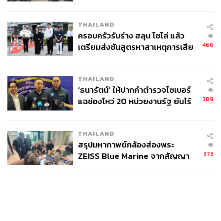
ข้อหาหนัก จ่อชง ป.ป.ช. 12 ส.ค. นี้
THAILAND
ครอบครัวรับร่าง ฮลุน โซโล่ แล้ว
466
เตรียมส่งชันสูตรหาสาเหตุการเสีย
ชีวิต
THAILAND
‘ธนารัตน์’ ให้ปากคำตำรวจไซเบอร์
389
แฉช่องโหว่ 20 หน่วยงานรัฐ ยันไร้
นัยทางการเมือง
THAILAND
สรุปมหากาพย์กล้องส่องพระ
373
ZEISS Blue Marine จากสัญญา
ผลิต 8.3 ล้าน สู่ข้อพิพาท ‘มา
เวลล์ฯ’ ฟ้อง ‘โทน บางแค’ ผิดนัด
จ่ายหนี้-แอบระบุแบรนด์