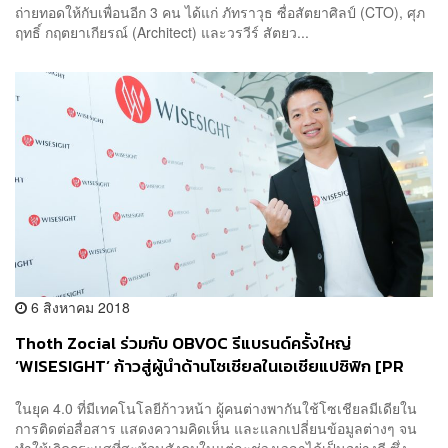
ถ่ายทอดให้กับเพื่อนอีก 3 คน ได้แก่ ภัทราวุธ ซื่อสัตยาศิลป์ (CTO), ศุภ
ฤทธิ์ กฤตยาเกียรณ์ (Architect) และวรวีร์ สัตยว...
6 สิงหาคม 2018
Thoth Zocial ร่วมกับ OBVOC รีแบรนด์ครั้งใหญ่
‘WISESIGHT’ ก้าวสู่ผู้นำด้านโซเชียลในเอเชียแปซิฟิก [PR
NEWS]
ในยุค 4.0 ที่มีเทคโนโลยีก้าวหน้า ผู้คนต่างพากันใช้โซเชียลมีเดียใน
การติดต่อสื่อสาร แสดงความคิดเห็น และแลกเปลี่ยนข้อมูลต่างๆ จน
ทำให้เกิดกระแสที่สะท้อนสังคมในแต่ละช่วงเวลาได้เป็นอย่างดี ซึ่ง