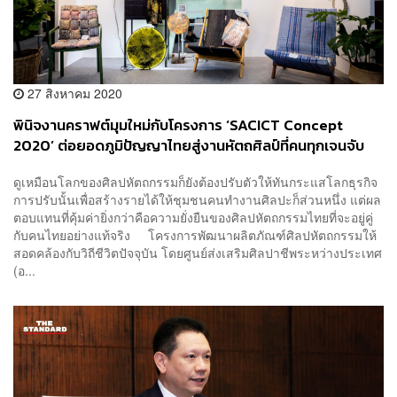
27 สิงหาคม 2020
พินิจงานคราฟต์มุมใหม่กับโครงการ ‘SACICT Concept
2020’ ต่อยอดภูมิปัญญาไทยสู่งานหัตถศิลป์ที่คนทุกเจนจับ
ต้องได้ [Advertorial]
ดูเหมือนโลกของศิลปหัตถกรรมก็ยังต้องปรับตัวให้ทันกระแสโลกธุรกิจ
การปรับนั้นเพื่อสร้างรายได้ให้ชุมชนคนทำงานศิลปะก็ส่วนหนึ่ง แต่ผล
ตอบแทนที่คุ้มค่ายิ่งกว่าคือความยั่งยืนของศิลปหัตถกรรมไทยที่จะอยู่คู่
กับคนไทยอย่างแท้จริง โครงการพัฒนาผลิตภัณฑ์ศิลปหัตถกรรมให้
สอดคล้องกับวิถีชีวิตปัจจุบัน โดยศูนย์ส่งเสริมศิลปาชีพระหว่างประเทศ
(อ...