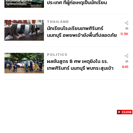
ประเทศ ที่ผู้ก่อเหตุเป็นนักเรียน
THAILAND
นักเรียนโรงเรียนเทพศิรินทร์
0.9K
นนทบุรี อพยพเข้ายังพื้นที่ปลอดภัย
ชั่วคราว หลังเหตุใช้อาวุธปืนภายใน
โรงเรียนคลี่คลาย
POLITICS
ผลชันสูตร 8 ศพ เหตุยิงใน รร.
845
เทพศิรินทร์ นนทบุรี พบกระสุนเข้า
จุดสำคัญ ‘ศีรษะ-หน้าอก’ ครูถูกยิง
4 นัด จากระยะไกล
News
Wealth
Pop