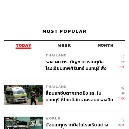
MOST POPULAR
TODAY
WEEK
MONTH
THAILAND
รอง ผบ.ตร. บัญชาการเหตุยิง
1.5K
โรงเรียนเทพศิรินทร์ นนทบุรี สั่ง
ค้นหา 2 รอบยืนยันไร้คนติดค้าง พบ
ศพปู่-ย่าที่บ้านพักผู้ก่อเหตุ
THAILAND
สื่อนอกจับตากราดยิง รร. ใน
1.4K
นนทบุรี ชี้ไทยมีอัตราครอบครองปืน
สูงในระดับต้นของภูมิภาค
WORLD
ย้อนเหตุกราดยิงในโรงเรียนต่าง
1K