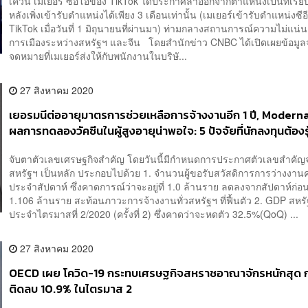
เควิน เมเยอร์ ซีอีโอของ TikTok ได้ประกาศลาออกจากตำแหน่งเป็นที่เรีย
หลังเพิ่งเข้ารับตำแหน่งได้เพียง 3 เดือนเท่านั้น (เมเยอร์เข้ารับตำแหน่งซี
TikTok เมื่อวันที่ 1 มิถุนายนที่ผ่านมา) ท่ามกลางสถานการณ์ความไม่แน่
การเมืองระหว่างสหรัฐฯ และจีน โดยสำนักข่าว CNBC ได้เปิดเผยข้อมู
จดหมายที่เมเยอร์ส่งให้กับพนักงานในบริษั...
27 สิงหาคม 2020
เยอรมนีต่ออายุมาตรการช่วยเหลือการจ้างงานอีก 1 ปี, Modern
ผลการทดลองวัคซีนในผู้สูงอายุน่าพอใจ: 5 ปัจจัยที่นักลงทุนต้องรู
ส.ค. 2563)
จับตาตัวเลขเศรษฐกิจสำคัญ โดยวันนี้มีกำหนดการประกาศตัวเลขสำคัญ
สหรัฐฯ เป็นหลัก ประกอบไปด้วย 1. จำนวนผู้ขอรับสวัสดิการการว่างงานค
ประจำสัปดาห์ ซึ่งคาดการณ์ว่าจะอยู่ที่ 1.0 ล้านราย ลดลงจากสัปดาห์ก่อน
1.106 ล้านราย สะท้อนภาวะการจ้างงานทั่วสหรัฐฯ ที่ฟื้นตัว 2. GDP สหร
ประจำไตรมาสที่ 2/2020 (ครั้งที่ 2) ซึ่งคาดว่าจะหดตัว 32.5%(QoQ) ...
27 สิงหาคม 2020
OECD เผย โควิด-19 กระทบเศรษฐกิจสหราชอาณาจักรหนักสุด ก
ติดลบ 10.9% ในไตรมาส 2