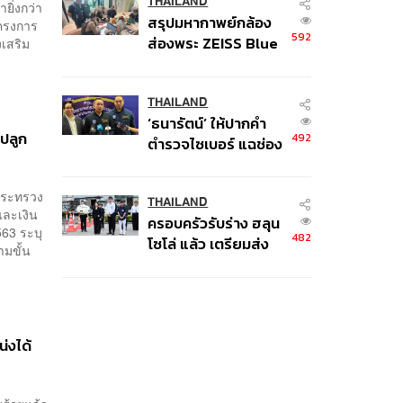
ป.ป.ช. 12 ส.ค. นี้
THAILAND
ยิ่งกว่า
สรุปมหากาพย์กล้อง
โครงการ
592
ส่องพระ ZEISS Blue
งเสริม
Marine จากสัญญา
ผลิต 8.3 ล้าน สู่ข้อ
พิพาท ‘มาเวลล์ฯ’ ฟ้อง
THAILAND
‘ธนารัตน์’ ให้ปากคำ
‘โทน บางแค’ ผิดนัด
งปลูก
492
ตำรวจไซเบอร์ แฉช่อง
จ่ายหนี้-แอบระบุ
โหว่ 20 หน่วยงานรัฐ
แบรนด์
ยันไร้นัยทางการเมือง
กระทรวง
THAILAND
และเงิน
ครอบครัวรับร่าง ฮลุน
563 ระบุ
482
โซโล่ แล้ว เตรียมส่ง
ามขั้น
ชันสูตรหาสาเหตุการ
เสียชีวิต
่งได้