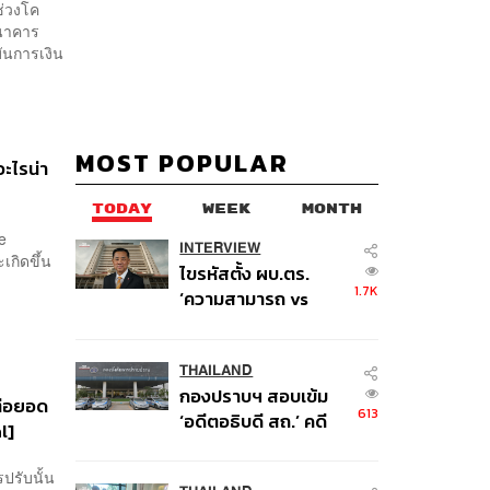
ช่วงโค
ธนาคาร
ันการเงิน
MOST POPULAR
ะไรน่า
TODAY
WEEK
MONTH
e
INTERVIEW
เกิดขึ้น
ไขรหัสตั้ง ผบ.ตร.
1.7K
‘ความสามารถ vs
อาวุโส’ และอนาคตการ
ปฏิรูปสีกากี กับ
พล.ต.อ. เอก อังสนา
THAILAND
กองปราบฯ สอบเข้ม
นนท์
ต่อยอด
613
‘อดีตอธิบดี สถ.’ คดี
l]
ทุจริตสอบท้องถิ่น แจ้ง
6 ข้อหาหนัก จ่อชง
ปรับนั้น