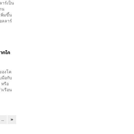
ลาร์เป็น
้าน
ิ่มขึ้น
ดอลลาร์
จากโค
ดของโค
บมือกับ
 หรือ
วเรือน
...
»