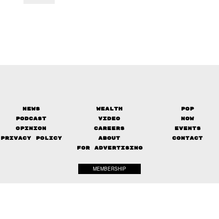
News
Wealth
Pop
Podcast
Video
Now
Opinion
Careers
Events
Privacy Policy
About
Contact
FOR ADVERTISING
MEMBERSHIP