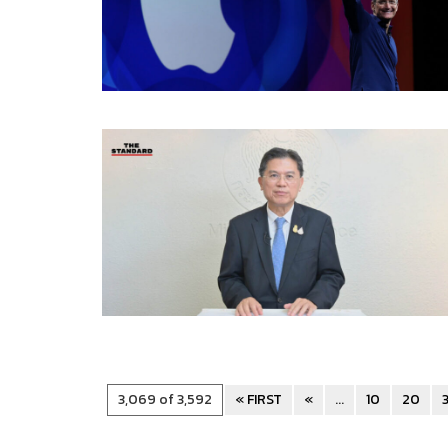
3,069 of 3,592
« FIRST
«
...
10
20