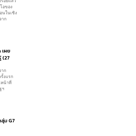
บร้อยแล้ว
อีโอของ
นอนในเชิง
ลจาก
a เผย
้ (27
จาก
รั้งแรก
หน้าที่
ัฐฯ
ลุ่ม G7