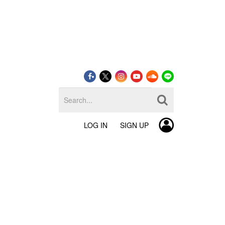
LOG IN
SIGN UP