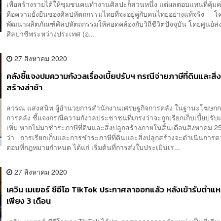
เพื่อสร้างรายได้ให้ชุมชนคนทำงานศิลปะก็ส่วนหนึ่ง แต่ผลตอบแทนที่คุ้มค่า
คือความยั่งยืนของศิลปหัตถกรรมไทยที่จะอยู่คู่กับคนไทยอย่างแท้จริง 
พัฒนาผลิตภัณฑ์ศิลปหัตถกรรมให้สอดคล้องกับวิถีชีวิตปัจจุบัน โดยศูนย์ส่
ศิลปาชีพระหว่างประเทศ (อ...
27 สิงหาคม 2020
คลังชี้แจงปมความกังวลเรื่องเบี้ยปรับฯ กรณีจ่ายภาษีที่ดินและสิ่
สร้างล่าช้า
ลวรณ แสงสนิท ผู้อำนวยการสำนักงานเศรษฐกิจการคลัง ในฐานะโฆษก
การคลัง ชี้แจงกรณีความกังวลประชาชนที่เกรงว่าจะถูกเรียกเก็บเบี้ยปรับ
เพิ่ม หากไม่มาชำระภาษีที่ดินและสิ่งปลูกสร้างภายในสิ้นเดือนสิงหาคม 2
ว่า การเรียกเก็บและการชำระภาษีที่ดินและสิ่งปลูกสร้างจะดำเนินการต
ตอนที่กฎหมายกำหนด ได้แก่ เริ่มต้นที่การส่งใบประเมินเร...
27 สิงหาคม 2020
เควิน เมเยอร์ ซีอีโอ TikTok ประกาศลาออกแล้ว หลังเข้ารับตำแหน
เพียง 3 เดือน