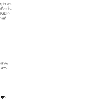
ุว่า สห
ที่สุดใน
 (GDP)
มที่
องคำจะ
นเพราะ
 คุก