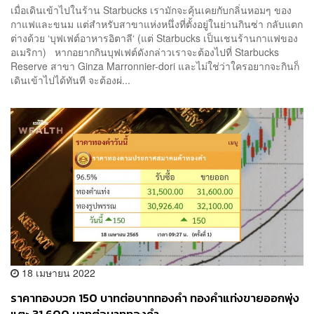
เมื่อเดินเข้าไปในร้าน Starbucks เรามักจะคุ้นเคยกับกลิ่นหอมๆ ของ
กาแฟและขนม แต่สำหรับสาขาแห่งหนึ่งที่ตั้งอยู่ในย่านกินซ่า กลับแตก
ต่างด้วย ‘บุฟเฟต์อาหารอิตาลี‘ (แต่ Starbucks เป็นเชนร้านกาแฟของ
อเมริกา) หากอยากกินบุฟเฟต์ดังกล่าวเราจะต้องไปที่ Starbucks
Reserve สาขา Ginza Marronnier-dori และไม่ใช่ว่าใครอยากจะกินก็
เดินเข้าไปได้ทันที จะต้องผ่...
18 เมษายน 2022
ราคาทองบวก 150 บาทต่อบาททองคำ ทองคำแท่งขายออกพุ่ง