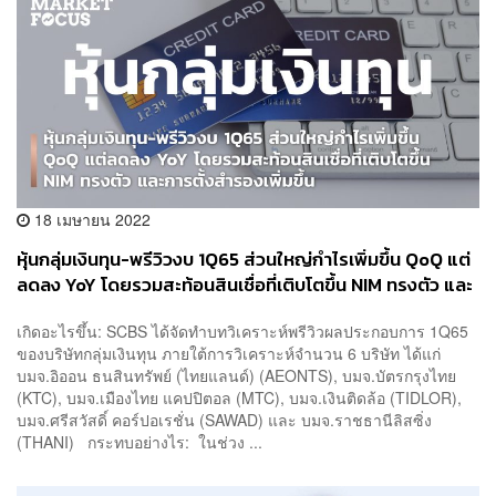
18 เมษายน 2022
หุ้นกลุ่มเงินทุน-พรีวิวงบ 1Q65 ส่วนใหญ่กำไรเพิ่มขึ้น QoQ แต่
ลดลง YoY โดยรวมสะท้อนสินเชื่อที่เติบโตขึ้น NIM ทรงตัว และ
การตั้งสำรองเพิ่มขึ้น
เกิดอะไรขึ้น: SCBS ได้จัดทำบทวิเคราะห์พรีวิวผลประกอบการ 1Q65
ของบริษัทกลุ่มเงินทุน ภายใต้การวิเคราะห์จำนวน 6 บริษัท ได้แก่
บมจ.อิออน ธนสินทรัพย์ (ไทยแลนด์) (AEONTS), บมจ.บัตรกรุงไทย
(KTC), บมจ.เมืองไทย แคปปิตอล (MTC), บมจ.เงินติดล้อ (TIDLOR),
บมจ.ศรีสวัสดิ์ คอร์ปอเรชั่น (SAWAD) และ บมจ.ราชธานีลิสซิ่ง
(THANI) กระทบอย่างไร: ในช่วง ...