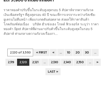
แตะ 31,600 บาทต่อบาททองคำ
ราคาทองคำปรับขึ้นในระดับสูงสุดรอบ 5 สัปดาห์จากความกังวล
เงินเฟ้อสหรัฐฯ ที่สูงสุดรอบ 40 ปี ขณะที่การเจรจาระหว่างรัสเซีย-
ยูเครนไม่คืบหน้า เพิ่มแรงกดดันต่อตลาด ส่งผลให้ราคาสินค้า
โภคภัณฑ์ต่อเนื่อง บริษัท ฮั่วเซ่งเฮง โกลด์ ฟิวเจอร์ส ระบุว่า ราคา
ทองคำ Spot สัปดาห์ที่ผ่านมาปรับตัวขึ้นในระดับสูงสุดในรอบ 5
สัปดาห์ ท่ามกลางความกังวลเรื่องภา...
2,120 of 3,593
« FIRST
«
...
10
20
30
...
2,119
2,120
2,121
...
2,130
2,140
2,150
...
»
LAST »