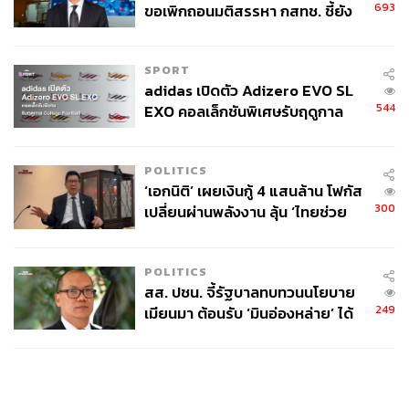
693
ขอเพิกถอนมติสรรหา กสทช. ชี้ยัง
ไม่ใช่ผู้เดือดร้อนเสียหาย
SPORT
adidas เปิดตัว Adizero EVO SL
544
EXO คอลเล็กชันพิเศษรับฤดูกาล
College Football
POLITICS
‘เอกนิติ’ เผยเงินกู้ 4 แสนล้าน โฟกัส
300
เปลี่ยนผ่านพลังงาน ลุ้น ‘ไทยช่วย
ไทยพลัส’ เฟส 2 รอประเมินความ
เหมาะสม
POLITICS
สส. ปชน. จี้รัฐบาลทบทวนนโยบาย
249
เมียนมา ต้อนรับ ‘มินอ่องหล่าย’ ได้
แค่สัญญาว่างเปล่า