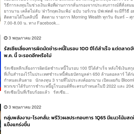
วิธีการลงทุนในช่วงเงินเฟ้อที่ผ่านการกลั่นกรองจากประสบการณ์ที่สั่งสม
ยาวนาน เคล็ดไม่ลับ ‘ฝ่าวิกฤตเงินเฟ้อ’ ฉบับ วอร์เรน บัฟเฟตต์ จะมีกี่วิธี อ
ติดตามได้ในคลิปนี้ ติดตาม รายการ Morning Wealth ทุกวัน จันทร์ – ศุก
7.00-8.00 น. ทาง Facebook...
3 พฤษภาคม 2022
รัสเซียเลี่ยงการผิดนัดชำระหนี้ในรอบ 100 ปีได้สำเร็จ แต่ตลาดจ
พ.ค. นี้ จะรอดอีกหรือไม่
รัสเซียหลีกเลี่ยงการผิดนัดชำระหนี้ในรอบ 100 ปีได้สำเร็จ หลังใช้เงินสก
ที่เก็บสำรองไว้ในประเทศชำระหนี้พันธบัตรมูลค่า 650 ล้านดอลลาร์ ได้
กำหนดเส้นตาย นักลงทุน 3 รายที่ไม่ประสงค์ออกนาม เปิดเผยกับ Bloomb
พวกเขาได้รับการชำระหนี้ยูโรบอนด์ที่จะครบกำหนดในปี 2022 และ 204
รัสเซียเป็นที่เรียบร้อยแล้ว รัสเซีย...
3 พฤษภาคม 2022
กลุ่มพลังงาน-โรงกลั่น: พรีวิวผลประกอบการ 1Q65 มีแนวโน้มส
แข็งแกร่งขึ้น