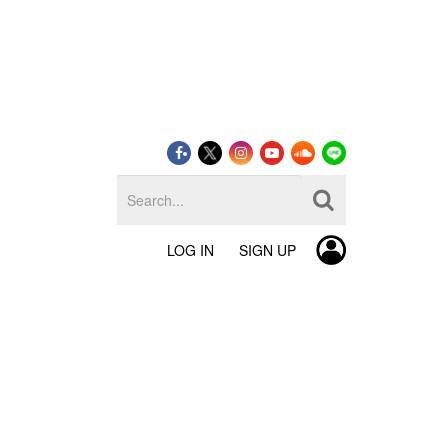
LOG IN
SIGN UP