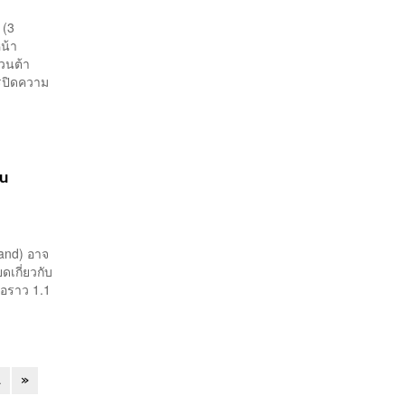
 (3
นหน้า
ยวนต้า
ารปิดความ
ใน
and) อาจ
ดเกี่ยวกับ
ือราว 1.1
.
»