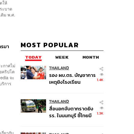
ดให้
รระบาด
เติม พ.ศ.
MOST POPULAR
ารมา
TODAY
WEEK
MONTH
ระกาศไม่
THAILAND
วยคริปโต
รอง ผบ.ตร. บัญชาการ
media จะ
1.4K
เหตุยิงโรงเรียน
้บริการ
เทพศิรินทร์ นนทบุรี สั่ง
ค้นหา 2 รอบยืนยันไร้
คนติดค้าง พบศพปู่-ย่า
THAILAND
สื่อนอกจับตากราดยิง
ที่บ้านพักผู้ก่อเหตุ
1.3K
รร. ในนนทบุรี ชี้ไทยมี
อัตราครอบครองปืนสูง
ในระดับต้นของภูมิภาค
กี่ยวกับ