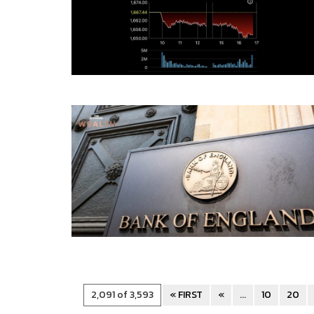
2,091 of 3,593
« FIRST
«
...
10
20