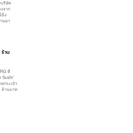
บริษัท
บางจาก
นิ่ง
่านมา
 ร้าน
RG ที่
n Sushi’
บายกระเป๋า
20 ล้านบาท