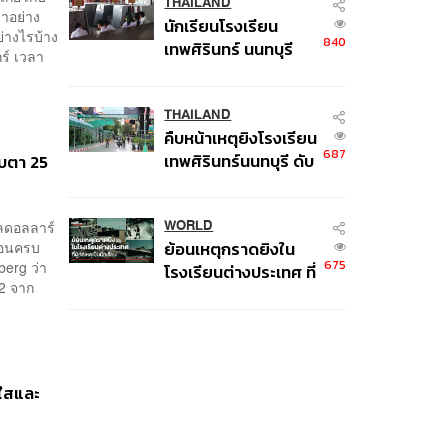
THAILAND
มาอย่าง
นักเรียนโรงเรียน
ย่างไรบ้าง
840
เทพศิรินทร์ นนทบุรี
ร์ เวลา
อพยพเข้ายังพื้นที่
ปลอดภัยชั่วคราว หลัง
เหตุใช้อาวุธปืนภายใน
THAILAND
คืบหน้าเหตุยิงโรงเรียน
โรงเรียนคลี่คลาย
687
เทพศิรินทร์นนทบุรี ดับ
ับตา 25
6 ศพ โฆษก ตร. เร่ง
สอบปมขโมยปืนปู่ก่อ
ุลดอลลาร์
เหตุ
WORLD
ก่อนครบ
ย้อนเหตุกราดยิงใน
675
erg ว่า
โรงเรียนต่างประเทศ ที่
2 จาก
ผู้ก่อเหตุเป็นนักเรียน
ดใสและ