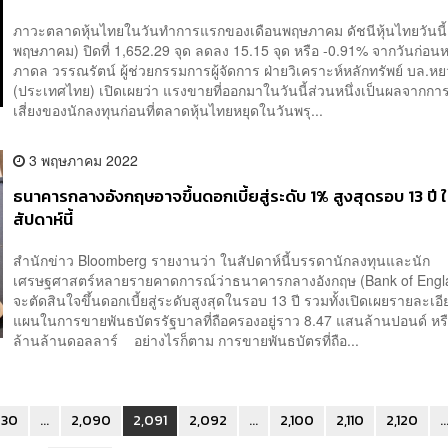
ภาวะตลาดหุ้นไทยในวันทำการแรกของเดือนพฤษภาคม ดัชนีหุ้นไทยวันนี้
พฤษภาคม) ปิดที่ 1,652.29 จุด ลดลง 15.15 จุด หรือ -0.91% จากวันก่อ
ภาดล วรรณรัตน์ ผู้ช่วยกรรมการผู้จัดการ ฝ่ายวิเคราะห์หลักทรัพย์ บล.ห
(ประเทศไทย) เปิดเผยว่า แรงขายที่ออกมาในวันนี้ส่วนหนึ่งเป็นผลจากก
เสี่ยงของนักลงทุนก่อนที่ตลาดหุ้นไทยหยุดในวันพรุ...
3 พฤษภาคม 2022
ธนาคารกลางอังกฤษอาจขึ้นดอกเบี้ยสู่ระดับ 1% สูงสุดรอบ 13 ปี 
สัปดาห์นี้
สำนักข่าว Bloomberg รายงานว่า ในสัปดาห์นี้บรรดานักลงทุนและนัก
เศรษฐศาสตร์หลายรายคาดการณ์ว่าธนาคารกลางอังกฤษ (Bank of Engl
จะตัดสินใจขึ้นดอกเบี้ยสู่ระดับสูงสุดในรอบ 13 ปี รวมทั้งเปิดเผยรายละเอีย
แผนในการขายพันธบัตรรัฐบาลที่ถือครองอยู่ราว 8.47 แสนล้านปอนด์ หร
ล้านล้านดอลลาร์ อย่างไรก็ตาม การขายพันธบัตรที่ถือ...
30
...
2,090
2,091
2,092
...
2,100
2,110
2,120
..