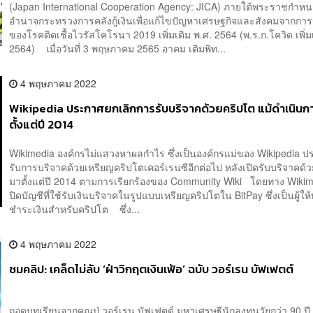
(Japan International Cooperation Agency: JICA) ภายใต้พระราชกำหน
อำนาจกระทรวงการคลังกู้เงินเพื่อแก้ไขปัญหาเศรษฐกิจและสังคมจากกา
ของโรคติดเชื้อไวรัสโคโรนา 2019 เพิ่มเติม พ.ศ. 2564 (พ.ร.ก.โควิด เพิ่ม
2564) เมื่อวันที่ 3 พฤษภาคม 2565 อาคม เติมพิท...
4 พฤษภาคม 2022
Wikipedia ประกาศยกเลิกการรับบริจาคด้วยคริปโต แม้ดำเนินก
ตั้งแต่ปี 2014
Wikimedia องค์กรไม่แสวงหาผลกำไร ซึ่งเป็นองค์กรแม่ของ Wikipedia ป
รับการบริจาคด้วยเหรียญคริปโตเคอร์เรนซีอีกต่อไป หลังเปิดรับบริจาคด้
มาตั้งแต่ปี 2014 ตามการเรียกร้องของ Community Wiki โดยทาง Wiki
ปิดบัญชีที่ใช้รับเงินบริจาคในรูปแบบเหรียญคริปโตใน BitPay ซึ่งเป็นผู้ให
ชำระเงินสำหรับคริปโต ซึ่ง...
4 พฤษภาคม 2022
ชมคลิป: เคล็ดไม่ลับ ‘ฝ่าวิกฤตเงินเฟ้อ’ ฉบับ วอร์เรน บัฟเฟตต์
ถอดบทเรียนจากคุณปู่ วอร์เรน บัฟเฟตต์ มหาเศรษฐีนักลงทุนวัยกว่า 90 ปี เ