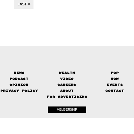
LAST »
News
Wealth
Pop
Podcast
Video
Now
Opinion
Careers
Events
Privacy Policy
About
Contact
FOR ADVERTISING
MEMBERSHIP