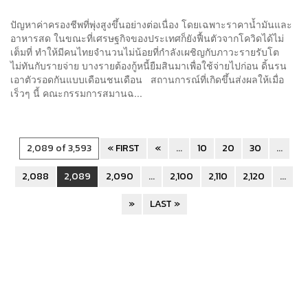
ปัญหาค่าครองชีพที่พุ่งสูงขึ้นอย่างต่อเนื่อง โดยเฉพาะราคาน้ำมันและ
อาหารสด ในขณะที่เศรษฐกิจของประเทศก็ยังฟื้นตัวจากโควิดได้ไม่
เต็มที่ ทำให้มีคนไทยจำนวนไม่น้อยที่กำลังเผชิญกับภาวะรายรับโต
ไม่ทันกับรายจ่าย บางรายต้องกู้หนี้ยืมสินมาเพื่อใช้จ่ายไปก่อน ดิ้นรน
เอาตัวรอดกันแบบเดือนชนเดือน สถานการณ์ที่เกิดขึ้นส่งผลให้เมื่อ
เร็วๆ นี้ คณะกรรมการสมานฉ...
2,089 of 3,593
« FIRST
«
...
10
20
30
...
2,088
2,089
2,090
...
2,100
2,110
2,120
...
»
LAST »