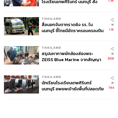
1.3K
โรงเรียนเทพศิรินทร์ นนทบุรี สั่ง
ค้นหา 2 รอบยืนยันไร้คนติดค้าง พบ
ศพปู่-ย่าที่บ้านพักผู้ก่อเหตุ
THAILAND
สื่อนอกจับตากราดยิง รร. ใน
1.1K
นนทบุรี ชี้ไทยมีอัตราครอบครองปืน
สูงในระดับต้นของภูมิภาค
THAILAND
สรุปมหากาพย์กล้องส่องพระ
808
ZEISS Blue Marine จากสัญญา
ผลิต 8.3 ล้าน สู่ข้อพิพาท ‘มา
เวลล์ฯ’ ฟ้อง ‘โทน บางแค’ ผิดนัด
THAILAND
จ่ายหนี้-แอบระบุแบรนด์
นักเรียนโรงเรียนเทพศิรินทร์
794
นนทบุรี อพยพเข้ายังพื้นที่ปลอดภัย
ชั่วคราว หลังเหตุใช้อาวุธปืนภายใน
โรงเรียนคลี่คลาย