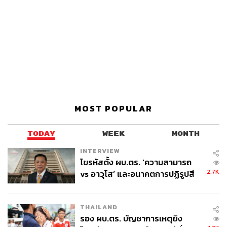
MOST POPULAR
TODAY
WEEK
MONTH
INTERVIEW
ไขรหัสตั้ง ผบ.ตร. ‘ความสามารถ
2.7K
vs อาวุโส’ และอนาคตการปฏิรูปสี
กากี กับ พล.ต.อ. เอก อังสนานนท์
THAILAND
รอง ผบ.ตร. บัญชาการเหตุยิง