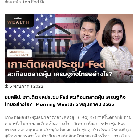
ก่อนหน้า โดย Fed มีม...
5 พฤษภาคม 2022
ชมคลิป: เกาะติดผลประชุม Fed สะเทือนตลาดหุ้น เศรษฐกิจ
ไทยอย่างไร? | Morning Wealth 5 พฤษภาคม 2565
เกาะติดผลประชุมธนาคารกลางสหรัฐฯ (Fed) จะปรับขึ้นดอกเบี้ยตาม
คาดหรือไม่ รายละเอียดเป็นอย่างไร วิเคราะห์ผลการประชุม Fed
กระทบตลาดหุ้นและเศรษฐกิจไทยอย่างไร พูดคุยกับ สรพล วีระเมธีกุล
ผู้อำนวยการอาวุโส ฝ่ายวิเคราะห์หลักทรัพย์ บล.กสิกรไทย การเรียก