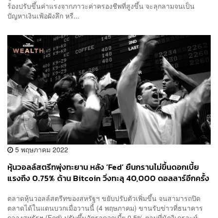
ร้องปรับขึ้นค่าแรงจากภาวะค่าครองชีพที่สูงขึ้น จะลุกลามจนเป็น
ปัญหาเงินเฟ้อฝังลึก หรื...
5 พฤษภาคม 2022
หุ้นวอลล์สตรีทพุ่งทะยาน หลัง ‘Fed’ ยืนกรานไม่ขึ้นดอกเบี้ย
แรงถึง 0.75% ด้าน Bitcoin วิ่งทะลุ 40,000 ดอลลาร์อีกครั้ง
ตลาดหุ้นวอลล์สตรีทของสหรัฐฯ ขยับปรับตัวเพิ่มขึ้น จนสามารถปิด
ตลาดได้ในแดนบวกเมื่อวานนี้ (4 พฤษภาคม) ขานรับข่าวที่ธนาคาร
กลางสหรัฐฯ (Fed) ปรับขึ้นอัตราดอกเบี้ย 0.5% ตามที่นักวิเคราะห์