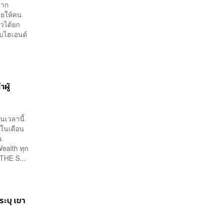
จาก
่วยให้คน
าวได้ยก
ดับไฮเอนด์
ผู้
นเวลานี้
ศในเดือน
น
alth ทุก
THE S...
ระบุ เขา