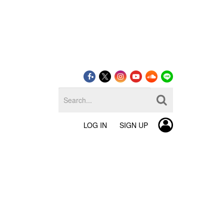
LOG IN
SIGN UP