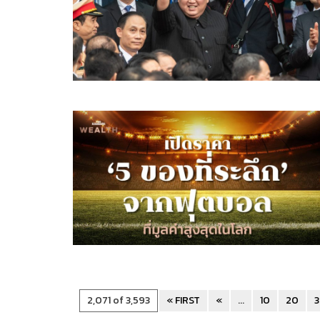
2,071 of 3,593
« FIRST
«
...
10
20