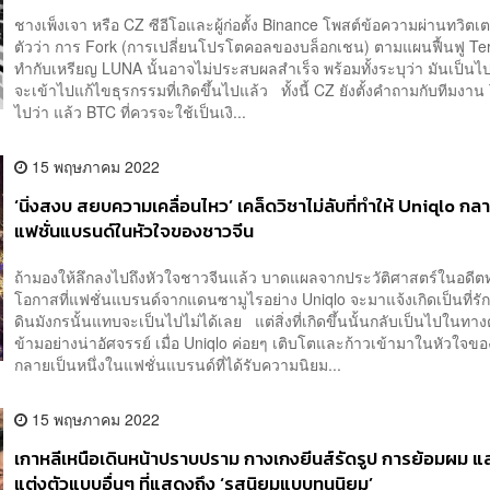
ชางเพ็งเจา หรือ CZ ซีอีโอและผู้ก่อตั้ง Binance โพสต์ข้อความผ่านทวิตเต
ตัวว่า การ Fork (การเปลี่ยนโปรโตคอลของบล็อกเชน) ตามแผนฟื้นฟู Terr
ทำกับเหรียญ LUNA นั้นอาจไม่ประสบผลสำเร็จ พร้อมทั้งระบุว่า มันเป็นไปไม
จะเข้าไปแก้ไขธุรกรรมที่เกิดขึ้นไปแล้ว ทั้งนี้ CZ ยังตั้งคำถามกับทีมงาน 
ไปว่า แล้ว BTC ที่ควรจะใช้เป็นเงิ...
15 พฤษภาคม 2022
‘นิ่งสงบ สยบความเคลื่อนไหว’ เคล็ดวิชาไม่ลับที่ทำให้ Uniqlo กล
แฟชั่นแบรนด์ในหัวใจของชาวจีน
ถ้ามองให้ลึกลงไปถึงหัวใจชาวจีนแล้ว บาดแผลจากประวัติศาสตร์ในอดีต
โอกาสที่แฟชั่นแบรนด์จากแดนซามูไรอย่าง Uniqlo จะมาแจ้งเกิดเป็นที่ร
ดินมังกรนั้นแทบจะเป็นไปไม่ได้เลย แต่สิ่งที่เกิดขึ้นนั้นกลับเป็นไปในทา
ข้ามอย่างน่าอัศจรรย์ เมื่อ Uniqlo ค่อยๆ เติบโตและก้าวเข้ามาในหัวใจข
กลายเป็นหนึ่งในแฟชั่นแบรนด์ที่ได้รับความนิยม...
15 พฤษภาคม 2022
เกาหลีเหนือเดินหน้าปราบปราม กางเกงยีนส์รัดรูป การย้อมผม แ
แต่งตัวแบบอื่นๆ ที่แสดงถึง ‘รสนิยมแบบทุนนิยม’