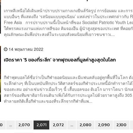
เกาหลีเหนือได้เดินหน้าปราบปรามกางเกงยีนส์รัดรูป การย้อมผม และการ
แบบอื่นๆ ที่แสดงถึง ‘รสนิยมแบบทุนนิยม’ แหล่งข่าวในประเทศกล่าวกับ 
Free Asia การปราบปรามนี้เป็นหน้าที่ของ Socialist Patriotic Youth L
ใต้พรรคแรงงานแห่งเกาหลีของ คิมจองอึน ผู้นำสูงสุดของประเทศ ที่คอ
คุณลักษณะอันพึงประสงค์ในระบอบสังคมนิยมที่เยาวชนชาวเ...
14 พฤษภาคม 2022
เปิดราคา ‘5 ของที่ระลึก’ จากฟุตบอลที่มูลค่าสูงสุดในโลก
กีฬาฟุตบอลได้ชื่อว่าเป็นกีฬายอดนิยมและมีแฟนคลับอยู่ทุกพื้นที่ในโลก ดัง
ระลึกต่างๆ ที่เป็นบทบันทึกประวัติศาสตร์ของกีฬาประเภทนี้มักทำราคาไ
ของสะสม อย่างเช่นข่าวเมื่อเร็วๆ นี้ เสื้อบอลของ ดิเอโก มาราโดนา นักเ
สตาร์ของทีมชาติอาร์เจนตินาเพิ่งได้รับการประมูลไปด้วยราคาสูงถึง 30
ทำลายสถิติเสื้อกีฬาและของที่ระลึกจากกีฬาที่แพ...
30
...
2,070
2,071
2,072
...
2,080
2,090
2,100