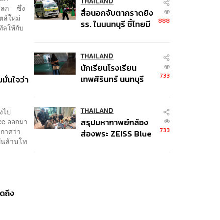
คนติดค้าง พบศพปู่-ย่า
THAILAND
โลก ซึ่ง
สื่อนอกจับตากราดยิง
ที่บ้านพักผู้ก่อเหตุ
ตล์ใหม่
888
รร. ในนนทบุรี ชี้ไทยมี
ัลให้กับ
อัตราครอบครองปืนสูง
ในระดับต้นของภูมิภาค
THAILAND
นักเรียนโรงเรียน
733
เทพศิรินทร์ นนทบุรี
ั่นใจว่า
อพยพเข้ายังพื้นที่
ปลอดภัยชั่วคราว หลัง
ลงไป
เหตุใช้อาวุธปืนภายใน
THAILAND
ance ออกมา
สรุปมหากาพย์กล้อง
โรงเรียนคลี่คลาย
733
ระกาศว่า
ส่องพระ ZEISS Blue
พันล้านโท
Marine จากสัญญา
ผลิต 8.3 ล้าน สู่ข้อ
พิพาท ‘มาเวลล์ฯ’ ฟ้อง
‘โทน บางแค’ ผิดนัด
จ่ายหนี้-แอบระบุ
ิดถึง
แบรนด์