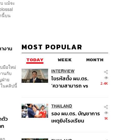
อบ แม้จะ
olossal
านี้บน
MOST POPULAR
มหางาน
TODAY
WEEK
MONTH
บมือใหม่
INTERVIEW
งานกับ
ไขรหัสตั้ง ผบ.ตร.
ญฝ่าย
2.4K
‘ความสามารถ vs
ในคลิปนี้
อาวุโส’ และอนาคตการ
ปฏิรูปสีกากี กับ
พล.ต.อ. เอก อังสนา
THAILAND
รอง ผบ.ตร. บัญชาการ
นนท์
ดตัว
1K
เหตุยิงโรงเรียน
ลก
เทพศิรินทร์ นนทบุรี สั่ง
ค้นหา 2 รอบยืนยันไร้
โลก