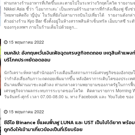
ท่ามกลางร้านอาหารที่เกิดขึ้นและตายไปในระหว่างวิกฤตโควิด รายงาน
Nikkei Asia ชี้ว่า ‘โอมากาเสะ’ เป็นเทรนด์ร้านอาหารที่กำลังเฟื่องฟู ซึ่งช
ไทยหายคิดถึง ‘ญี่ปุ่น’ ในวันที่ยังไม่สามารถบินไปเที่ยวได้ รายงานดังกล่
ตัวอย่างร้าน Kyo Bar ซึ่งตั้งอยู่ในห้างสรรพสินค้าเซ็นทรัล เอ็มบาสซี ระ
ของกรุงเทพฯ ภายในร้านเต็มไปด้วยลูก...
15 พฤษภาคม 2022
ชมคลิป: อังกฤษหวั่นเงินเฟ้อฉุดเศรษฐกิจถดถอย เหตุสินค้าแพงทำ
บริโภคประหยัดอดออม
นักวิเคราะห์หลายสำนักออกโรงเตือนถึงสถานการณ์เศรษฐกิจของอังกฤษใ
ว่ากำลังเสี่ยงกับภาวะถดถอยเพิ่มมากขึ้น หลังอัตราการเติบโตของประเท
มีนาคมที่ผ่านมาชะลอตัวลง ท่ามกลางความพยายามของภาครัฐในการฟื้
เศรษฐกิจจากผลกระทบการระบาดของโควิด ติดตามรายการ Morning We
วันจันทร์-ศุกร์ เวลา 07.00-08.00 น. ทาง Facebook และ YouTube ของ 
15 พฤษภาคม 2022
ซีอีโอ Binance ชี้แผนฟื้นฟู LUNA และ UST เป็นไปได้ยาก พร้อม
ถูกดึงให้เข้ามาเกี่ยวข้องเป็นที่เรียบร้อย