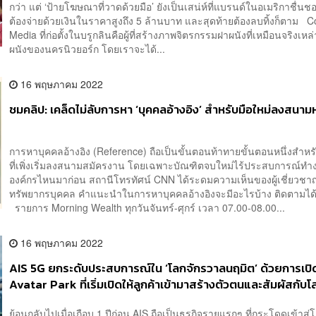
กว่า แต่ ‘ป้ายโฆษณาที่วาดด้วยมือ’ ยังเป็นเสน่ห์ที่แบรนด์ในอเมริกาชื่นช
ต้องจ่ายด้วยเงินในราคาสูงถึง 5 ล้านบาท และสุดท้ายต้องลบทิ้งก็ตาม C
Media ที่ก่อตั้งในบรูกลินคือผู้ที่สร้างภาพจิตรกรรมฝาผนังที่เหมือนจริงเหล่
ผนังของนครนิวยอร์ก โดยเราจะได้...
16 พฤษภาคม 2022
ชมคลิป: เคล็ดไม่ลับการหา ‘บุคคลอ้างอิง’ สำหรับมือใหม่ลงสนา
การหาบุคคลอ้างอิง (Reference) ถือเป็นขั้นตอนท้าทายขั้นตอนหนึ่งสำหรั
ที่เพิ่งเริ่มลงสนามสมัครงาน โดยเฉพาะบัณฑิตจบใหม่ไร้ประสบการณ์ทำ
องค์กรไหนมาก่อน สถานีโทรทัศน์ CNN ได้ระดมความเห็นของผู้เชี่ยวชา
ทรัพยากรบุคคล คำแนะนำในการหาบุคคลอ้างอิงจะมีอะไรบ้าง ติดตามได้
รายการ Morning Wealth ทุกวันจันทร์-ศุกร์ เวลา 07.00-08.00...
16 พฤษภาคม 2022
AIS 5G ยกระดับประสบการณ์ใน ‘โลกจักรวาลนฤมิต’ ด้วยการเปิ
Avatar Park ที่เริ่มเปิดให้ลูกค้าเข้ามาสร้างตัวตนและสัมผัสกับโ
Metaverse ได้แล้ว
ย้อนกลับไปเมื่อเกือบ 1 ปีก่อน AIS ถือเป็นธุรกิจรายแรกๆ ที่กระโดดเข้าสู่