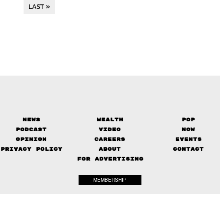
LAST »
News
Wealth
Pop
Podcast
Video
Now
Opinion
Careers
Events
Privacy Policy
About
Contact
FOR ADVERTISING
MEMBERSHIP