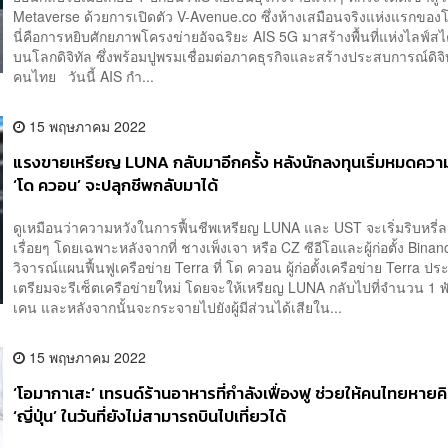
Metaverse ด้วยการเปิดตัว V-Avenue.co ซึ่งห้างเสมือนจริงแห่งแรกของ
นี่คือการหยิบศักยภาพโครงข่ายอัจฉริยะ AIS 5G มาสร้างพื้นที่แห่งไลฟ์สไ
บนโลกดิจิทัล ซึ่งพร้อมปูพรมเชื่อมต่อภาคธุรกิจและสร้างประสบการณ์ดิจิท
คนไทย วันนี้ AIS กำ...
15 พฤษภาคม 2022
แรงขายเหรียญ LUNA กลับมาอีกครั้ง หลังนักลงทุนเริ่มหมดความม
‘โด ควอน’ จะปลุกชีพกลับมาได้
ดูเหมือนว่าความหวังในการฟื้นชีพเหรียญ LUNA และ UST จะเริ่มริบหรี่
เรื่อยๆ โดยเฉพาะหลังจากที่ ชางเพ็งเจา หรือ CZ ซีอีโอและผู้ก่อตั้ง Bin
วิจารณ์แผนฟื้นฟูเครือข่าย Terra ที่ โด ควอน ผู้ก่อตั้งเครือข่าย Terra ป
เตรียมจะรีเซ็ตเครือข่ายใหม่ โดยจะให้เหรียญ LUNA กลับไปที่จำนวน 1 
เคน และหลังจากนั้นจะกระจายไปยังผู้มีส่วนได้เสียใน...
15 พฤษภาคม 2022
‘โอมากาเสะ’ เทรนด์ร้านอาหารที่กำลังเฟื่องฟู ช่วยให้คนไทยหายค
‘ญี่ปุ่น’ ในวันที่ยังไม่สามารถบินไปเที่ยวได้