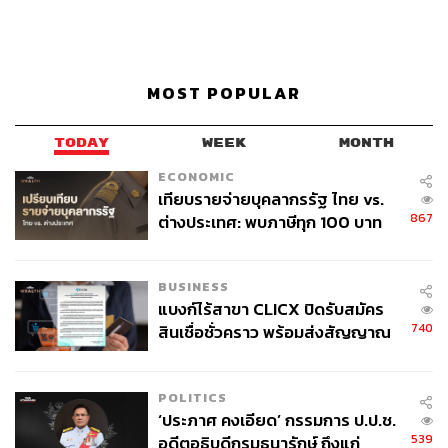
MOST POPULAR
TODAY
WEEK
MONTH
ECONOMIC
เทียบรายจ่ายบุคลากรรัฐ ไทย vs.
867
ต่างประเทศ: พบภาษีทุก 100 บาท
ของคนไทยใช้ไปกับข้าราชการเฉียด
40 บาท
BUSINESS
แบงก์ไร้สาขา CLICX ปิดรับสมัคร
740
สินเชื่อชั่วคราว พร้อมส่งสัญญาณ
เตือนกลุ่มกู้เงินผิดวัตถุประสงค์-ให้
ข้อมูลเท็จ เตรียมดำเนินคดีเด็ดขาด
POLITICS
‘ประภาศ คงเอียด’ กรรมการ ป.ป.ช.
539
อดีตอธิบดีกรมธนารักษ์ ถึงแก่