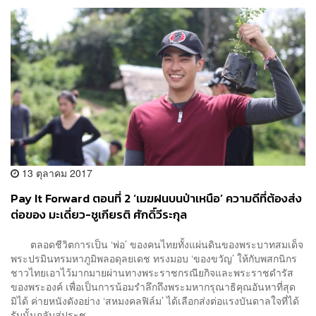
13 ตุลาคม 2017
Pay It Forward ตอนที่ 2 ‘เมฆฝนบนป่าเหนือ’ ความดีที่ต้องส่ง
ต่อของ มะเดี่ยว-ชูเกียรติ ศักดิ์วีระกุล
ตลอดชีวิตการเป็น ‘พ่อ’ ของคนไทยทั้งแผ่นดินของพระบาทสมเด็จ
พระปรมินทรมหาภูมิพลอดุลยเดช ทรงมอบ ‘ของขวัญ’ ให้กับพสกนิกร
ชาวไทยเอาไว้มากมายผ่านทางพระราชกรณียกิจและพระราชดำรัส
ของพระองค์ เพื่อเป็นการน้อมรำลึกถึงพระมหากรุณาธิคุณอันหาที่สุด
มิได้ ค่ายหนังดังอย่าง ‘สหมงคลฟิล์ม’ ได้เลือกส่งต่อแรงบันดาลใจที่ได้
รับนั้นกลับสู่ประช...