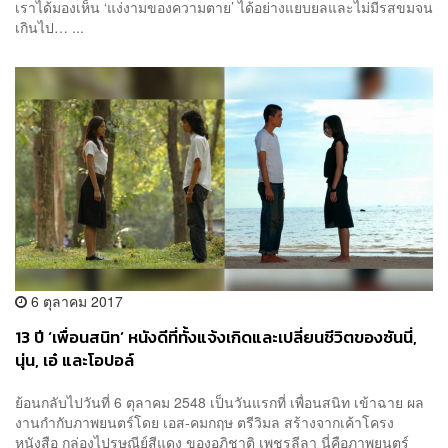
เราได้มองเห็น ‘แง่งามของความตาย’ ได้อย่างแยบยลและไม่มีรสขมจน
เกินไป… ...
6 ตุลาคม 2017
13 ปี ‘เพื่อนสนิท’ หนังดีที่ทั้งแจ้งเกิดและเปลี่ยนชีวิตของซันนี่,
นุ่น, เอ๋ และโอปอล์
ย้อนกลับไปวันที่ 6 ตุลาคม 2548 เป็นวันแรกที่ เพื่อนสนิท เข้าฉาย ผล
งานกำกับภาพยนตร์โดย เอส-คมกฤษ ตรีวิมล สร้างจากเค้าโครง
หนังสือ กล่องไปรษณีย์สีแดง ของอภิชาติ เพชรลีลา นี่คือภาพยนตร์