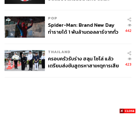
อนิจกรรม
POP
Spider-Man: Brand New Day
442
ทำรายได้ 1 พันล้านดอลลาร์จากทั่ว
โลกภายใน 6 วัน
THAILAND
ครอบครัวรับร่าง ฮลุน โซโล่ แล้ว
423
เตรียมส่งชันสูตรหาสาเหตุการเสีย
ชีวิต
News
Wealth
Pop
Podcast
Video
Now