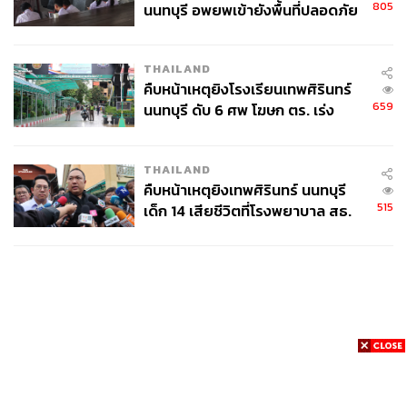
805
นนทบุรี อพยพเข้ายังพื้นที่ปลอดภัย
ชั่วคราว หลังเหตุใช้อาวุธปืนภายใน
โรงเรียนคลี่คลาย
THAILAND
คืบหน้าเหตุยิงโรงเรียนเทพศิรินทร์
659
นนทบุรี ดับ 6 ศพ โฆษก ตร. เร่ง
สอบปมขโมยปืนปู่ก่อเหตุ
THAILAND
คืบหน้าเหตุยิงเทพศิรินทร์ นนทบุรี
515
เด็ก 14 เสียชีวิตที่โรงพยาบาล สธ.
ยืนยันครูเสียชีวิต 5 ราย เจ็บ 22
ราย
News
Wealth
Pop