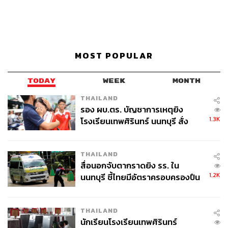
MOST POPULAR
TODAY
WEEK
MONTH
THAILAND
รอง ผบ.ตร. บัญชาการเหตุยิง
1.3K
โรงเรียนเทพศิรินทร์ นนทบุรี สั่ง
ค้นหา 2 รอบยืนยันไร้คนติดค้าง พบ
ศพปู่-ย่าที่บ้านพักผู้ก่อเหตุ
THAILAND
สื่อนอกจับตากราดยิง รร. ใน
1.2K
นนทบุรี ชี้ไทยมีอัตราครอบครองปืน
สูงในระดับต้นของภูมิภาค
THAILAND
นักเรียนโรงเรียนเทพศิรินทร์