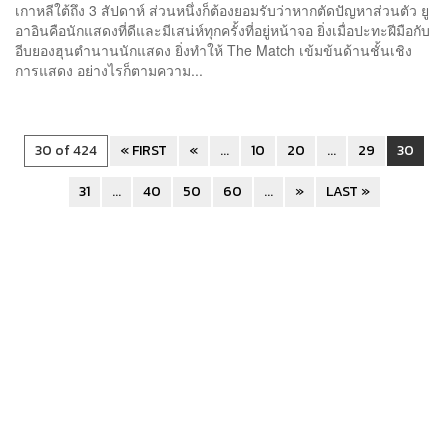
เกาหลีใต้ถึง 3 สัปดาห์ ส่วนหนึ่งก็ต้องยอมรับว่าหากตัดปัญหาส่วนตัว ยู
อาอินคือนักแสดงที่ดีและมีเสน่ห์ทุกครั้งที่อยู่หน้าจอ ยิ่งเมื่อปะทะฝีมือกับ
อีบยองฮุนตำนานนักแสดง ยิ่งทำให้ The Match เข้มข้นด้านชั้นเชิง
การแสดง อย่างไรก็ตามความ...
30 of 424
« FIRST
«
...
10
20
...
29
30
31
...
40
50
60
...
»
LAST »