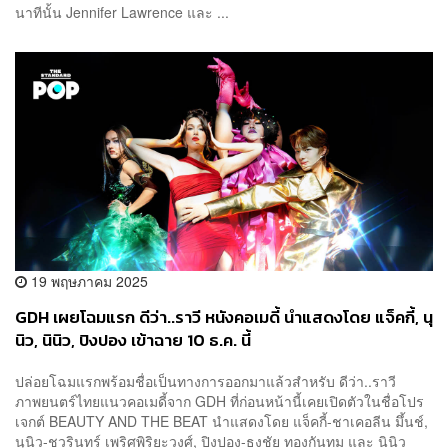
นาทีนั้น Jennifer Lawrence และ ...
19 พฤษภาคม 2025
GDH เผยโฉมแรก ดีว่า..ราวี หนังคอเมดี้ นำแสดงโดย แจ็คกี้, นุ
นิว, นินิว, ปิงปอง เข้าฉาย 10 ธ.ค. นี้
ปล่อยโฉมแรกพร้อมชื่อเป็นทางการออกมาแล้วสำหรับ ดีว่า..ราวี
ภาพยนตร์ไทยแนวคอเมดี้จาก GDH ที่ก่อนหน้านี้เคยเปิดตัวในชื่อโปร
เจกต์ BEAUTY AND THE BEAT นำแสดงโดย แจ็คกี้-ชาเคอลีน มึ้นช์,
นุนิว-ชวรินทร์ เพริศพิริยะวงศ์, ปิงปอง-ธงชัย ทองกันทม และ นินิว