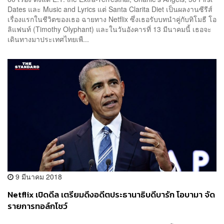
Dates และ Music and Lyrics แต่ Santa Clarita Diet เป็นผลงานซีรีส์
เรื่องแรกในชีวิตของเธอ ฉายทาง Netflix ซึ่งเธอรับบทนำคู่กับทิโมธี โอ
ลิแฟนท์ (Timothy Olyphant) และในวันอังคารที่ 13 มีนาคมนี้ เธอจะ
เดินทางมาประเทศไทยเพื...
9 มีนาคม 2018
Netflix เปิดดีล เตรียมดึงอดีตประธานาธิบดีบารัก โอบามา จัด
รายการทอล์กโชว์