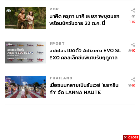
4 นัด จากระยะไกล
POP
นาคี๓ ครุฑา นาคี เผยภาพชุดแรก
1.1K
พร้อมปักวันฉาย 22 ต.ค. นี้
SPORT
adidas เปิดตัว Adizero EVO SL
1K
EXO คอลเล็กชันพิเศษรับฤดูกาล
College Football
THAILAND
เมื่อถนนกลายเป็นรันเวย์ ‘แยกริน
1K
คำ’ จัด LANNA HAUTE
COUTURE กลางสายฝน