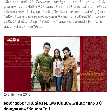
อดีตประธานาธิบดีผิวสีคนแรกของสหรัฐฯ อย่าง บารัก โอบามา กำลัง
ถูกทาบทามจาก Netflix ที่มียอดสมาชิกกว่า 118 ล้านคนทั่วโลก ให้ร่วม
ผลิตรายการทอล์กโชว์สุดเอ็กซ์คลูซีฟ ที่จะรวบรวมบุคคลสำคัญ ผู้ทรง
อิทธิพลในแวดวงต่างๆ มาร่วมพูดคุย ซึ่งจะสามารถรับชมได้ผ่านระบบ
สตรีมมิงเท่านั้น ล่าสุด ยังไม่มีการเปิดเผยว่าสุดท้ายแล้ว Netflix จะ
ต้องจ่ายค่าตอบแทนให้ก...
6 มีนาคม 2018
ออเจ้าต้องอ่าน! เปิดใจรอมแพง เขียนบุพเพสันนิวาสถึง 3 ปี
ก่อนถูกแจกฟรีว่อนออนไลน์