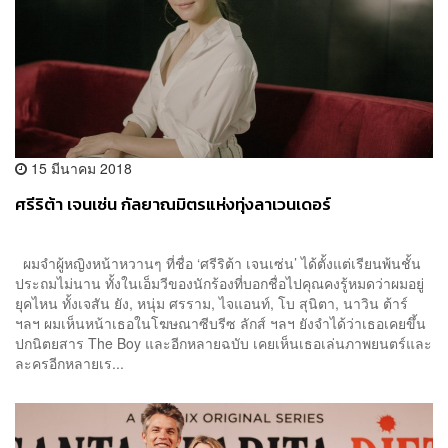
15 มีนาคม 2018
ศรีริต้า เจนเซ่น กัลยาณมิตรแห่งทุ่งลาเวนเดอร์
ผมจำผู้หญิงหน้าหวานๆ ที่ชื่อ ‘ศรีริต้า เจนเซ่น’ ได้ตั้งแต่เรียนพ้นชั้น
ประถมไม่นาน ทั้งในเอ็มวีของนักร้องที่บอกชื่อไปคุณคงรู้หมดว่าผมอยู่
ยุคไหน ทั้งเจสัน ยัง, หนุ่ม ศรราม, ไจแอนท์, โบ สุนิตา, นาวิน ต้าร์
ฯลฯ ผมเห็นหน้าเธอในโฆษณาซีบรีซ ลักส์ ฯลฯ ยังจำได้ว่าเธอเคยขึ้น
ปกนิตยสาร The Boy และอีกหลายฉบับ เคยเห็นเธอเล่นภาพยนตร์และ
ละครอีกหลายเร...