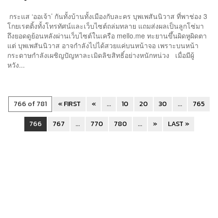
กระแส ‘ออเจ้า’ กันทั้งบ้านทั้งเมืองกับละคร บุพเพสันนิวาส ที่พาช่อง 3
โกยเรตติ้งทั้งโทรทัศน์และเว็บไซต์ถล่มทลาย แถมส่งผลเป็นลูกโซ่มา
ถึงยอดดูย้อนหลังผ่านเว็บไซต์ในเครือ mello.me ทะยานขึ้นผิดหูผิดตา
แต่ บุพเพสันนิวาส อาจกำลังไปได้สวยแค่บนหน้าจอ เพราะบนหน้า
กระดาษกำลังเผชิญปัญหาละเมิดลิขสิทธิ์อย่างหนักหน่วง เมื่อมีผู้
หวัง...
766 of 781
« FIRST
«
...
10
20
30
...
765
766
767
...
770
780
...
»
LAST »