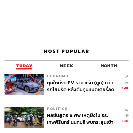
MOST POPULAR
TODAY
WEEK
MONTH
ECONOMIC
ยุคใหม่รถ EV ราคาเริ่ม (ถูก) กว่า
2.4K
รถไฮบริด หลังต้นทุนแบตเตอรี่ลด
ลง - จีนแห่บุกตลาดเกิดใหม่
POLITICS
ผลชันสูตร 8 ศพ เหตุยิงใน รร.
1.4K
เทพศิรินทร์ นนทบุรี พบกระสุนเข้า
จุดสำคัญ ‘ศีรษะ-หน้าอก’ ครูถูกยิง