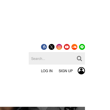
LOG IN
SIGN UP