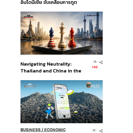
อินโดนีเซีย ขับเคลื่อนการทูต
เศรษฐกิจเชิงรุก ประกาศหุ้น
ส่วนยุทธศาสตร์ไทย –
อินโดนีเซีย
Navigating Neutrality:
149
Thailand and China in the
Age of a New Global
Order
BUSINESS
/
ECONOMIC