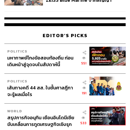
ZEISS Blue Marine จากสัญญา
ผลิต 8.3 ล้าน สู่ข้อพิพาท ‘มา
เวลล์ฯ’ ฟ้อง ‘โทน บางแค’ ผิดนัด
จ่ายหนี้-แอบระบุแบรนด์
EDITOR'S PICKS
POLITICS
มหากาพย์โกงข้อสอบท้องถิ่น ก่อน
551
เดินหน้าสู่จุดจบในสัปดาห์นี้
POLITICS
เส้นทางคดี 44 สส. ในชั้นศาลฎีกา
191
จะรู้ผลเมื่อไร
WORLD
สรุปภารกิจอนุทิน เยือนอินโดนีเซีย
533
ขับเคลื่อนการทูตเศรษฐกิจเชิงรุก