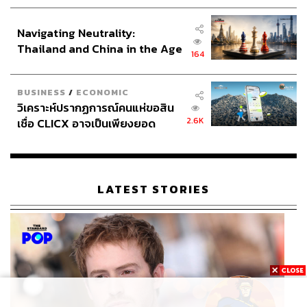
ประกาศหุ้นส่วนยุทธศาสตร์ไทย –
อินโดนีเซีย
Navigating Neutrality:
Thailand and China in the Age
164
of a New Global Order
BUSINESS
/
ECONOMIC
วิเคราะห์ปรากฏการณ์คนแห่ขอสิน
2.6K
เชื่อ CLICX อาจเป็นเพียงยอด
ภูเขาน้ำแข็ง ของปัญหาหนี้ครัว
เรือนไทยที่ถูกซุกไว้
LATEST STORIES