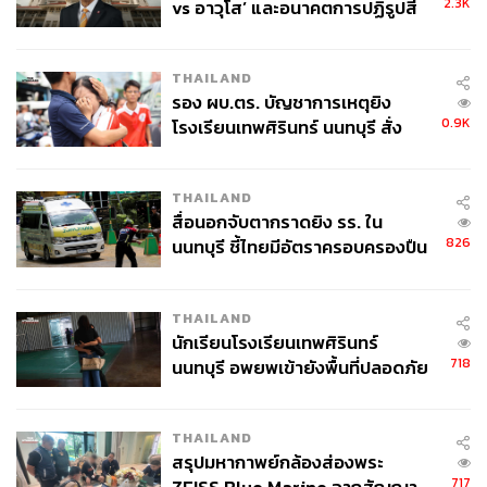
2.3K
vs อาวุโส’ และอนาคตการปฏิรูปสี
กากี กับ พล.ต.อ. เอก อังสนานนท์
THAILAND
รอง ผบ.ตร. บัญชาการเหตุยิง
0.9K
โรงเรียนเทพศิรินทร์ นนทบุรี สั่ง
ค้นหา 2 รอบยืนยันไร้คนติดค้าง พบ
ศพปู่-ย่าที่บ้านพักผู้ก่อเหตุ
THAILAND
สื่อนอกจับตากราดยิง รร. ใน
826
นนทบุรี ชี้ไทยมีอัตราครอบครองปืน
สูงในระดับต้นของภูมิภาค
THAILAND
นักเรียนโรงเรียนเทพศิรินทร์
718
นนทบุรี อพยพเข้ายังพื้นที่ปลอดภัย
ชั่วคราว หลังเหตุใช้อาวุธปืนภายใน
โรงเรียนคลี่คลาย
THAILAND
สรุปมหากาพย์กล้องส่องพระ
717