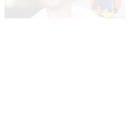
FILM
Kit Connor มีโอกาสได้รับบทเป็น Cyclops ในภาพยนตร์
...
X-Men เวอร์ชันใหม่
TAGS:
การเมืองไทย
น่าน
นฤมล ภิญโญสินวัฒน์
ธรรมนัส พรหมเผ่า
ฝ่ายค้าน
การเลือกตั้ง
เลือกตั้ง
สระแก้ว
พรรคกล้าธรรม
ปัตตานี
เลือกตั้ง 2569
พรรคการเมือง
นราธิวาส
เชียงราย
POLITICS
รัฐบาลเคาะเยียวยาผู้เสียชีวิตเหตุยิงในโรงเรียน รายละ 1
...
ล้านบาท เทียบ 4 เหตุในอดีต เข้าเกณฑ์สาธารณภัย พร้อม
293