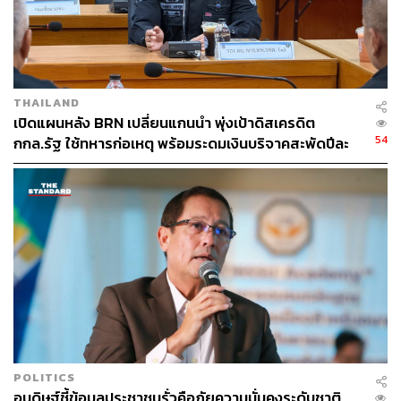
ฟังความทุกข์ร้อนของประชาชน เพื่อแก้ไขปัญหาด้วย
THAILAND
เปิดแผนหลัง BRN เปลี่ยนแกนนำ พุ่งเป้าดิสเครดิต
54
กกล.รัฐ ใช้ทหารก่อเหตุ พร้อมระดมเงินบริจาคสะพัดปีละ
2,000 ล้านบาท
POLITICS
อนุดิษฐ์ชี้ข้อมูลประชาชนรั่วคือภัยความมั่นคงระดับชาติ