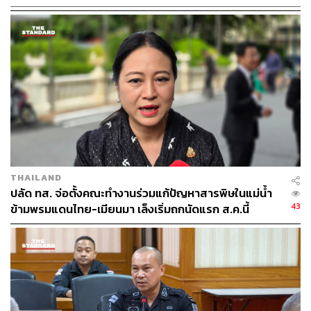
ร.อ. ธรรมนัส ยืนยันว่า จะไม่นำเรื่องส่วนตัว หรือความแค้น
ส่วนตัว ที่ใครเคยรัก หรือไม่รัก หรือไม่มีการเรียกใช้บริการ
พรรคกล้าธรรม มาเป็นเงื่อนไขการทำหน้าที่ฝ่ายค้านเด็ด
ขาด เพราะพรรคกล้าธรรม จะทำหน้าที่ฝ่ายค้าน ไม่ใช่ฝ่าย
แค้น พร้อมขอให้สมาชิกพรรคฯ สามัคคี และเดินไปด้วยกัน
ตนจะไม่ทำให้สมาชิกพรรคฯ ผิดหวัง
ส่วนที่มีนักวิชาการมองพรรคกล้าธรรมเป็นฝ่ายคอยนั้น ร.อ.
ธรรมนัส ย้ำว่า พรรคกล้าธรรมมีศักดิ์ศรี และทำหน้าที่ฝ่าย
THAILAND
ค้าน ซึ่งจะทำหน้าที่อย่างดีที่สุด ดังนั้น หากเป็นฝ่ายค้าน โดย
ปลัด ทส. จ่อตั้งคณะทำงานร่วมแก้ปัญหาสารพิษในแม่น้ำ
ไม่ได้มองปัญหาสังคม ไปให้ความสำคัญกับความแค้น เป็น
43
ข้ามพรมแดนไทย-เมียนมา เล็งเริ่มถกนัดแรก ส.ค.นี้
สิ่งที่อันตรายที่สุด รวมถึงการบริหารประเทศที่ไปผิดทางใน
เรื่องสำคัญ
ร.อ. ธรรมนัส ยังขอให้คณะกรรมการบริหารพรรคชุดใหม่
ทำหน้าที่ให้ดี สมกับที่ประชาชนได้เลือก มีเป้าหมายให้ได้
สส. เพิ่มขึ้น และยังกับชับรวมถึงผู้ช่วย และผู้เชี่ยวชาญ ให้รับ