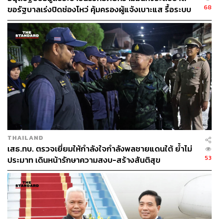
68
ขอรัฐบาลเร่งปิดช่องโหว่ คุ้มครองผู้แจ้งเบาะแส รื้อระบบ
ใช้งบไซเบอร์
THAILAND
เสธ.ทบ. ตรวจเยี่ยมให้กำลังใจกำลังพลชายแดนใต้ ย้ำไม่
53
ประมาท เดินหน้ารักษาความสงบ-สร้างสันติสุข