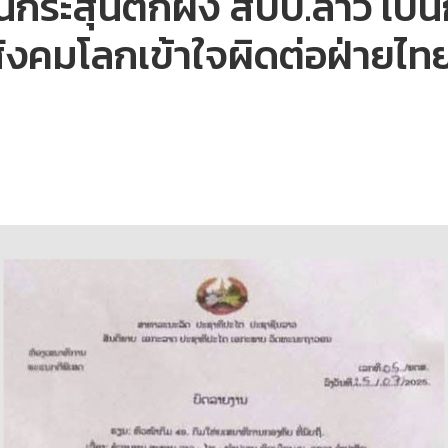
กระสุนตกฝั่ง สปป.ลาว เป็
้สังคมโลกเข้าใจผิดต่อฝ่ายไท