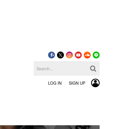
LOG IN
SIGN UP