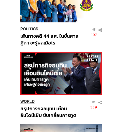
POLITICS
197
เส้นทางคดี 44 สส. ในชั้นศาล
ฎีกา จะรู้ผลเมื่อไร
WORLD
539
สรุปภารกิจอนุทิน เยือน
อินโดนีเซีย ขับเคลื่อนการทูต
เศรษฐกิจเชิงรุก ประกาศหุ้น
ส่วนยุทธศาสตร์ไทย –