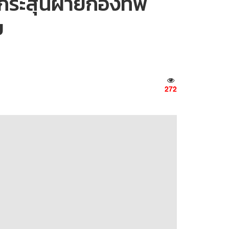
นกระสุนฝ่ายกองทัพ
ย
272