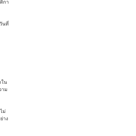
ติกา
นที่
ำใน
ความ
ไม่
ย่าง