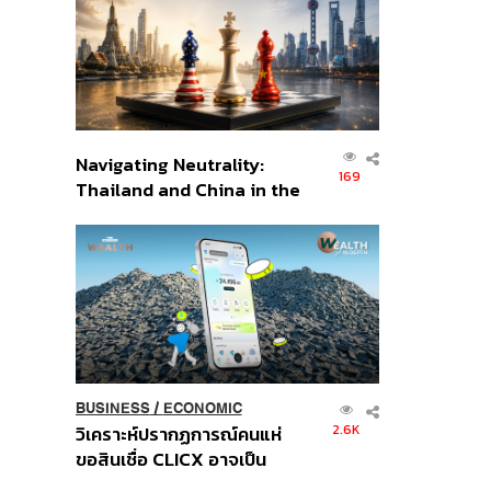
อินโดนีเซีย
Navigating Neutrality:
169
Thailand and China in the
Age of a New Global
Order
BUSINESS
/
ECONOMIC
2.6K
วิเคราะห์ปรากฏการณ์คนแห่
ขอสินเชื่อ CLICX อาจเป็น
เพียงยอดภูเขาน้ำแข็ง ของ