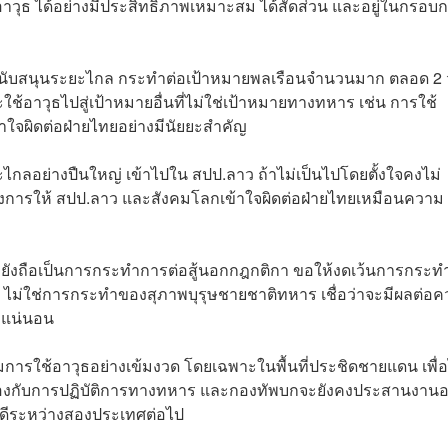
ุธ ได้อย่างมีประสิทธิภาพเหมาะสม ได้สัดส่วน และอยู่ในกรอบก
ุธสนับสนุนระยะไกล กระทำต่อเป้าหมายพลเรือนจำนวนมาก ตลอด 2 วั
ช้อาวุธไปสู่เป้าหมายอื่นที่ไม่ใช่เป้าหมายทางทหาร เช่น การใช้
้าใจผิดต่อฝ่ายไทยอย่างมีนัยยะสำคัญ
ยะไกลอย่างปืนใหญ่ เข้าไปใน สปป.ลาว ถ้าไม่เป็นไปโดยตั้งใจคงไม่
อต้องการให้ สปป.ลาว และสังคมโลกเข้าใจผิดต่อฝ่ายไทยเหมือนความ
าว ยังถือเป็นการกระทำการต่อสู้นอกกฎกติกา ขอให้งดเว้นการกระท
 ไม่ใช่การกระทำของสุภาพบุรุษชายชาติทหาร เชื่อว่าจะมีผลต่อ
งแน่นอน
ุมการใช้อาวุธอย่างเข้มงวด โดยเฉพาะในพื้นที่ประชิดชายแดน เพื่อ
ยวข้องกับการปฏิบัติการทางทหาร และกองทัพบกจะยังคงประสานงานอ
ันดีระหว่างสองประเทศต่อไป