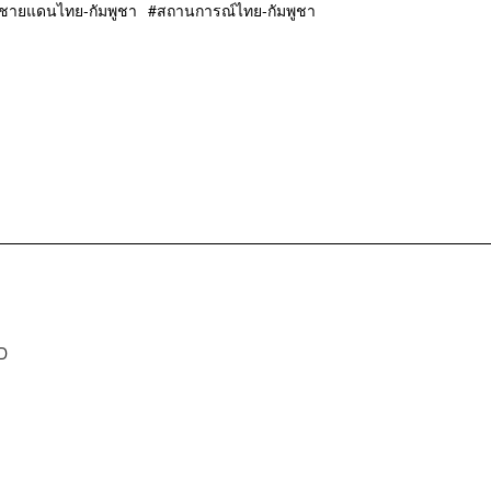
ชายแดนไทย-กัมพูชา
สถานการณ์ไทย-กัมพูชา
D