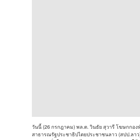
วันนี้ (26 กรกฎาคม) พล.ต. วินธัย สุวารี โฆษกกอ
สาธารณรัฐประชาธิปไตยประชาชนลาว (สปป.ลาว) บร