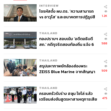
INTERVIEW
ไขรหัสตั้ง ผบ.ตร. ‘ความสามารถ
1.2K
vs อาวุโส’ และอนาคตการปฏิรูปสี
กากี กับ พล.ต.อ. เอก อังสนานนท์
THAILAND
กองปราบฯ สอบเข้ม ‘อดีตอธิบดี
588
สถ.’ คดีทุจริตสอบท้องถิ่น แจ้ง 6
ข้อหาหนัก จ่อชง ป.ป.ช. 12 ส.ค. นี้
THAILAND
สรุปมหากาพย์กล้องส่องพระ
509
ZEISS Blue Marine จากสัญญา
ผลิต 8.3 ล้าน สู่ข้อพิพาท ‘มา
เวลล์ฯ’ ฟ้อง ‘โทน บางแค’ ผิดนัด
THAILAND
จ่ายหนี้-แอบระบุแบรนด์
ครอบครัวรับร่าง ฮลุน โซโล่ แล้ว
475
เตรียมส่งชันสูตรหาสาเหตุการเสีย
ชีวิต