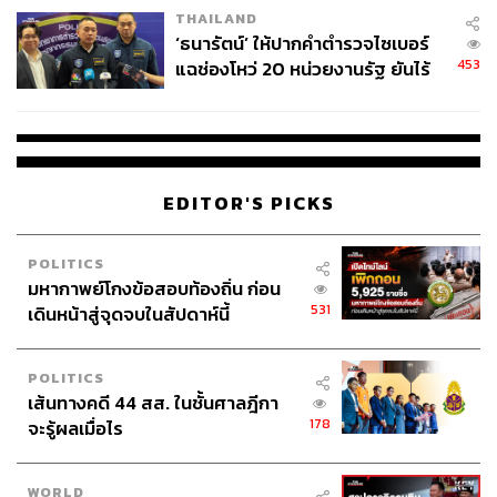
THAILAND
‘ธนารัตน์’ ให้ปากคำตำรวจไซเบอร์
453
แฉช่องโหว่ 20 หน่วยงานรัฐ ยันไร้
นัยทางการเมือง
EDITOR'S PICKS
POLITICS
มหากาพย์โกงข้อสอบท้องถิ่น ก่อน
531
เดินหน้าสู่จุดจบในสัปดาห์นี้
POLITICS
เส้นทางคดี 44 สส. ในชั้นศาลฎีกา
178
จะรู้ผลเมื่อไร
WORLD