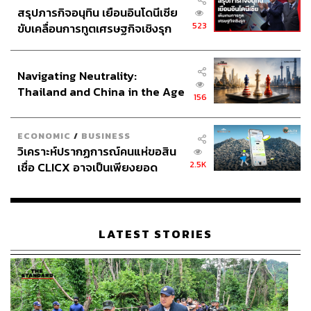
สรุปภารกิจอนุทิน เยือนอินโดนีเซีย
523
ขับเคลื่อนการทูตเศรษฐกิจเชิงรุก
ประกาศหุ้นส่วนยุทธศาสตร์ไทย –
อินโดนีเซีย
Navigating Neutrality:
Thailand and China in the Age
156
of a New Global Order
ECONOMIC
/
BUSINESS
วิเคราะห์ปรากฏการณ์คนแห่ขอสิน
2.5K
เชื่อ CLICX อาจเป็นเพียงยอด
ภูเขาน้ำแข็ง ของปัญหาหนี้ครัว
เรือนไทยที่ถูกซุกไว้
LATEST STORIES