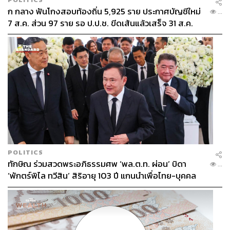
ก กลาง ฟันโกงสอบท้องถิ่น 5,925 ราย ประกาศบัญชีใหม่
...
7 ส.ค. ส่วน 97 ราย รอ ป.ป.ช. ขีดเส้นแล้วเสร็จ 31 ส.ค.
POLITICS
ทักษิณ ร่วมสวดพระอภิธรรมศพ ‘พล.ต.ท. ผ่อน’ บิดา
...
‘พักตร์พิไล ทวีสิน’ สิริอายุ 103 ปี แกนนำเพื่อไทย-บุคคล
หลากวงการร่วมอาลัย