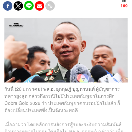
169
​วันนี้ (26 มกราคม)
พล.อ. อุกฤษฎ์ บุญตานนท์
ผู้บัญชาการ
ทหารสูงสุด กล่าวถึงกรณีไม่มีประเทศกัมพูชาในการฝึก
Cobra Gold 2026 ว่า ประเทศกัมพูชาครบรอบฝึกไปแล้ว ก็
ต้องเปลี่ยนประเทศซึ่งเป็นจังหวะพอดี
เมื่อถามว่า โดยหลักการหลังการสู้รบจะระงับความสัมพันธ์
ด้านทางทหารไปก่อนใช่หรือไม่ พล.อ. อุกฤษฎ์ กล่าวว่า เมื่อ