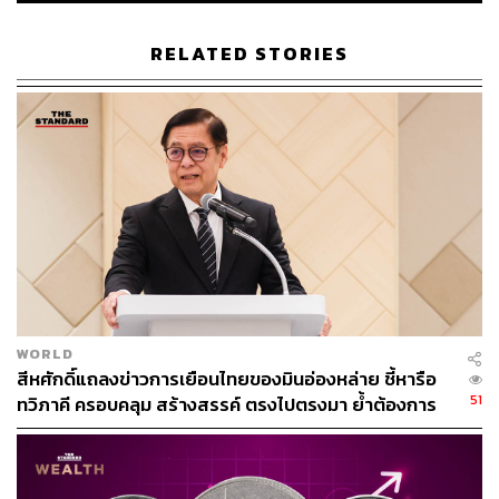
เหมือนปรับสภาพให้สอดรับกับการวางกำลัง
RELATED STORIES
TAGS:
ความขัดแย้ง
Tea Banh
Cambodia
กองทัพไทย
Cobra Gold
Thailand
อุกฤษฎ์ บุญตานนท์
ความสัมพันธ์ไทย-กัมพูชา
การทูต
ผู้บัญชาการทหารสูงสุด
ชายแดนไทย-กัมพูชา
Cobra Gold 2026
WORLD
169
สีหศักดิ์แถลงข่าวการเยือนไทยของมินอ่องหล่าย ชี้หารือ
51
ทวิภาคี ครอบคลุม สร้างสรรค์ ตรงไปตรงมา ย้ำต้องการ
ให้เมียนมากลับสู่อาเซียน
ABOUT THE AUTHOR
THE STANDARD TEAM
กองบรรณาธิการ THE STANDARD