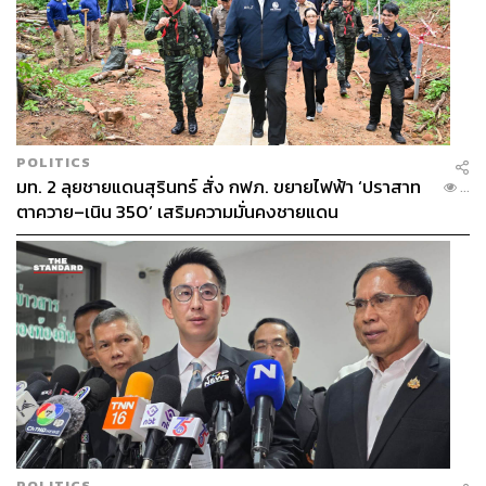
POLITICS
มท. 2 ลุยชายแดนสุรินทร์ สั่ง กฟภ. ขยายไฟฟ้า ‘ปราสาท
...
ตาควาย–เนิน 350’ เสริมความมั่นคงชายแดน
POLITICS