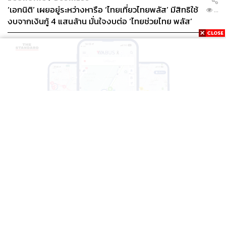
‘เอกนิติ’ เผยอยู่ระหว่างหารือ ‘ไทยเที่ยวไทยพลัส’ มีสิทธิใช้
...
งบจากเงินกู้ 4 แสนล้าน มั่นใจงบต่อ ‘ไทยช่วยไทย พลัส’
เฟส 2 มีเพียงพอ
THAILAND
BTS-EBM-NBM จับมือแอปพลิเคชัน ViaBus ยกระดับ
...
การติดตามตำแหน่งรถไฟฟ้า 3 สายแบบเรียลไทม์