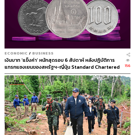
ABOUT THE PHOTOGRAPHER
ณาฌารัฐ ภักดีอาสา
ช่างภาพข่าว ประจำสำนักข่าว THE
STANDARD
ECONOMIC
/
BUSINESS
เงินบาท ‘แข็งค่า’ หนักสุดรอบ 6 สัปดาห์ หลังปฏิบัติการ
156
แทรกแซงเยนของสหรัฐฯ-ญี่ปุ่น Standard Chartered
เปิดเป้าสิ้นปีนี้จ่อแข็งต่อแตะ 32.50 บาทต่อดอลลาร์