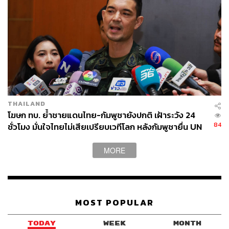
THAILAND
โฆษก ทบ. ย้ำชายแดนไทย-กัมพูชายังปกติ เฝ้าระวัง 24
84
ชั่วโมง มั่นใจไทยไม่เสียเปรียบเวทีโลก หลังกัมพูชายื่น UN
รับรอง MOU43
MORE
MOST POPULAR
TODAY
WEEK
MONTH