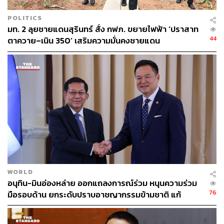
POLITICS
มท. 2 ลุยชายแดนสุรินทร์ สั่ง กฟภ. ขยายไฟฟ้า ‘ปราสาท
44
ตาควาย–เนิน 350’ เสริมความมั่นคงชายแดน
WORLD
อนุทิน-มินอ่องหล่าย ออกแถลงการณ์ร่วม หนุนความร่วม
76
มือรอบด้าน ยกระดับปราบอาชญากรรมข้ามชาติ แก้
ปัญหาหมอกควัน-มลพิษทางน้ำ