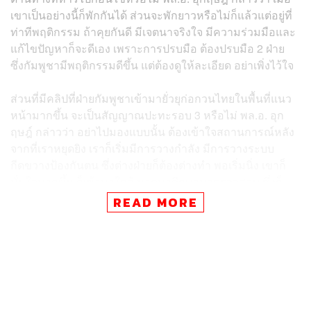
เขาเป็นอย่างนี้ก็พักกันได้ ส่วนจะพักยาวหรือไม่ก็แล้วแต่อยู่ที่
ท่าทีพฤติกรรม ถ้าคุยกันดี มีเจตนาจริงใจ มีความร่วมมือและ
แก้ไขปัญหาก็จะดีเอง เพราะการปรบมือ ต้องปรบมือ 2 ฝ่าย
ซึ่งกัมพูชามีพฤติกรรมดีขึ้น แต่ต้องดูให้ละเอียด อย่าเพิ่งไว้ใจ
ส่วนที่มีคลิปที่ฝ่ายกัมพูชาเข้ามายั่วยุก่อกวนไทยในพื้นที่แนว
หน้ามากขึ้น จะเป็นสัญญาณปะทะรอบ 3 หรือไม่ พล.อ. อุก
ฤษฎ์ กล่าวว่า อย่าไปมองแบบนั้น ต้องเข้าใจสถานการณ์หลัง
จากที่เราหยุดยิง เราก็เริ่มมีการวางกำลัง มีการวางระบบ
กีดขวางป้องกันตน ซึ่งต่างฝ่ายก็ต้องต่างทำ พอเริ่มนิ่ง เขาก็
มั่นใจมากขึ้น ก็เข้ามาใกล้ มาดูมาศึกษามาตรวจสอบ ซึ่งก็
เป็นพฤติกรรมปกติของพัฒนาการความขัดแย้งที่เกิดขึ้นของ
READ MORE
หน้าแนว ในขณะที่เกิดเหตุการณ์ไม่มีใครไปทำพฤติกรรม
ใดๆ ไปยั่วยุ หรือทำให้เกิดโมโหและตกใจ
ส่วนการบิดเบือนข่าวจะกำชับหน้าแนวอย่างไร พล.อ. อุก
ฤษฎ์ กล่าวว่า ก็คุยกันทุกส่วน ตอนนี้มิติทางด้านการทูต มิติ
ด้านข่าวสาร มิติทางทหาร มิติเศรษฐกิจ เราเดินไปทุกเรื่อง