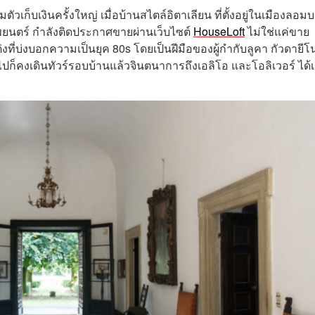
ัวเก็บเงินครั้งใหญ่ เมื่อบ้านสไตล์อิตาเลียน ที่ตั้งอยู่ในเมืองลอมบ
พยนตร์ กำลังติดประกาศขายผ่านเว็บไซต์
HouseLoft
ไม่ใช่แค่ขาย
งที่บ่งบอกความเป็นยุค 80s โดยเป็นฝีมือของผู้กำกับลูคา กัวดายีโ
อไปก็คงเดินทัวร์รอบบ้านแล้วจินตนาการถึงเอลิโอ และ
โอลิเวอร์ ได้