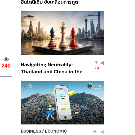
อินโดนีเซีย ขับเคลื่อนการทูต
เศรษฐกิจเชิงรุก ประกาศหุ้น
ส่วนยุทธศาสตร์ไทย –
อินโดนีเซีย
Navigating Neutrality:
240
170
Thailand and China in the
Age of a New Global
Order
BUSINESS
/
ECONOMIC