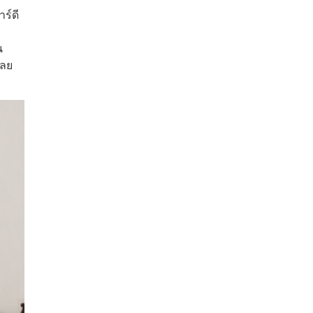
าร์ดี
น
เลย