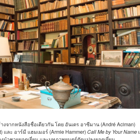
งจากหนังสือชื่อเดียวกัน โดย
อันเดร อาซีมาน
(André Aciman)
t
) และ
อาร์มี แฮมเมอร์ (
Armie Hammer
)
Call Me by Your Name
เ
ดงนำชายยอดเยี่ยม และบทภาพยนตร์ดัดแปลงยอดเยี่ยม