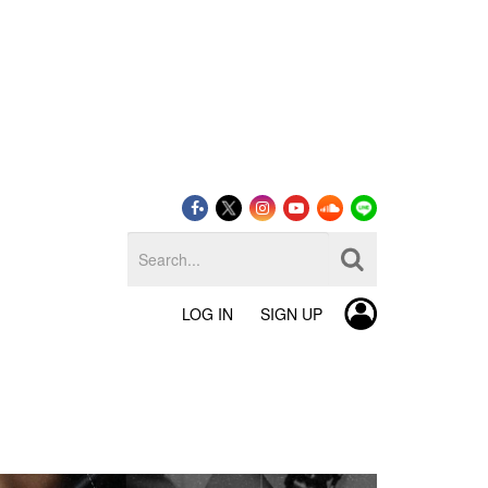
LOG IN
SIGN UP