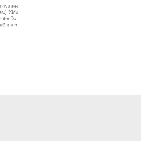
ากการแสดง
ลน) ให้กับ
enter ใน
โมธี ชาลา