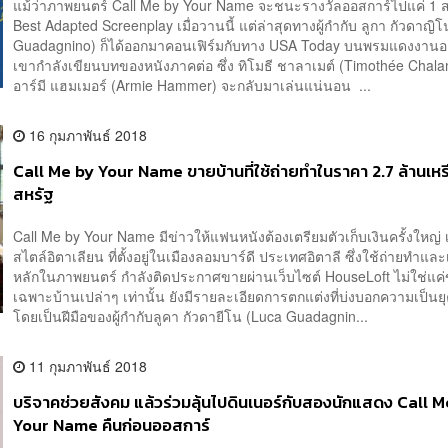
แม้ว่าภาพยนตร์ Call Me by Your Name จะชนะรางวัลออสการ์ไปแค่ 1 
Best Adapted Screenplay เมื่อวานนี้ แต่ล่าสุดทางผู้กำกับ ลูกา กัวดาญิ
Guadagnino) ก็ได้ออกมาคอนเฟิร์มกับทาง USA Today บนพรมแดงงานออ
เขากำลังเขียนบทของหนังภาคต่อ ซึ่ง ทิโมธี ชาลาเมต์ (Timothée Chal
อาร์มี แฮมเมอร์ (Armie Hammer) จะกลับมาเล่นแน่นอน ...
16 กุมภาพันธ์ 2018
Call Me by Your Name ขายบ้านที่ใช้ถ่ายทำในราคา 2.7 ล้านเห
สหรัฐ
Call Me by Your Name มีข่าวให้แฟนหนังต้องเตรียมตัวเก็บเงินครั้งใหญ่ เ
สไตล์อิตาเลียน ที่ตั้งอยู่ในเมืองลอมบาร์ดี ประเทศอิตาลี ซึ่งใช้ถ่ายทำแล
หลักในภาพยนตร์ กำลังติดประกาศขายผ่านเว็บไซต์ HouseLoft ไม่ใช่แค
เฉพาะบ้านเปล่าๆ เท่านั้น ยังมีรายละเอียดการตกแต่งที่บ่งบอกความเป็นย
โดยเป็นฝีมือของผู้กำกับลูคา กัวดายีโน (Luca Guadagnin...
11 กุมภาพันธ์ 2018
บริจาคช่วยสังคม แล้วร่วมลุ้นไปดินเนอร์กับสองนักแสดง Call 
Your Name คืนก่อนออสการ์