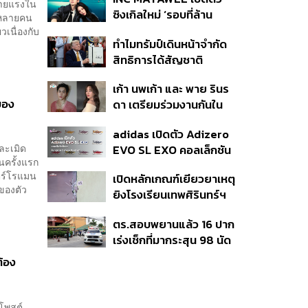
แล้ว 10 ครั้ง
้ายแรงใน
ซิงเกิลใหม่ ‘รอบที่ล้าน
ยหลายคน
(Loop)’ ที่ได้ เน PERSES
เนื่องกับ
ทำไมทรัมป์เดินหน้าจำกัด
มาแสดงในมิวสิกวิดีโอ
สิทธิการได้สัญชาติ
อเมริกันโดยกำเนิดอีกครั้ง
เก้า นพเก้า และ พาย รินร
แม้ศาลสูงสุดเคยตัดสิน
ของ
ดา เตรียมร่วมงานกันใน
คัดค้าน
‘รสกาล Enchanted
adidas เปิดตัว Adizero
Taste In Time’
งละเมิด
EVO SL EXO คอลเล็กชัน
นครั้งแรก
พิเศษรับฤดูกาล College
นตร์โรแมน
เปิดหลักเกณฑ์เยียวยาเหตุ
Football
ของตัว
ยิงโรงเรียนเทพศิรินทร์ฯ
เสียชีวิตรับสูงสุด 3 แสน
ตร.สอบพยานแล้ว 16 ปาก
เจ็บสูงสุด 1 แสน เยียวยา
เร่งเช็กที่มากระสุน 98 นัด
จิตใจ 5 ระดับ
ประสานครูภาษาไทยเข้าให้
้อง
ปากคำ
รโพสต์