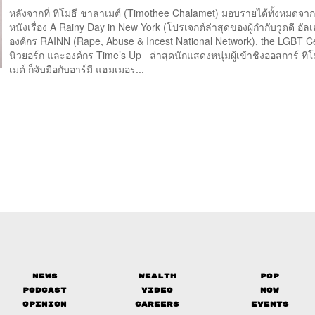
หลังจากที่ ทิโมธี ชาลาเมต์ (Timothee Chalamet) มอบรายได้ทั้งหมดจ
หนังเรื่อง A Rainy Day in New York (โปรเจกต์ล่าสุดของผู้กำกับวูดดี อัลเ
องค์กร RAINN (Rape, Abuse & Incest National Network), the LGBT C
นิวยอร์ก และองค์กร Time’s Up ล่าสุดนักแสดงหนุ่มผู้เข้าชิงออสการ์ ทิ
เมต์ ก็จับมือกับอาร์มี แฮมเมอร...
News
Wealth
Pop
Podcast
Video
Now
Opinion
Careers
Events