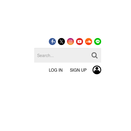
LOG IN
SIGN UP