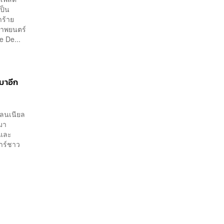
ป็น
ำร้าย
ภาพยนตร์
 De...
มาอีก
เลนเนียล
กมา
 และ
การ์ชาว