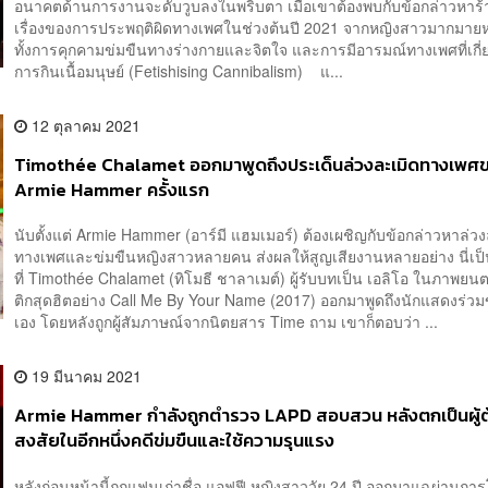
อนาคตด้านการงานจะดับวูบลงในพริบตา เมื่อเขาต้องพบกับข้อกล่าวหาร
เรื่องของการประพฤติผิดทางเพศในช่วงต้นปี 2021 จากหญิงสาวมากมา
ทั้งการคุกคามข่มขืนทางร่างกายและจิตใจ และการมีอารมณ์ทางเพศที่เกี่ยว
การกินเนื้อมนุษย์ (Fetishising Cannibalism) แ...
12 ตุลาคม 2021
Timothée Chalamet ออกมาพูดถึงประเด็นล่วงละเมิดทางเพศ
Armie Hammer ครั้งแรก
นับตั้งแต่ Armie Hammer (อาร์มี แฮมเมอร์) ต้องเผชิญกับข้อกล่าวหาล่ว
ทางเพศและข่มขืนหญิงสาวหลายคน ส่งผลให้สูญเสียงานหลายอย่าง นี่เป็
ที่ Timothée Chalamet (ทิโมธี ชาลาเมต์) ผู้รับบทเป็น เอลิโอ ในภาพย
ติกสุดฮิตอย่าง Call Me By Your Name (2017) ออกมาพูดถึงนักแสดงร่วม
เอง โดยหลังถูกผู้สัมภาษณ์จากนิตยสาร Time ถาม เขาก็ตอบว่า ...
19 มีนาคม 2021
Armie Hammer กำลังถูกตำรวจ LAPD สอบสวน หลังตกเป็นผู้ต
สงสัยในอีกหนึ่งคดีข่มขืนและใช้ความรุนแรง
หลังก่อนหน้านี้ถูกแฟนเก่าชื่อ แอฟฟี หญิงสาววัย 24 ปี ออกมาแฉผ่านกา