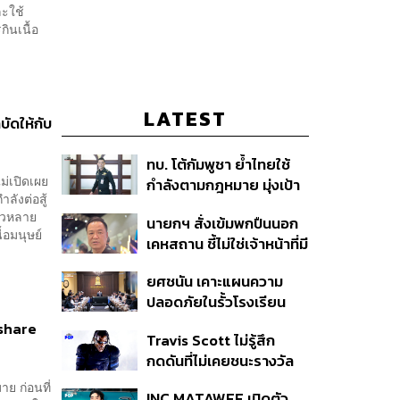
ละใช้
กินเนื้อ
LATEST
ัดให้กับ
ทบ. โต้กัมพูชา ย้ำไทยใช้
ม่เปิดเผย
กำลังตามกฎหมาย มุ่งเป้า
ลังต่อสู้
หมายทางทหาร ชี้ความเสีย
สาวหลาย
นายกฯ สั่งเข้มพกปืนนอก
หายไทยไม่อาจลบด้วย
้อมนุษย์
เคหสถาน ชี้ไม่ใช่เจ้าหน้าที่มี
ข้อมูลบิดเบือน
โทษอุกฉกรรจ์ ปืนถูกขโมย
ยศชนัน เคาะแผนความ
ก่อเหตุ เจ้าของร่วมรับผิด
ปลอดภัยในรั้วโรงเรียน
90 วัน ส่งนักสุขภาพจิต
eshare
Travis Scott ไม่รู้สึก
ดูแล-คุมเข้มคัดกรองสิ่ง
กดดันที่ไม่เคยชนะรางวัล
ผิดกฎหมาย
แกรมมี่ แม้มีชื่อเข้าชิงมา
ย ก่อนที่
INC MATAWEE เปิดตัว