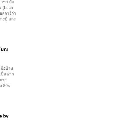
สาขา กับ
โน (Luca
สการ์ว่า
amet) และ
รียญ
มื่อบ้าน
ะเป็นฉาก
่ขาย
ุค 80s
Me by