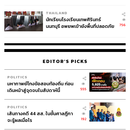
ผลิต 8.3 ล้าน สู่ข้อพิพาท ‘มา
เวลล์ฯ’ ฟ้อง ‘โทน บางแค’ ผิดนัด
THAILAND
จ่ายหนี้-แอบระบุแบรนด์
นักเรียนโรงเรียนเทพศิรินทร์
756
นนทบุรี อพยพเข้ายังพื้นที่ปลอดภัย
ชั่วคราว หลังเหตุใช้อาวุธปืนภายใน
โรงเรียนคลี่คลาย
EDITOR'S PICKS
POLITICS
มหากาพย์โกงข้อสอบท้องถิ่น ก่อน
555
เดินหน้าสู่จุดจบในสัปดาห์นี้
POLITICS
เส้นทางคดี 44 สส. ในชั้นศาลฎีกา
192
จะรู้ผลเมื่อไร