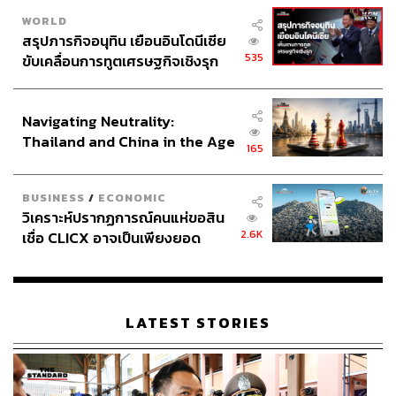
WORLD
สรุปภารกิจอนุทิน เยือนอินโดนีเซีย
535
ขับเคลื่อนการทูตเศรษฐกิจเชิงรุก
ประกาศหุ้นส่วนยุทธศาสตร์ไทย –
อินโดนีเซีย
Navigating Neutrality:
Thailand and China in the Age
165
of a New Global Order
BUSINESS
/
ECONOMIC
วิเคราะห์ปรากฏการณ์คนแห่ขอสิน
2.6K
เชื่อ CLICX อาจเป็นเพียงยอด
ภูเขาน้ำแข็ง ของปัญหาหนี้ครัว
เรือนไทยที่ถูกซุกไว้
LATEST STORIES