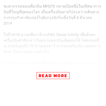
ชะตากรรมของเที่ยวบิน MH370 กลายเป็นหนึ่งในปริศนาการ
บินที่ใหญ่ที่สุดของโลก เมื่อเครื่องบินหายไประหว่างเดินทาง
จากกรุงกัวลาลัมเปอร์ไปยังกรุงปักกิ่งเมื่อวันที่ 8 มีนาคม
2014
ในปี 2018 มาเลเซียว่าจ้างบริษัท Ocean Infinity เพื่อค้นหา
เครื่องบินลำดังกล่าวในมหาสมุทรอินเดียตอนใต้ โดยเสนอที่
จะจ่ายเงินสูงถึง 70 ล้านดอลลาร์ หากพบเครื่องบิน แต่ผลการ
ค้นหาไม่ประสบความสำเร็จ
การค้นหาของบริษัทเกิดขึ้นหลังจากในเดือนมกราคม 2017
มาเลเซีย จีน และออสเตรเลีย ตัดสินใจยุติการค้นหาที่ดูไร้
ประโยชน์ หลังจากที่ดำเนินมาเป็นเวลา 2 ปี เสียค่าใช้จ่ายไป
READ MORE
135 ล้านดอลลาร์ แต่ไม่พบร่องรอยของเครื่องบิน
ในวันอาทิตย์ที่ผ่านมา (5 มีนาคม) Voice370 ซึ่งเป็นกลุ่มญาติ
ของผู้โดยสารที่อยู่บนเครื่องบินลำนี้ กล่าวว่า Ocean Infinity
หวังว่าจะเริ่มต้นการค้นหาครั้งใหม่ได้เร็วที่สุดในช่วงฤดูร้อน