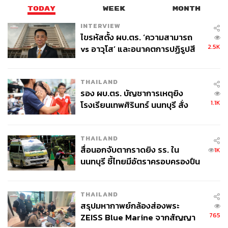
TODAY
WEEK
MONTH
INTERVIEW
ไขรหัสตั้ง ผบ.ตร. ‘ความสามารถ
2.5K
vs อาวุโส’ และอนาคตการปฏิรูปสี
กากี กับ พล.ต.อ. เอก อังสนานนท์
THAILAND
รอง ผบ.ตร. บัญชาการเหตุยิง
1.1K
โรงเรียนเทพศิรินทร์ นนทบุรี สั่ง
ค้นหา 2 รอบยืนยันไร้คนติดค้าง พบ
ศพปู่-ย่าที่บ้านพักผู้ก่อเหตุ
THAILAND
สื่อนอกจับตากราดยิง รร. ใน
1K
นนทบุรี ชี้ไทยมีอัตราครอบครองปืน
สูงในระดับต้นของภูมิภาค
THAILAND
สรุปมหากาพย์กล้องส่องพระ
765
ZEISS Blue Marine จากสัญญา