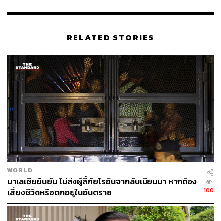
ทั้งนี้ เศษชิ้นส่วนที่ได้รับการยืนยันหรือเชื่อว่ามาจากเครื่อง
บิน MH370 ถูกพัดพามาเกยตื้นตามชายฝั่งแอฟริกา และตาม
RELATED STORIES
เกาะต่างๆ ในมหาสมุทรอินเดีย
ก่อนหน้านี้ เจ้าหน้าที่สืบสวนของมาเลเซียไม่ได้สรุปเกี่ยวกับ
สิ่งที่เกิดขึ้นบนเที่ยวบินดังกล่าว แต่ก็ไม่ได้ตัดความเป็นไปได้ที่
เครื่องบินอาจถูกนำออกนอกเส้นทางโดยเจตนา
ภาพ: Mohd Samsul Mohd Said / Getty Images
อ้างอิง:
https://edition.cnn.com/2023/03/05/asia/mh370-mala
ysia-missing-plane-anniversary-search-intl-hnk/inde
WORLD
x.html
มาเลเซียยืนยัน ไม่ส่งผู้ลี้ภัยโรฮีนจากลับเมียนมา หากต้อง
100
เสี่ยงชีวิตหรือตกอยู่ในอันตราย
TAGS:
MH370
Malaysia Airlines
เหตุเครื่องบินสูญหาย
Malaysia