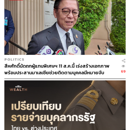
102
POLITICS
สีหศักดิ์นัดถกผู้แทนพิเศษฯ 11 ส.ค.นี้ เร่งสร้างเอกภาพ
ABOUT THE AUTHOR
69
พร้อมประสานมาเลเซียช่วยติดตามบุคคลมีหมายจับ
THE STANDARD TEAM
กองบรรณาธิการ THE STANDARD