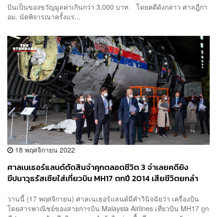
บินเป็นของขวัญมูลค่าเกินกว่า 3,000 บาท โดยคดีดังกล่าว ศาลฎีกา
อม. นัดพิจารณาครั้งแร...
18 พฤศจิกายน 2022
ศาลเนเธอร์แลนด์ตัดสินจำคุกตลอดชีวิต 3 จำเลยคดียิง
ขีปนาวุธรัสเซียใส่เที่ยวบิน MH17 ตกปี 2014 เสียชีวิตยกลำ
298 ราย
วานนี้ (17 พฤศจิกายน) ศาลเนเธอร์แลนด์มีคำวินิจฉัยว่า เครื่องบิน
โดยสารพาณิชย์ของสายการบิน Malaysia Airlines เที่ยวบิน MH17 ถูก