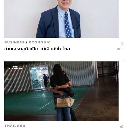
What:
ปาร์ตี้ Waterzonic ออนไลน์ผ่านทางไลฟ์และ Zoom ที่
ขนดีเจมาสร้างความมันให้คุณถึงบ้าน
When:
25 เมษายน 2563 เวลา 22.00-02.00 น.
Where
:
https://www.facebook.com/waterzonic/
Why:
สนุกไปกับเสียงเพลงจากดีเจยาวๆ 4 ชั่วโมง ตั้งแต่สี่ทุ่ม
จนถึงตีสอง
BUSINESS
/
ECONOMIC
ม่านเศรษฐกิจเปิด แต่เงินยังไม่ไหล
...
พิสูจน์อักษร: ภาสิณี เพิ่มพันธุ์พงศ์
TAGS:
ดนตรี
โบ.ลาน (Bo.lan)
POP LIVE
54
THAILAND