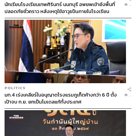
นักเรียนโรงเรียนเทพศิรินทร์ นนทบุรี อพยพเข้ายังพื้นที่
...
ABOUT THE AUTHOR
ปลอดภัยชั่วคราว หลังเหตุใช้อาวุธปืนภายในโรงเรียน
คลี่คลาย
วรนิต หิรัญพงษ์
อดีตนักเขียนอาหาร ท่องเที่ยว และความ
สัมพันธ์ ปัจจุบันเป็นนักเขียนอิสระที่กำลังตาม
หาความฝันและเส้นทางใหม่ในประเทศญี่ปุ่น
POLITICS
มท.4 เร่งเคลียร์ใบอนุญาตโรงแรมภูเก็ตค้างกว่า 6 ปี ตั้ง
...
เป้าจบ ก.ย. ยกเป็นโมเดลแก้ทั้งประเทศ