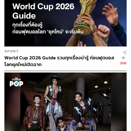
ในสังคม เพื่อค้นหาแนวทางการใช้ชีวิตหลังล็อกดาวน์ ทั้ง
การทำงาน การเดินทาง และการอยู่อาศัย ในรายการ THE
STANDARD ฝ่าวิกฤตโควิด-19: ระดมไอเดีย ชีวิตหลังล็อก
ดาวน์
When:
26 เมษายน 2563 เวลา 13.00 น.​
Where
:
https://www.facebook.com/thestandardth/
Why:
มาร่วมเรียนรู้ว่าเมื่อโลกเปลี่ยนไปทุกด้าน เราจะใช้
SPORT
ชีวิตกันอย่างไร พร้อมวิธีคิดอย่างเข้าใจด้วยกระบวนการ
World Cup 2026 Guide รวมทุกเรื่องน่ารู้ ก่อนฟุตบอล
Design Thinking
306
โลกยุคใหม่เปิดฉาก