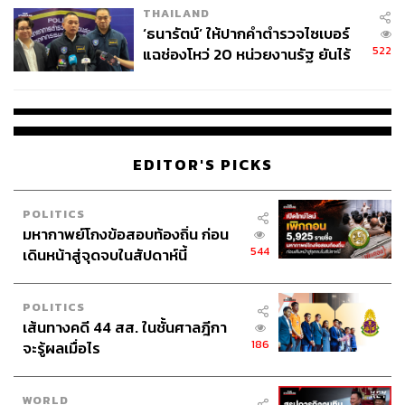
THAILAND
‘ธนารัตน์’ ให้ปากคำตำรวจไซเบอร์
522
แฉช่องโหว่ 20 หน่วยงานรัฐ ยันไร้
นัยทางการเมือง
EDITOR'S PICKS
POLITICS
มหากาพย์โกงข้อสอบท้องถิ่น ก่อน
544
เดินหน้าสู่จุดจบในสัปดาห์นี้
ภาพ: ททท.
POLITICS
เที่ยวทั่วไทยไปกับ Virtual Tours จาก ททท.
เส้นทางคดี 44 สส. ในชั้นศาลฎีกา
What:
3D Virtual Tours เที่ยวออนไลน์ไปกับ ททท. ที่จะพา
186
จะรู้ผลเมื่อไร
คุณไปเที่ยว 10 สถานที่จาก 9 จังหวัด ทั้งภาคเหนือ ภาคอีสาน
ภาคตะวันออก ภาคกลาง และภาคใต้
WORLD