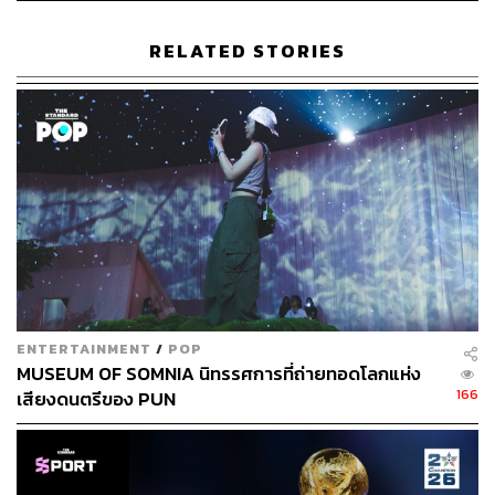
RELATED STORIES
ENTERTAINMENT
/
POP
MUSEUM OF SOMNIA นิทรรศการที่ถ่ายทอดโลกแห่ง
166
เสียงดนตรีของ PUN
THE STANDARD ฝ่าวิกฤตโควิด-19 ระดมไอเดีย ชีวิตหลัง
ล็อกดาวน์
What:
รายการพิเศษจาก THE STANDARD ครั้งแรกของ
การ Crowdsourcing เปิดรับทุกความคิดเห็นจากทุกภาคส่วน