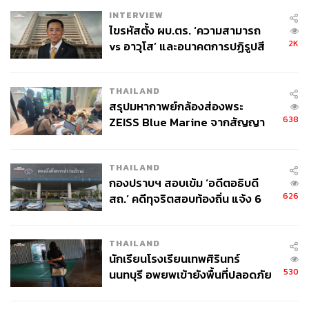
INTERVIEW
ไขรหัสตั้ง ผบ.ตร. ‘ความสามารถ
2K
vs อาวุโส’ และอนาคตการปฏิรูปสี
ภาพ: Fruitfull
กากี กับ พล.ต.อ. เอก อังสนานนท์
THAILAND
Fruitfull’s Lockdown Series: Re-eating Thai Food with
สรุปมหากาพย์กล้องส่องพระ
Bo.lan
638
ZEISS Blue Marine จากสัญญา
What:
Virtual Chef’s Table จาก Fruitfull ที่คุณสามารถจองที่
ผลิต 8.3 ล้าน สู่ข้อพิพาท ‘มา
นั่งออนไลน์ผ่านทางเว็บไซต์ Fruitfull.co และระบุที่อยู่จัดส่ง
เวลล์ฯ’ ฟ้อง ‘โทน บางแค’ ผิดนัด
อาหารให้เรียบร้อย เมื่อถึงวันที่กำหนด อาหารจากเชฟจะไป
THAILAND
จ่ายหนี้-แอบระบุแบรนด์
ส่งถึงบ้านคุณ พร้อมลิงก์ให้คุณเปิดเข้าไปในไลฟ์สตรีม และ
กองปราบฯ สอบเข้ม ‘อดีตอธิบดี
เริ่มรับประทานอาหารพร้อมๆ กัน สำหรับวันศุกร์นี้จะเป็นคิว
626
สถ.’ คดีทุจริตสอบท้องถิ่น แจ้ง 6
ของ เชฟโบ-ดวงพร ทรงวิศวะ และเชฟดีแลน โจนส์ จากร้าน
ข้อหาหนัก จ่อชง ป.ป.ช. 12 ส.ค. นี้
อาหาร Bo.lan ในราคา 3,000 บาท (2 ท่าน)
When:
24 เมษายน 2563 เวลา 19.00 น.
THAILAND
นักเรียนโรงเรียนเทพศิรินทร์
Where
:
https://www.ticketmelon.com/fruitfull/bolan
530
นนทบุรี อพยพเข้ายังพื้นที่ปลอดภัย
Why:
ลองสัมผัสประสบการณ์ใหม่ๆ ของการจัด Chef’s
ชั่วคราว หลังเหตุใช้อาวุธปืนภายใน
Table แบบออนไลน์
โรงเรียนคลี่คลาย