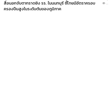
สื่อนอกจับตากราดยิง รร. ในนนทบุรี ชี้ไทยมีอัตราครอบ
...
ครองปืนสูงในระดับต้นของภูมิภาค
News
Wealth
Pop
Podcast
Video
Now
Opinion
Careers
Events
Privacy
About
Contact
Policy
FOR
ADVERTISING
MEMBERSHIP