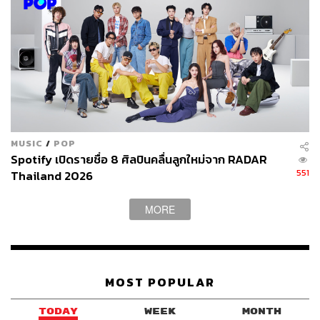
At Home Festival 2 by Fungjai
What:
ไลฟ์แสดงดนตรีจาก 8 ศิลปินที่จะเปลี่ยนบ้านคุณให้
กลายเป็นเทศกาลดนตรี พร้อมให้คุณสนับสนุนศิลปินที่คุณรัก
ด้วยการสแกน QR Code ผ่านทางหน้าจอได้ง่ายๆ เงิน
สนับสนุนจะส่งตรงถึงศิลปินโดยไม่หักค่าใช้จ่ายใดๆ ทั้งสิ้น
When:
25 เมษายน 2563 เวลา 13.00 น.
Where
:
https://www.facebook.com/hellofungjai/
Why:
ยกเทศกาลดนตรีจากบ้านศิลปินไปอยู่ที่บ้านคุณ และ
ช่วยสนับสนุนศิลปินที่คุณรัก
MUSIC
/
POP
Spotify เปิดรายชื่อ 8 ศิลปินคลื่นลูกใหม่จาก RADAR
551
Thailand 2026
MORE
MOST POPULAR
TODAY
WEEK
MONTH