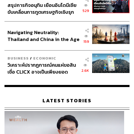
Where
:
https://thai.tourismthailand.org/Articles/ประสบการ
สรุปภารกิจอนุทิน เยือนอินโดนีเซีย
ณ์ท่องเที่ยวเสมือนจริง
529
ขับเคลื่อนการทูตเศรษฐกิจเชิงรุก
Why:
สัมผัสบรรยากาศและกลิ่นอายประสบการณ์เสมือนจริง
ประกาศหุ้นส่วนยุทธศาสตร์ไทย –
ผ่าน 3D Virtual Tours เพื่อให้หายคิดถึงการท่องเที่ยว
อินโดนีเซีย
Navigating Neutrality:
Thailand and China in the Age
159
of a New Global Order
BUSINESS
/
ECONOMIC
วิเคราะห์ปรากฏการณ์คนแห่ขอสิน
2.6K
เชื่อ CLICX อาจเป็นเพียงยอด
ภูเขาน้ำแข็ง ของปัญหาหนี้ครัว
เรือนไทยที่ถูกซุกไว้
LATEST STORIES
ภาพ: Waterzonic
Chang Carnival Presents WATERZONIC LOCKDOWN
LIVE PARTY