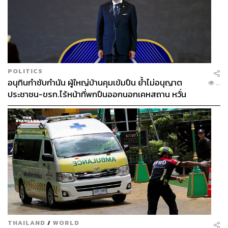
POLITICS
อนุทินกำชับกำนัน ผู้ใหญ่บ้านคุมเข้มปืน ย้ำไม่อนุญาต
...
ประชาชน-ขรก.ไร้หน้าที่พกปืนออกนอกเคหสถาน หวั่น
พฤติกรรมลอกเลียนแบบ จ่อลงพื้นที่เกิดเหตุ
THAILAND
/
WORLD