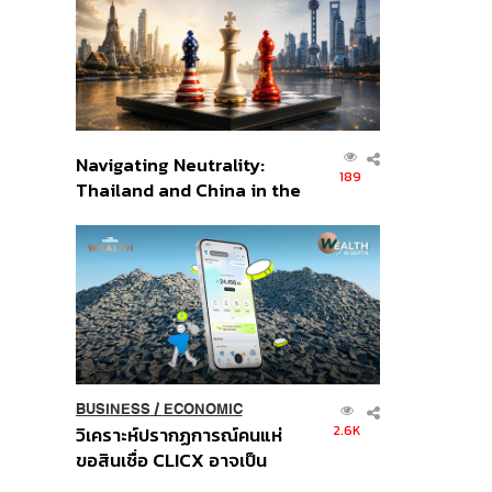
อินโดนีเซีย
Navigating Neutrality:
189
Thailand and China in the
Age of a New Global
Order
BUSINESS
/
ECONOMIC
2.6K
วิเคราะห์ปรากฏการณ์คนแห่
ขอสินเชื่อ CLICX อาจเป็น
เพียงยอดภูเขาน้ำแข็ง ของ