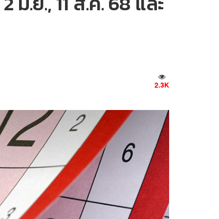
 มิ.ย., 11 ส.ค. 68 และ
2.3K