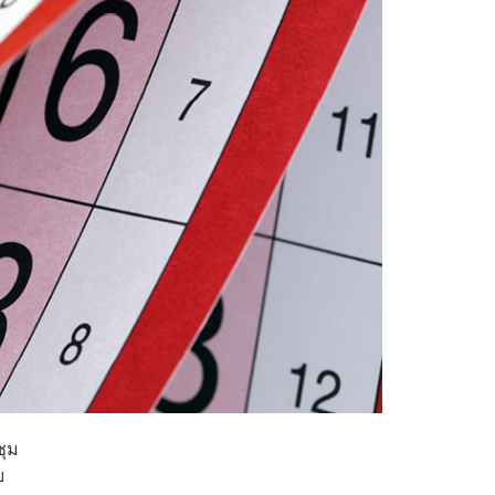
ชุม
วย