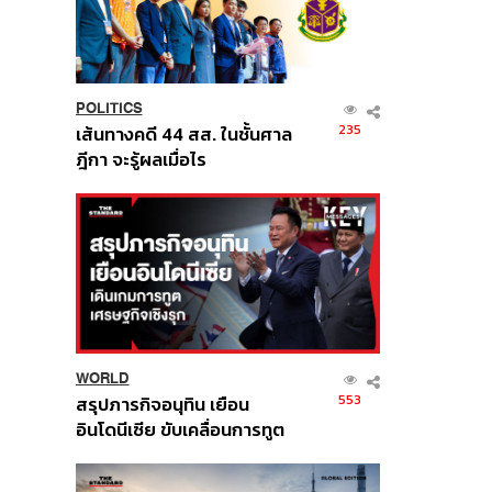
POLITICS
235
เส้นทางคดี 44 สส. ในชั้นศาล
ฎีกา จะรู้ผลเมื่อไร
WORLD
553
สรุปภารกิจอนุทิน เยือน
อินโดนีเซีย ขับเคลื่อนการทูต
เศรษฐกิจเชิงรุก ประกาศหุ้น
ส่วนยุทธศาสตร์ไทย –