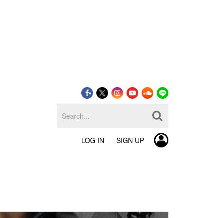
LOG IN
SIGN UP