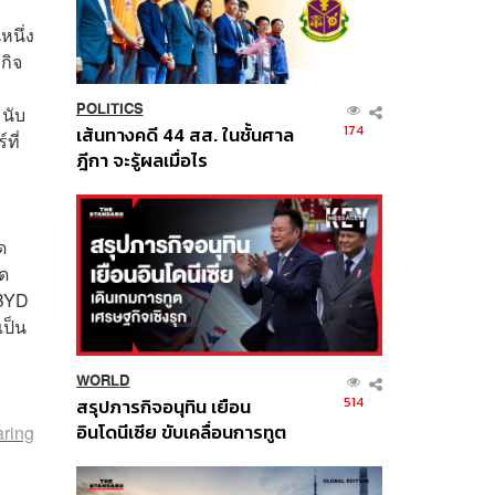
หนึ่ง
กิจ
POLITICS
ะนับ
174
เส้นทางคดี 44 สส. ในชั้นศาล
ที่
ฎีกา จะรู้ผลเมื่อไร
ด
อด
 BYD
เป็น
WORLD
514
สรุปภารกิจอนุทิน เยือน
อินโดนีเซีย ขับเคลื่อนการทูต
aring
เศรษฐกิจเชิงรุก ประกาศหุ้น
ส่วนยุทธศาสตร์ไทย –