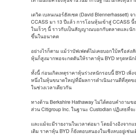
เดวิด เบลนเนอร์ฮัสเซต (David Blennerhassett) จา
CCASS มา 13 ปีแล้ว การโอนหุ้นเข้าสู่ CCASS นี้
ในเร็วๆ นี้ ราวกับเป็นสัญญาณบอกกับตลาดและนัก
ขึ้นในอนาคต
อย่างไรก็ตาม แม้ว่าบัฟเฟตต์ไม่เคยบอกใบ้หรือส่
หุ้นก็สูงมากพอจะกดดันให้ราคาหุ้น BYD ทรุดหนั
ทั้งนี้ ก่อนเกิดเหตุราคาหุ้นร่วงหนักรอบนี้ BYD เพ
หนึ่งในหุ้นขนาดใหญ่ที่มีผลการดำเนินงานดีที่สุดข
ในช่วงเวลาเดียวกัน
ทางด้าน Berkshire Hathaway ไม่ได้ตอบคำถามขอ
ส่วน Citigroup Inc. ในฐานะ Custodian ปฏิเสธที่
และแม้จะมีรายงานในเวลาต่อมา โดยอ้างอิงจากแหล่ง
เดิม ราคาหุ้น BYD ก็ยังตอบสนองในเชิงลบอยู่เช่นเ