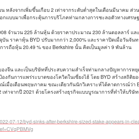
นายน หลังจากเพิ่มขึ้นเกือบ 2 เท่าจากระดับต่ำสุดในเดือนมีนาคม ส่วน
่ออกแบบมาเพื่อกระตุ้นการบริโภคท่ามกลางการชะลอตัวทางเศรษฐ
 2008 จำนวน 225 ล้านหุ้น ด้วยราคาประมาณ 230 ล้านดอลลาร์ แล
จจุบัน ราคาหุ้น BYD ปรับมากกว่า 2,000% และราคาปิดเมื่อวันจันทร์
การถือหุ้น 20.49 % ของ Berkshire นั้น คิดเป็นมูลค่า 9 พันล้าน
V ของจีน และเป็นบริษัทที่ประสบความสำเร็จท่ามกลางปัญหาการหยุ
่อป้องกันการแพร่ระบาดของโควิดในเซี่ยงไฮ้ โดย BYD สร้างสถิติย
ณ์เมื่อเดือนพฤษภาคม ขณะเดียวกันนักวิเคราะห์ได้คาดการณ์ว่า
น 2 เท่าจากปี 2021 ด้วยโครงสร้างธุรกิจแบบบูรณาการที่ทำให้บริษัท
22-07-12/byd-sinks-after-berkshire-sized-stake-appears-in-cle
sref=CVqPBMVg