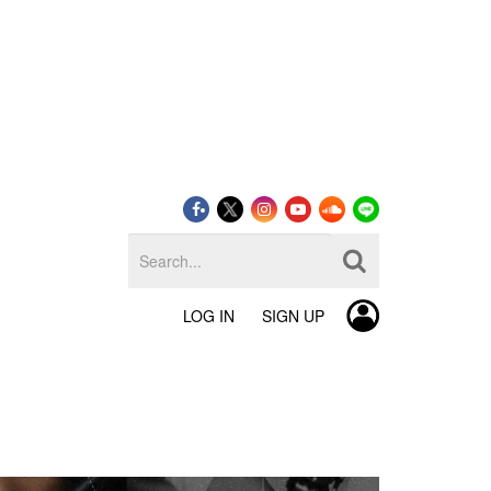
LOG IN
SIGN UP