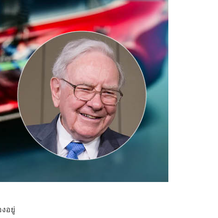
า
งอยู่