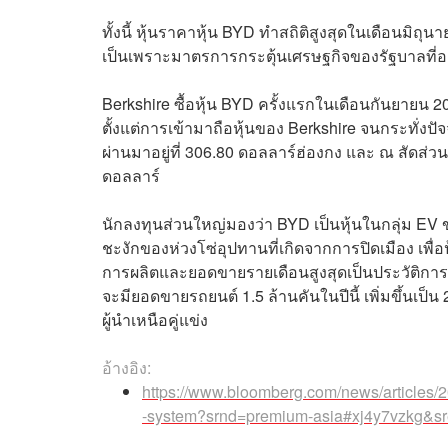
ทั้งนี้ หุ้นราคาหุ้น BYD ทำสถิติสูงสุดในเดือนมิถุ
เป็นเพราะมาตรการกระตุ้นเศรษฐกิจของรัฐบาลที
Berkshire ซื้อหุ้น BYD ครั้งแรกในเดือนกันยายน
ตั้งแต่การเข้ามาถือหุ้นของ Berkshire จนกระทั่งปั
ผ่านมาอยู่ที่ 306.80 ดอลลาร์ฮ่องกง และ ณ สัดส่วน
ดอลลาร์
นักลงทุนส่วนใหญ่มองว่า BYD เป็นหุ้นในกลุ่ม E
ชะงักของห่วงโซ่อุปทานที่เกิดจากการปิดเมือง เพื
การผลิตและยอดขายรายเดือนสูงสุดเป็นประวัติการ
จะมียอดขายรถยนต์ 1.5 ล้านคันในปีนี้ เพิ่มขึ้นเป็
ผู้นำเหนือคู่แข่ง
อ้างอิง:
https://www.bloomberg.com/news/articles/20
-system?srnd=premium-asia#xj4y7vzkg&