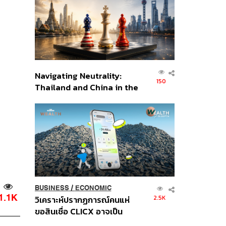
อินโดนีเซีย
Navigating Neutrality:
150
Thailand and China in the
Age of a New Global
Order
BUSINESS
/
ECONOMIC
1.1K
2.5K
วิเคราะห์ปรากฏการณ์คนแห่
ขอสินเชื่อ CLICX อาจเป็น
เพียงยอดภูเขาน้ำแข็ง ของ