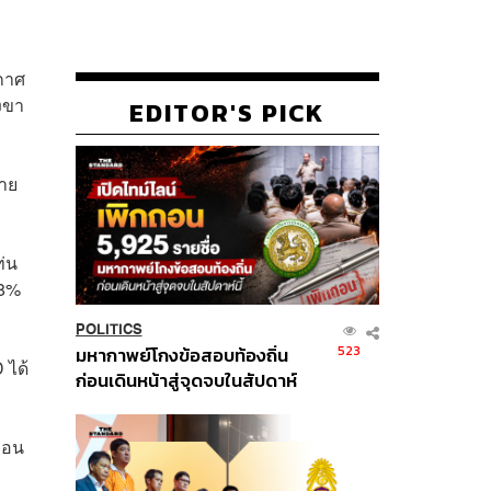
ะกาศ
งขา
EDITOR'S PICK
ขาย
ท่น
28%
POLITICS
523
มหากาพย์โกงข้อสอบท้องถิ่น
 ได้
ก่อนเดินหน้าสู่จุดจบในสัปดาห์
นี้
ือน