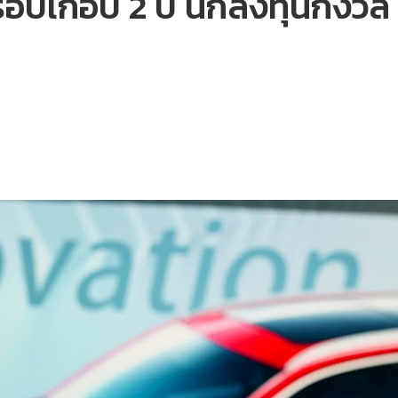
อบเกือบ 2 ปี นักลงทุนกังวล 