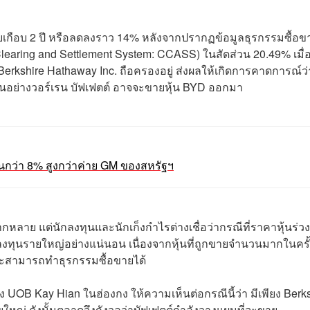
อบเกือบ 2 ปี หรือลดลงราว 14% หลังจากปรากฏข้อมูลธุรกรรมซื้อข
learing and Settlement System: CCASS) ในสัดส่วน 20.49% เมื่อ
่ Berkshire Hathaway Inc. ถือครองอยู่ ส่งผลให้เกิดการคาดการณ์ว่
นอย่างวอร์เรน บัฟเฟตต์ อาจจะขายหุ้น BYD ออกมา
จีนกว่า 8% สูงกว่าค่าย GM ของสหรัฐฯ
หลาย แต่นักลงทุนและนักเก็งกำไรต่างเชื่อว่ากรณีที่ราคาหุ้นร่วง
งทุนรายใหญ่อย่างแน่นอน เนื่องจากหุ้นที่ถูกขายจำนวนมากในครั
ึงจะสามารถทำธุรกรรมซื้อขายได้
UOB Kay Hian ในฮ่องกง ให้ความเห็นต่อกรณีนี้ว่า มีเพียง Berk
หญ่ ดังนั้นตลาดจึงกังวลว่าบัฟเฟตต์กำลังวางแผนที่จะขาย