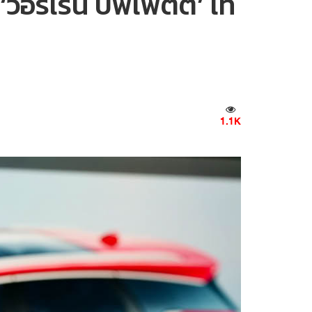
‘วอร์เรน บัฟเฟตต์’ เท
1.1K