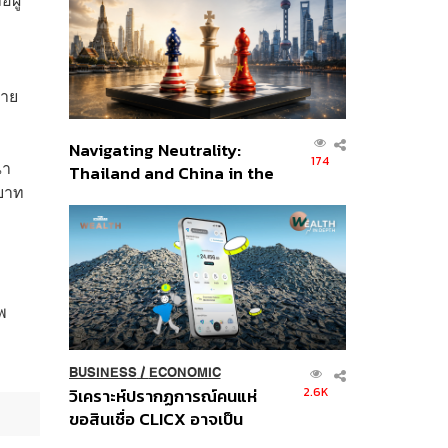
อินโดนีเซีย
่าย
Navigating Neutrality:
174
ณา
Thailand and China in the
นบาท
Age of a New Global
Order
พ
BUSINESS
/
ECONOMIC
2.6K
วิเคราะห์ปรากฏการณ์คนแห่
ขอสินเชื่อ CLICX อาจเป็น
เพียงยอดภูเขาน้ำแข็ง ของ