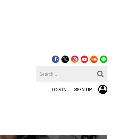
LOG IN
SIGN UP