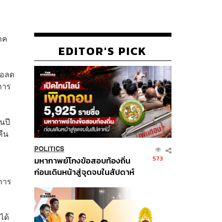
าค
EDITOR'S PICK
ือลด
การ
นปี
คืน
POLITICS
573
มหากาพย์โกงข้อสอบท้องถิ่น
ก่อนเดินหน้าสู่จุดจบในสัปดาห์
การ
นี้
ได้