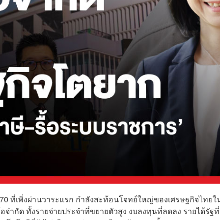
0 ที่เพิ่งผ่านวาระแรก กำลังสะท้อนโจทย์ใหญ่ของเศรษฐกิจไทยใ
ำกัด ทั้งรายจ่ายประจำที่ขยายตัวสูง งบลงทุนที่ลดลง รายได้รัฐที่