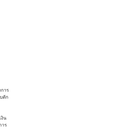
งการ
บดัก
เงิน
งการ