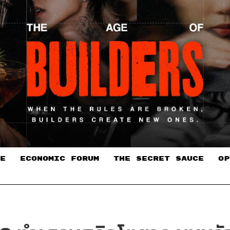
E
ECONOMIC FORUM
THE SECRET SAUCE​
OP