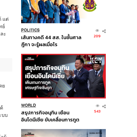
 แต่
ทย์
POLITICS
และ
209
เส้นทางคดี 44 สส. ในชั้นศาล
ฎีกา จะรู้ผลเมื่อไร
โดย
WORLD
ด้
543
สรุปภารกิจอนุทิน เยือน
ระบบ
อินโดนีเซีย ขับเคลื่อนการทูต
เศรษฐกิจเชิงรุก ประกาศหุ้น
ส่วนยุทธศาสตร์ไทย –
ผู้