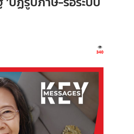
‘ปฏิรูปภาษี-รื้อระบบ
340