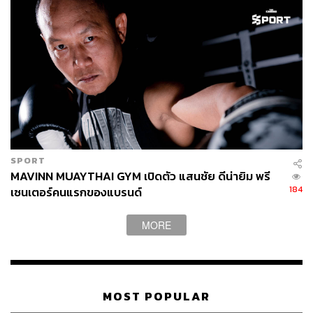
TAGS:
บัวขาว-สมบัติ บัญชาเมฆ
นักมวย
KAT Presents Legend of Rajadamnern
Oleksandr Yefimenko
SPORT
MAVINN MUAYTHAI GYM เปิดตัว แสนชัย ดีน่ายิม พรี
184
เซนเตอร์คนแรกของแบรนด์
MORE
200
ABOUT THE AUTHOR
MOST POPULAR
THE STANDARD TEAM