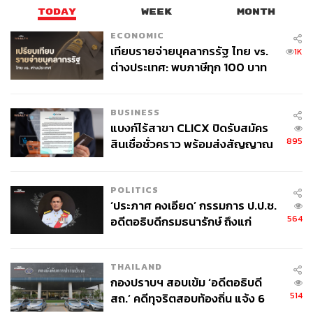
กองบรรณาธิการ THE STANDARD
TODAY
WEEK
MONTH
ECONOMIC
ABOUT THE PHOTOGRAPHER
เทียบรายจ่ายบุคลากรรัฐ ไทย vs.
1K
ณาฌารัฐ ภักดีอาสา
ต่างประเทศ: พบภาษีทุก 100 บาท
ช่างภาพข่าว ประจำสำนักข่าว THE
ของคนไทยใช้ไปกับข้าราชการเฉียด
STANDARD
40 บาท
BUSINESS
แบงก์ไร้สาขา CLICX ปิดรับสมัคร
895
สินเชื่อชั่วคราว พร้อมส่งสัญญาณ
เตือนกลุ่มกู้เงินผิดวัตถุประสงค์-ให้
ข้อมูลเท็จ เตรียมดำเนินคดีเด็ดขาด
POLITICS
‘ประภาศ คงเอียด’ กรรมการ ป.ป.ช.
564
อดีตอธิบดีกรมธนารักษ์ ถึงแก่
อนิจกรรม
THAILAND
กองปราบฯ สอบเข้ม ‘อดีตอธิบดี
514
สถ.’ คดีทุจริตสอบท้องถิ่น แจ้ง 6