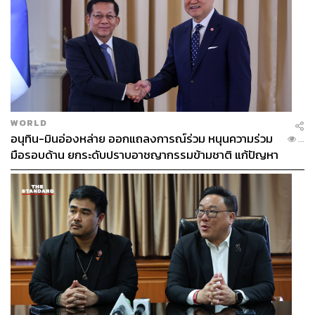
WORLD
อนุทิน-มินอ่องหล่าย ออกแถลงการณ์ร่วม หนุนความร่วม
...
มือรอบด้าน ยกระดับปราบอาชญากรรมข้ามชาติ แก้ปัญหา
หมอกควัน-มลพิษทางน้ำ