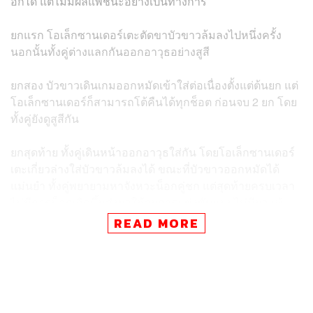
อกได้ แต่ไม่มีผลแพ้ชนะอย่างเป็นทางการ
ยกแรก โอเล็กซานเดอร์เตะตัดขาบัวขาวล้มลงไปหนึ่งครั้ง
นอกนั้นทั้งคู่ต่างแลกกันออกอาวุธอย่างสูสี
ยกสอง บัวขาวเดินเกมออกหมัดเข้าใส่ต่อเนื่องตั้งแต่ต้นยก แต่
โอเล็กซานเดอร์ก็สามารถโต้คืนได้ทุกช็อต ก่อนจบ 2 ยก โดย
ทั้งคู่ยังดูสูสีกัน
ยกสุดท้าย ทั้งคู่เดินหน้าออกอาวุธใส่กัน โดยโอเล็กซานเดอร์
เตะเกี่ยวล่างใส่บัวขาวล้มลงได้ ขณะที่บัวขาวออกหมัดได้
แม่นยำ ทั้งคู่พยายามหาจังหวะน็อกคู่ชก แต่สุดท้ายครบเวลา
ไม่มีการน็อกเกิดขึ้นส่งผลให้จบการแข่งขันแบบไม่มีผลแพ้
ชนะอย่างเป็นทางการ เนื่องจากเป็นการแข่งขันแบบชกโชว์
READ MORE