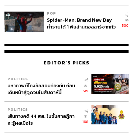
ข้อหาหนัก จ่อชง ป.ป.ช. 12 ส.ค. นี้
POP
Spider-Man: Brand New Day
500
ทำรายได้ 1 พันล้านดอลลาร์จากทั่ว
โลกภายใน 6 วัน
EDITOR'S PICKS
POLITICS
มหากาพย์โกงข้อสอบท้องถิ่น ก่อน
519
เดินหน้าสู่จุดจบในสัปดาห์นี้
POLITICS
เส้นทางคดี 44 สส. ในชั้นศาลฎีกา
168
จะรู้ผลเมื่อไร