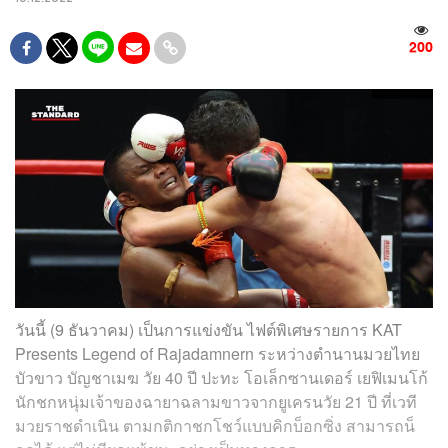
200
วันนี้ (9 ธันวาคม) เป็นการแข่งขัน ไฟต์พิเศษรายการ KAT
Presents Legend of Rajadamnern ระหว่างตำนานมวยไทย
บัวขาว บัญชาเมฆ วัย 40 ปี ปะทะ โอเล็กซานเดอร์ เยฟิเมนโก้
นักชกหนุ่มเจ้าของฉายาฉลามขาวจากยูเครนวัย 21 ปี ที่เวที
มวยราชดำเนิน ตามกติกาชกโชว์แบบคิกบ็อกซิ่ง สามารถน็