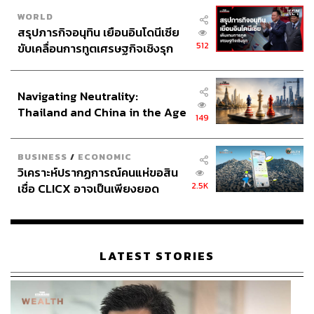
WORLD
สรุปภารกิจอนุทิน เยือนอินโดนีเซีย
512
ขับเคลื่อนการทูตเศรษฐกิจเชิงรุก
ประกาศหุ้นส่วนยุทธศาสตร์ไทย –
อินโดนีเซีย
Navigating Neutrality:
Thailand and China in the Age
149
of a New Global Order
BUSINESS
/
ECONOMIC
วิเคราะห์ปรากฏการณ์คนแห่ขอสิน
2.5K
เชื่อ CLICX อาจเป็นเพียงยอด
ภูเขาน้ำแข็ง ของปัญหาหนี้ครัว
เรือนไทยที่ถูกซุกไว้
LATEST STORIES