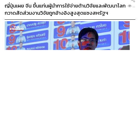
ญี่ปุ่นเผย จีน ขึ้นแท่นผู้นำการใช้จ่ายด้านวิจัยและพัฒนาโลก
...
กวาดสัดส่วนงานวิจัยถูกอ้างอิงสูงสุดแซงสหรัฐฯ
POLITICS
iLaw เปิดจักรวาลอำนาจเจริญ โยงเครือข่ายผู้สมัคร สว.
...
พร้อมตั้งข้อสังเกตลงสมัครตรงคุณสมบัติหรือไม่