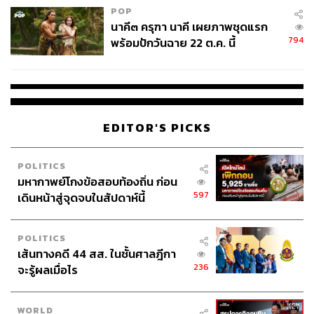
POP
นาคี๓ ครุฑา นาคี เผยภาพชุดแรก
794
พร้อมปักวันฉาย 22 ต.ค. นี้
EDITOR'S PICKS
POLITICS
มหากาพย์โกงข้อสอบท้องถิ่น ก่อน
597
เดินหน้าสู่จุดจบในสัปดาห์นี้
POLITICS
เส้นทางคดี 44 สส. ในชั้นศาลฎีกา
236
จะรู้ผลเมื่อไร
WORLD