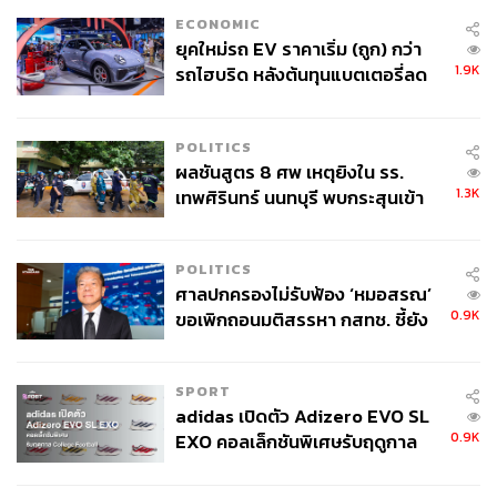
ECONOMIC
ยุคใหม่รถ EV ราคาเริ่ม (ถูก) กว่า
1.9K
รถไฮบริด หลังต้นทุนแบตเตอรี่ลด
ลง - จีนแห่บุกตลาดเกิดใหม่
POLITICS
ผลชันสูตร 8 ศพ เหตุยิงใน รร.
1.3K
เทพศิรินทร์ นนทบุรี พบกระสุนเข้า
จุดสำคัญ ‘ศีรษะ-หน้าอก’ ครูถูกยิง
4 นัด จากระยะไกล
POLITICS
ศาลปกครองไม่รับฟ้อง ‘หมอสรณ’
0.9K
ขอเพิกถอนมติสรรหา กสทช. ชี้ยัง
ไม่ใช่ผู้เดือดร้อนเสียหาย
SPORT
adidas เปิดตัว Adizero EVO SL
0.9K
EXO คอลเล็กชันพิเศษรับฤดูกาล
College Football