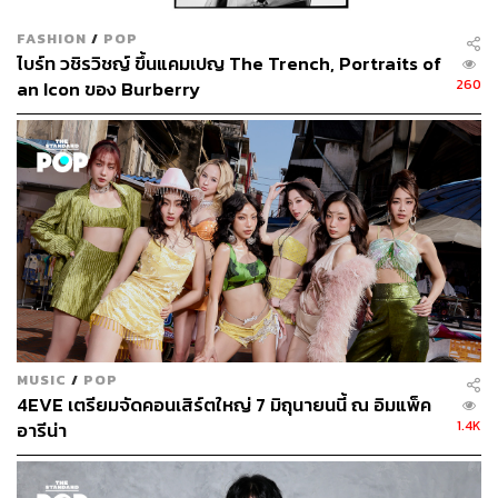
FASHION
/
POP
ไบร์ท วชิรวิชญ์ ขึ้นแคมเปญ The Trench, Portraits of
260
an Icon ของ Burberry
MUSIC
/
POP
4EVE เตรียมจัดคอนเสิร์ตใหญ่ 7 มิถุนายนนี้ ณ อิมแพ็ค
1.4K
อารีน่า