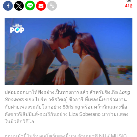
412
ปล่อยออกมาให้ฟังอย่างเป็นทางการแล้ว สำหรับซิงเกิล
Long
Showers
ของ ไบร์ท-วชิรวิชญ์ ชีวอารี ที่เพลงนี้เขาร่วมงาน
กับค่ายเพลงระดับโลกอย่าง 88rising พร้อมคว้านักแสดงชื่อ
ดังชาวฟิลิปปินส์-อเมริกันอย่าง Liza Soberano มาร่วมแสดง
ในมิวสิกวิดีโอ
ก่อนหน้านี้ไบร์ทเคยโชว์เพลงนี้มาแล้วบนเวที NHK MUSIC