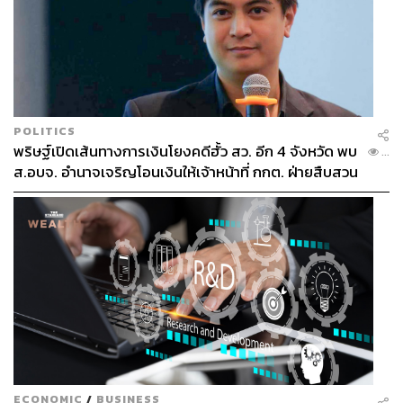
POLITICS
พริษฐ์เปิดเส้นทางการเงินโยงคดีฮั้ว สว. อีก 4 จังหวัด พบ
...
ส.อบจ. อำนาจเจริญโอนเงินให้เจ้าหน้าที่ กกต. ฝ่ายสืบสวน
ECONOMIC
/
BUSINESS