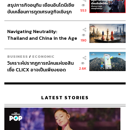
สรุปภารกิจอนุทิน เยือนอินโดนีเซีย
553
ขับเคลื่อนการทูตเศรษฐกิจเชิงรุก
ประกาศหุ้นส่วนยุทธศาสตร์ไทย –
อินโดนีเซีย
Navigating Neutrality:
Thailand and China in the Age
190
of a New Global Order
BUSINESS
/
ECONOMIC
วิเคราะห์ปรากฏการณ์คนแห่ขอสิน
2.6K
เชื่อ CLICX อาจเป็นเพียงยอด
ภูเขาน้ำแข็ง ของปัญหาหนี้ครัว
เรือนไทยที่ถูกซุกไว้
LATEST STORIES