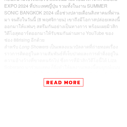
EXPO 2024 ที่ประเทศญี่ปุ่น รวมทั้งในงาน SUMMER
SONIC BANGKOK 2024 เมื่อช่วงปลายเดือนสิงหาคมที่ผ่าน
มา จนถึงในวันนี้ (8 พฤศจิกายน) เขาถึงมีโอกาสปล่อยเพลงนี้
ออกมาให้แฟนๆ สตรีมกันอย่างเป็นทางการ พร้อมเผยมิวสิก
วิดีโอสุดอาร์ตออกมาให้รับชมกันผ่านทาง YouTube ของ
ช่อง 88rising อีกด้วย
สำหรับ
Long Showers
เป็นเพลงแนวบัลลาดที่ถ่ายทอดเรื่อง
ราวการติดอยู่ในความสัมพันธ์ที่เจ็บปวดและการดำดิ่งอยู่ใน
ความอ้างว้างที่ขาดคนรักไป ซึ่งการที่มิวสิกวิดีโอนี้ได้ Liza
Soberano มาร่วมแสดง ก็ยิ่งทำให้ผลงานเพลงนี้สมบูรณ์แบบ
มากยิ่งขึ้น และถือเป็นอีกหนึ่งก้าวสำคัญของ ไบร์ท วชิรวิชญ์
ที่จะก้าวไปสู่วงการเพลงในระดับสากลมากขึ้นเช่นกัน
READ MORE
TAGS:
88rising
ไบร์ท-วชิรวิชญ์ ชีวอารี