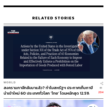
-congress-riots-bolsonaro
TAGS:
Luis Inacio Lula da Silva
ประชาธิปไตย
Brazil
RELATED STORIES
Jair Bolsonaro
เหตุจลาจล
82
ABOUT THE AUTHOR
WORLD
สงครามภาษีกลับมาแล้ว? ทำไมสหรัฐฯ ประกาศเก็บภาษี
ณรงค์กร มโนจันทร์เพ็ญ
204
นำเข้าใหม่ 60 ประเทศทั่วโลก ‘ไทย’ โดนหนักสุด 12.5%
Content Creator กองบรรณาธิการข่าว THE
STANDARD