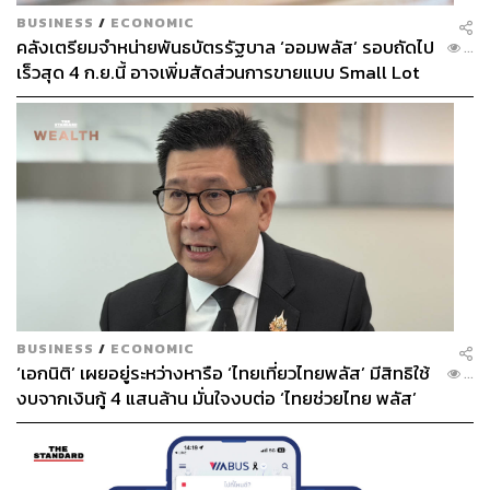
BUSINESS
/
ECONOMIC
คลังเตรียมจำหน่ายพันธบัตรรัฐบาล ‘ออมพลัส’ รอบถัดไป
...
เร็วสุด 4 ก.ย.นี้ อาจเพิ่มสัดส่วนการขายแบบ Small Lot
First มากขึ้น
BUSINESS
/
ECONOMIC
‘เอกนิติ’ เผยอยู่ระหว่างหารือ ‘ไทยเที่ยวไทยพลัส’ มีสิทธิใช้
...
งบจากเงินกู้ 4 แสนล้าน มั่นใจงบต่อ ‘ไทยช่วยไทย พลัส’
เฟส 2 มีเพียงพอ