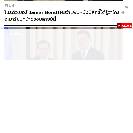
FILM
โปรดิวเซอร์ James Bond เผยว่าแฟนหนังมีสิทธิ์ได้รู้ว่าใคร
...
จะมารับบทนำช่วงปลายปีนี้
WORLD
อนุทิน-มินอ่องหล่าย ออกแถลงการณ์ร่วม หนุนความร่วม
...
มือรอบด้าน ยกระดับปราบอาชญากรรมข้ามชาติ แก้ปัญหา
หมอกควัน-มลพิษทางน้ำ