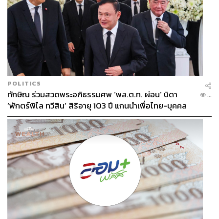
POLITICS
ทักษิณ ร่วมสวดพระอภิธรรมศพ ‘พล.ต.ท. ผ่อน’ บิดา
...
‘พักตร์พิไล ทวีสิน’ สิริอายุ 103 ปี แกนนำเพื่อไทย-บุคคล
หลากวงการร่วมอาลัย