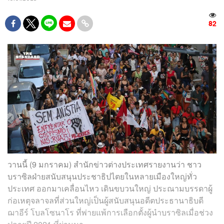
82
วานนี้ (9 มกราคม) สำนักข่าวต่างประเทศรายงานว่า ชาว
บราซิลฝ่ายสนับสนุนประชาธิปไตยในหลายเมืองใหญ่ทั่ว
ประเทศ ออกมาเคลื่อนไหว เดินขบวนใหญ่ ประณามบรรดาผู้
ก่อเหตุจลาจลที่ส่วนใหญ่เป็นผู้สนับสนุนอดีตประธานาธิบดี
ฌาอีร์ โบลโซนาโร ที่พ่ายแพ้การเลือกตั้งผู้นำบราซิลเมื่อช่วง