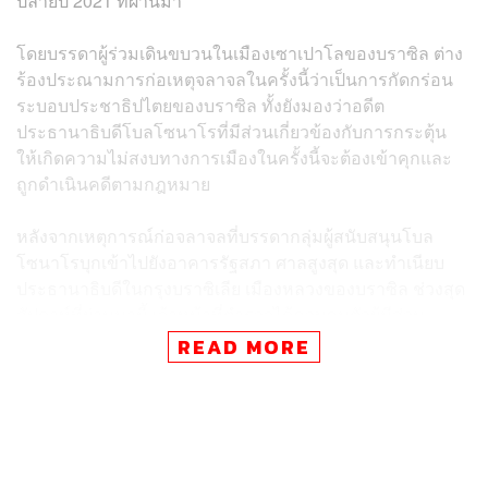
ปลายปี 2021 ที่ผ่านมา
โดยบรรดาผู้ร่วมเดินขบวนในเมืองเซาเปาโลของบราซิล ต่าง
ร้องประณามการก่อเหตุจลาจลในครั้งนี้ว่าเป็นการกัดกร่อน
ระบอบประชาธิปไตยของบราซิล ทั้งยังมองว่าอดีต
ประธานาธิบดีโบลโซนาโรที่มีส่วนเกี่ยวข้องกับการกระตุ้น
ให้เกิดความไม่สงบทางการเมืองในครั้งนี้จะต้องเข้าคุกและ
ถูกดำเนินคดีตามกฎหมาย
หลังจากเหตุการณ์ก่อจลาจลที่บรรดากลุ่มผู้สนับสนุนโบล
โซนาโรบุกเข้าไปยังอาคารรัฐสภา ศาลสูงสุด และทำเนียบ
ประธานาธิบดีในกรุงบราซิเลีย เมืองหลวงของบราซิล ช่วงสุด
สัปดาห์ที่ผ่านมานี้ เจ้าหน้าที่ตำรวจได้ควบคุมตัวผู้มีส่วน
เกี่ยวข้องไปแล้วกว่า 1,500 ราย โดยสาเหตุสำคัญมาจากการ
READ MORE
ที่บรรดาผู้สนับสนุนโบลโซนาโรไม่ยอมรับผลแพ้ชนะการ
เลือกตั้ง ไม่เชื่อมั่นในความโปร่งใสของระบบการเลือกตั้ง
และหมดศรัทธากับระบบงานยุติธรรมของประเทศ รวมถึง
พยายามเรียกร้องให้กองทัพเข้าแทรกแซงการเมือง