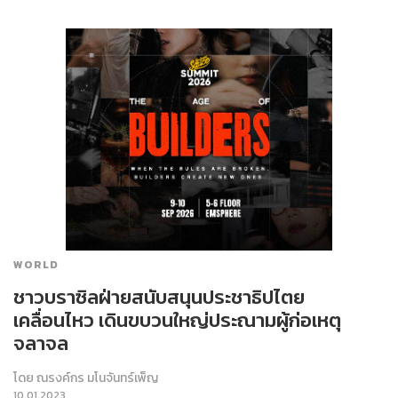
WORLD
ชาวบราซิลฝ่ายสนับสนุนประชาธิปไตย
เคลื่อนไหว เดินขบวนใหญ่ประณามผู้ก่อเหตุ
จลาจล
โดย
ณรงค์กร มโนจันทร์เพ็ญ
10.01.2023