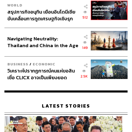
WORLD
สรุปภารกิจอนุทิน เยือนอินโดนีเซีย
512
ขับเคลื่อนการทูตเศรษฐกิจเชิงรุก
ประกาศหุ้นส่วนยุทธศาสตร์ไทย –
อินโดนีเซีย
Navigating Neutrality:
Thailand and China in the Age
149
of a New Global Order
BUSINESS
/
ECONOMIC
วิเคราะห์ปรากฏการณ์คนแห่ขอสิน
2.5K
เชื่อ CLICX อาจเป็นเพียงยอด
ภูเขาน้ำแข็ง ของปัญหาหนี้ครัว
เรือนไทยที่ถูกซุกไว้
LATEST STORIES