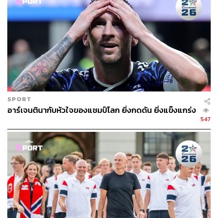
SPORT
อาร์เจนตินากับหัวใจของแชมป์โลก ยิ่งกดดัน ยิ่งแข็งแกร่ง
547