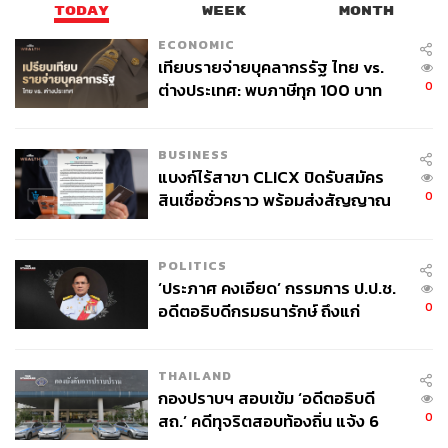
TODAY
WEEK
MONTH
ECONOMIC
เทียบรายจ่ายบุคลากรรัฐ ไทย vs.
0
ต่างประเทศ: พบภาษีทุก 100 บาท
ของคนไทยใช้ไปกับข้าราชการเฉียด
40 บาท
BUSINESS
แบงก์ไร้สาขา CLICX ปิดรับสมัคร
0
สินเชื่อชั่วคราว พร้อมส่งสัญญาณ
เตือนกลุ่มกู้เงินผิดวัตถุประสงค์-ให้
ข้อมูลเท็จ เตรียมดำเนินคดีเด็ดขาด
POLITICS
‘ประภาศ คงเอียด’ กรรมการ ป.ป.ช.
0
อดีตอธิบดีกรมธนารักษ์ ถึงแก่
อนิจกรรม
THAILAND
กองปราบฯ สอบเข้ม ‘อดีตอธิบดี
0
สถ.’ คดีทุจริตสอบท้องถิ่น แจ้ง 6
ข้อหาหนัก จ่อชง ป.ป.ช. 12 ส.ค. นี้