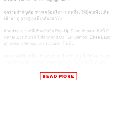
จุดร่วมสำคัญคือ “การเคลื่อนไหว” แทนที่จะให้ผู้คนเพียงเดิน
เข้ามา ดู ถ่ายรูป แล้วกลับออกไป
ตัวอย่างแบรนด์ที่เดินหน้าจัด Pop-Up Store ด้วยแนวคิดนี้ มี
หลายแบรนด์ อาทิ Tiffany and Co., Lululemon,
Estee Laud
er
, Golden Goose และ Lacoste เป็นต้น
แนวทางที่ขับเคลื่อนด้วย “การลงมือทำ” แบบนี้ กำลังยกระดับ
มาตรฐานของ Pop-Up Store เพราะมันไม่ใช่แค่พื้นที่โชว์
สินค้าอีกต่อไป แต่ต้องทำหน้าที่เป็นทั้งสถานที่ต้อนรับ ให้
ความบันเทิง และสร้าง engagement กับผู้คนแบบต่อหน้า
READ MORE
และเมื่อแบรนด์ต่างๆ เริ่มทดลองใช้สนามกีฬา คลับ หรือ
game room เป็นรูปแบบใหม่ของการสื่อสาร คำถามสำคัญจึง
กลายเป็นว่า กิจกรรมแบบไหนที่จะสามารถสร้างการกลับมา
ใช้งานซ้ำ การจดจำแบรนด์ที่ลึกขึ้น และสร้างคอมมูนิตี้ระยะ
ยาวรอบตัวแบรนด์ได้จริง