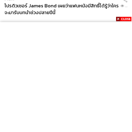
โปรดิวเซอร์ James Bond เผยว่าแฟนหนังมีสิทธิ์ได้รู้ว่าใคร
...
จะมารับบทนำช่วงปลายปีนี้
News
Wealth
Pop
Podcast
Video
Now
Opinion
Careers
Events
Privacy
About
Contact
Policy
FOR
ADVERTISING
MEMBERSHIP