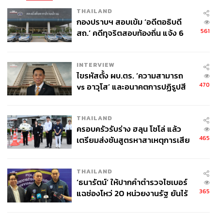
THAILAND
กองปราบฯ สอบเข้ม ‘อดีตอธิบดี
561
สถ.’ คดีทุจริตสอบท้องถิ่น แจ้ง 6
ข้อหาหนัก จ่อชง ป.ป.ช. 12 ส.ค. นี้
INTERVIEW
ไขรหัสตั้ง ผบ.ตร. ‘ความสามารถ
470
vs อาวุโส’ และอนาคตการปฏิรูปสี
กากี กับ พล.ต.อ. เอก อังสนานนท์
THAILAND
ครอบครัวรับร่าง ฮลุน โซโล่ แล้ว
465
เตรียมส่งชันสูตรหาสาเหตุการเสีย
ชีวิต
THAILAND
‘ธนารัตน์’ ให้ปากคำตำรวจไซเบอร์
365
แฉช่องโหว่ 20 หน่วยงานรัฐ ยันไร้
นัยทางการเมือง