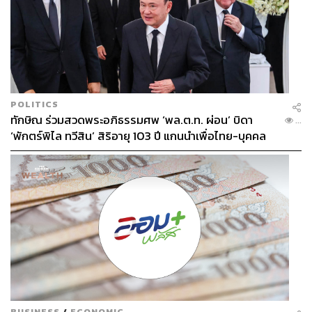
POLITICS
ทักษิณ ร่วมสวดพระอภิธรรมศพ ‘พล.ต.ท. ผ่อน’ บิดา
...
‘พักตร์พิไล ทวีสิน’ สิริอายุ 103 ปี แกนนำเพื่อไทย-บุคคล
หลากวงการร่วมอาลัย
BUSINESS
/
ECONOMIC