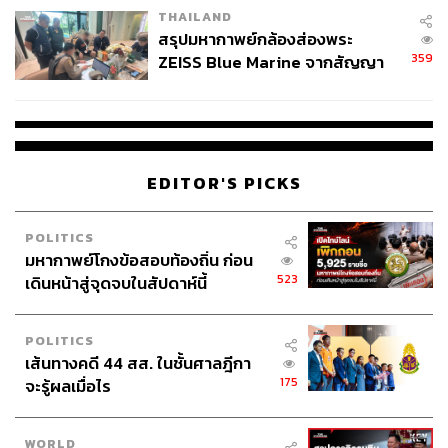
THAILAND
สรุปมหากาพย์กล้องส่องพระ
359
TAGS:
Estee Lauder
Lacoste
Lululemon
ZEISS Blue Marine จากสัญญา
Golden Goose
สนามเทนนิส
ผลิต 8.3 ล้าน สู่ข้อพิพาท ‘มา
เวลล์ฯ’ ฟ้อง ‘โทน บางแค’ ผิดนัด
จ่ายหนี้-แอบระบุแบรนด์
EDITOR'S PICKS
POLITICS
มหากาพย์โกงข้อสอบท้องถิ่น ก่อน
167
523
เดินหน้าสู่จุดจบในสัปดาห์นี้
ABOUT THE AUTHOR
POLITICS
เส้นทางคดี 44 สส. ในชั้นศาลฎีกา
สมศักดิ์ จันทวิชชประภา
175
จะรู้ผลเมื่อไร
โปรดิวเซอร์ คอลัมนิสต์ และบรรณาธิการ ผู้
หลงใหลในความตื่นเต้นของกีฬาและความ
สงบของการอ่านหนังสือเงียบๆ
WORLD