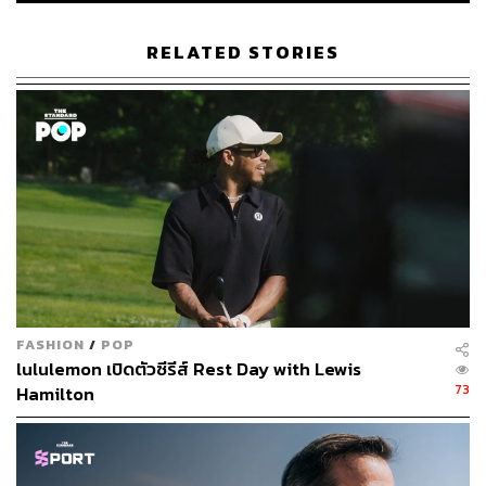
RELATED STORIES
FASHION
/
POP
lululemon เปิดตัวซีรีส์ Rest Day with Lewis
73
Hamilton