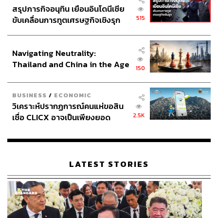
สรุปภารกิจอนุทิน เยือนอินโดนีเซีย
515
ขับเคลื่อนการทูตเศรษฐกิจเชิงรุก
ประกาศหุ้นส่วนยุทธศาสตร์ไทย –
อินโดนีเซีย
Navigating Neutrality:
Thailand and China in the Age
150
of a New Global Order
BUSINESS
/
ECONOMIC
วิเคราะห์ปรากฏการณ์คนแห่ขอสิน
2.5K
เชื่อ CLICX อาจเป็นเพียงยอด
ภูเขาน้ำแข็ง ของปัญหาหนี้ครัว
เรือนไทยที่ถูกซุกไว้
LATEST STORIES