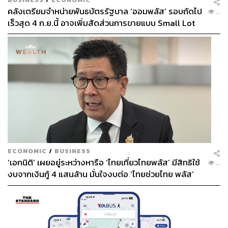
คลังเตรียมจำหน่ายพันธบัตรรัฐบาล ‘ออมพลัส’ รอบถัดไป
...
เร็วสุด 4 ก.ย.นี้ อาจเพิ่มสัดส่วนการขายแบบ Small Lot
First มากขึ้น
ECONOMIC
/
BUSINESS
‘เอกนิติ’ เผยอยู่ระหว่างหารือ ‘ไทยเที่ยวไทยพลัส’ มีสิทธิใช้
...
งบจากเงินกู้ 4 แสนล้าน มั่นใจงบต่อ ‘ไทยช่วยไทย พลัส’
เฟส 2 มีเพียงพอ