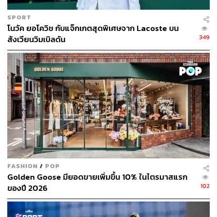
SPORT
โนวัค ยอโควิช กับแจ็กเกตสุดพิเศษจาก Lacoste บน
349
สังเวียนวิมเบิลดัน
FASHION
/
POP
Golden Goose มียอดขายเพิ่มขึ้น 10% ในไตรมาสแรก
102
ของปี 2026