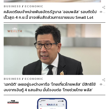
BUSINESS
/
ECONOMIC
คลังเตรียมจำหน่ายพันธบัตรรัฐบาล ‘ออมพลัส’ รอบถัดไป
...
เร็วสุด 4 ก.ย.นี้ อาจเพิ่มสัดส่วนการขายแบบ Small Lot
First มากขึ้น
BUSINESS
/
ECONOMIC
‘เอกนิติ’ เผยอยู่ระหว่างหารือ ‘ไทยเที่ยวไทยพลัส’ มีสิทธิใช้
...
งบจากเงินกู้ 4 แสนล้าน มั่นใจงบต่อ ‘ไทยช่วยไทย พลัส’
เฟส 2 มีเพียงพอ