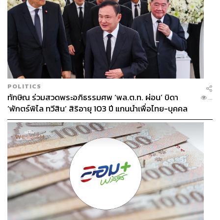
POLITICS
ทักษิณ ร่วมสวดพระอภิธรรมศพ ‘พล.ต.ท. ผ่อน’ บิดา
...
‘พักตร์พิไล ทวีสิน’ สิริอายุ 103 ปี แกนนำเพื่อไทย-บุคคล
หลากวงการร่วมอาลัย