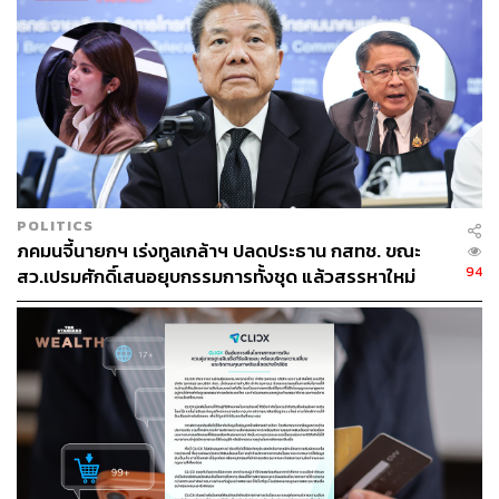
ช่องทางติดตาม
THE STANDARD WEALTH
Twitter:
twitter.com/standard_wealth
Instagram:
instagram.com/thestandardwealth
Official Line:
https://lin.ee/xfPbXUP
สามารถติดตาม THE STANDARD WEALTH
POLITICS
ภคมนจี้นายกฯ เร่งทูลเกล้าฯ ปลดประธาน กสทช. ขณะ
ผ่านแอปพลิเคชันต่างๆ ที่คุณสะดวกหรือใช้งานอยู่แล้วได้เลย
94
สว.เปรมศักดิ์เสนอยุบกรรมการทั้งชุด แล้วสรรหาใหม่
TAGS:
ธนาคารแห่งประเทศไทย
ธนาคาร
สมาคมธนาคารไทย
บัตรเครดิต
การชดเชยความเสียหาย
ธุรกรรมทางการเงิน
ข้อมูลส่วนบุคคล
บัตรเดบิต