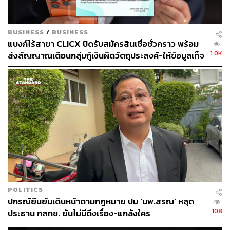
BUSINESS
/
BUSINESS
แบงก์ไร้สาขา CLICX ปิดรับสมัครสินเชื่อชั่วคราว พร้อม
1.0K
ส่งสัญญาณเตือนกลุ่มกู้เงินผิดวัตถุประสงค์-ให้ข้อมูลเท็จ
เตรียมดำเนินคดีเด็ดขาด
108
ABOUT THE AUTHOR
THE STANDARD WEALTH
สำนักข่าวเศรษฐกิจ ธุรกิจ และการลงทุน โดย
ทีมข่าว THE STANDARD
POLITICS
ปกรณ์ยืนยันเดินหน้าตามกฎหมาย ปม ‘นพ.สรณ’ หลุด
108
ประธาน กสทช. ยันไม่มีดึงเรื่อง-แกล้งใคร