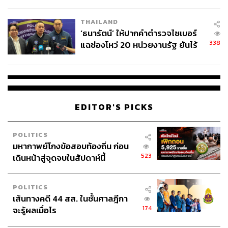
ผลิต 8.3 ล้าน สู่ข้อพิพาท ‘มา
เวลล์ฯ’ ฟ้อง ‘โทน บางแค’ ผิดนัด
THAILAND
จ่ายหนี้-แอบระบุแบรนด์
‘ธนารัตน์’ ให้ปากคำตำรวจไซเบอร์
338
แฉช่องโหว่ 20 หน่วยงานรัฐ ยันไร้
นัยทางการเมือง
EDITOR'S PICKS
POLITICS
มหากาพย์โกงข้อสอบท้องถิ่น ก่อน
523
เดินหน้าสู่จุดจบในสัปดาห์นี้
POLITICS
เส้นทางคดี 44 สส. ในชั้นศาลฎีกา
174
จะรู้ผลเมื่อไร