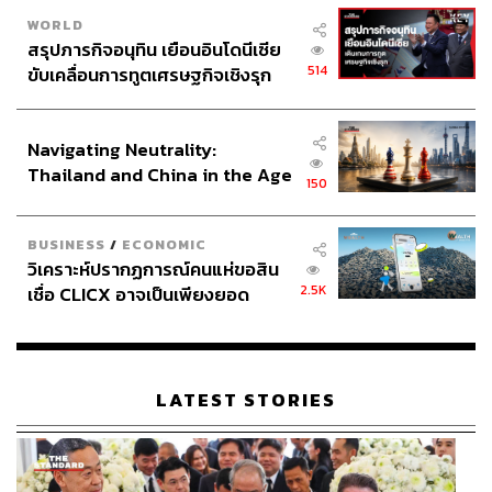
WORLD
สรุปภารกิจอนุทิน เยือนอินโดนีเซีย
514
ขับเคลื่อนการทูตเศรษฐกิจเชิงรุก
ประกาศหุ้นส่วนยุทธศาสตร์ไทย –
อินโดนีเซีย
Navigating Neutrality:
Thailand and China in the Age
150
of a New Global Order
BUSINESS
/
ECONOMIC
วิเคราะห์ปรากฏการณ์คนแห่ขอสิน
2.5K
เชื่อ CLICX อาจเป็นเพียงยอด
ภูเขาน้ำแข็ง ของปัญหาหนี้ครัว
เรือนไทยที่ถูกซุกไว้
LATEST STORIES