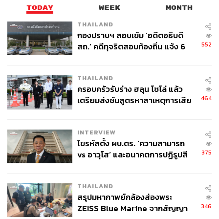
TODAY
WEEK
MONTH
THAILAND
กองปราบฯ สอบเข้ม ‘อดีตอธิบดี
552
สถ.’ คดีทุจริตสอบท้องถิ่น แจ้ง 6
ข้อหาหนัก จ่อชง ป.ป.ช. 12 ส.ค. นี้
THAILAND
ครอบครัวรับร่าง ฮลุน โซโล่ แล้ว
464
เตรียมส่งชันสูตรหาสาเหตุการเสีย
ชีวิต
INTERVIEW
ไขรหัสตั้ง ผบ.ตร. ‘ความสามารถ
375
vs อาวุโส’ และอนาคตการปฏิรูปสี
กากี กับ พล.ต.อ. เอก อังสนานนท์
THAILAND
สรุปมหากาพย์กล้องส่องพระ
346
ZEISS Blue Marine จากสัญญา