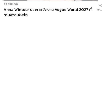
FASHION
Anna Wintour ประกาศจัดงาน Vogue World 2027 ที่
...
ซานฟรานซิสโก
News
Wealth
Pop
Podcast
Video
Now
Opinion
Careers
Events
Privacy
About
Contact
Policy
FOR
ADVERTISING
MEMBERSHIP