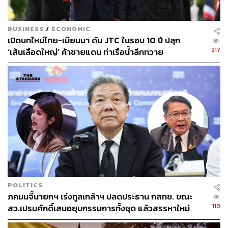
BUSINESS
/
ECONOMIC
เปิดบทใหม่ไทย-เมียนมา ดัน JTC ในรอบ 10 ปี ปลุก
217
TAGS:
ชญาวดี ชัยอนันต์
Supply Shock
เศรษฐกิจไทย
‘เส้นเลือดใหญ่’ ค้าชายแดน ท่าเรือน้ำลึกทวาย
อุปสงค์
GDP
ราคาพลังงาน
ธนาคารแห่งประเทศไทย
ค่าเงินบาท
Middle East
ดอกเบี้ยนโยบาย
เชื้อไวรัสโคโรนา
COVID-19
214
POLITICS
ภคมนจี้นายกฯ เร่งทูลเกล้าฯ ปลดประธาน กสทช. ขณะ
110
สว.เปรมศักดิ์เสนอยุบกรรมการทั้งชุด แล้วสรรหาใหม่
ABOUT THE AUTHOR