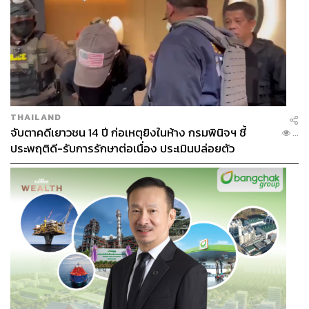
THAILAND
จับตาคดีเยาวชน 14 ปี ก่อเหตุยิงในห้าง กรมพินิจฯ ชี้
...
ประพฤติดี-รับการรักษาต่อเนื่อง ประเมินปล่อยตัว