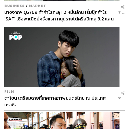
BUSINESS
/
MARKET
บางจากฯ Q2/69 ทำกำไรทะลุ 1.2 หมื่นล้าน เริ่มบุ๊กกำไร
...
‘SAF’ เชิงพาณิชย์ครั้งแรก หนุนรายได้ครึ่งปีทะลุ 3.2 แสน
ล้าน
FILM
ตาโขน เตรียมฉายที่เทศกาลภาพยนตร์ไทย ณ ประเทศ
...
บราซิล