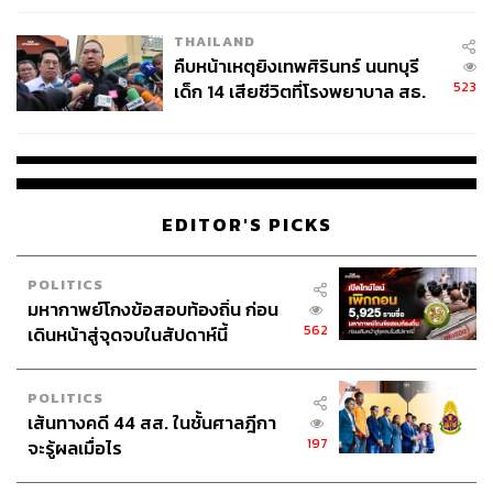
THAILAND
คืบหน้าเหตุยิงเทพศิรินทร์ นนทบุรี
523
เด็ก 14 เสียชีวิตที่โรงพยาบาล สธ.
ยืนยันครูเสียชีวิต 5 ราย เจ็บ 22
ราย
EDITOR'S PICKS
POLITICS
มหากาพย์โกงข้อสอบท้องถิ่น ก่อน
562
เดินหน้าสู่จุดจบในสัปดาห์นี้
POLITICS
เส้นทางคดี 44 สส. ในชั้นศาลฎีกา
197
จะรู้ผลเมื่อไร