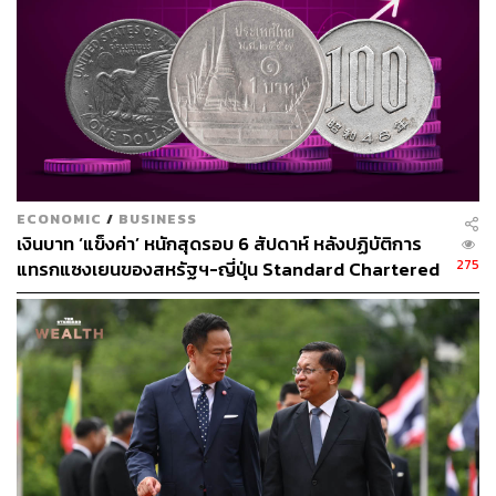
ไปต่อไม่ได้
ชี้ Supply Shock แก้ด้วยดอกเบี้ยไม่ได้
ชญาวดีกล่าวถึงประเด็นดอกเบี้ยนโยบายว่า ดอกเบี้ยนโยบาย
มีหน้าที่ยึดเหนี่ยวคาดการณ์เงินเฟ้อ นอกจากนี้ โดยตามหลัก
ECONOMIC
/
BUSINESS
การตามตำราระบุว่า ถ้าเศรษฐกิจเผชิญกับภาวะช็อกด้าน
เงินบาท ‘แข็งค่า’ หนักสุดรอบ 6 สัปดาห์ หลังปฏิบัติการ
อุปทาน (Supply Shock) ธนาคารกลางสามารถมองข้ามได้
275
แทรกแซงเยนของสหรัฐฯ-ญี่ปุ่น Standard Chartered
(Look Through) เนื่องจากการปรับดอกเบี้ยนโยบายไม่ได้
เปิดเป้าสิ้นปีนี้จ่อแข็งต่อแตะ 32.50 บาทต่อดอลลาร์
สามารถแก้ปัญหาด้านอุปทานได้ แต่ถ้าปัญหานั้นส่งผ่านไปถึง
อุปสงค์ (Demand) หรือการใช้จ่ายก็ค่อยเป็นหน้าที่ของ
ดอกเบี้ยนโยบาย
สามารถติดตาม THE STANDARD WEALTH
ผ่านแอปพลิเคชันต่างๆ ที่คุณสะดวกหรือใช้งานอยู่แล้วได้เลย