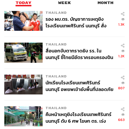
TODAY
WEEK
MONTH
THAILAND
รอง ผบ.ตร. บัญชาการเหตุยิง
1.3K
โรงเรียนเทพศิรินทร์ นนทบุรี สั่ง
ค้นหา 2 รอบยืนยันไร้คนติดค้าง พบ
ศพปู่-ย่าที่บ้านพักผู้ก่อเหตุ
THAILAND
สื่อนอกจับตากราดยิง รร. ใน
1.2K
นนทบุรี ชี้ไทยมีอัตราครอบครองปืน
สูงในระดับต้นของภูมิภาค
THAILAND
นักเรียนโรงเรียนเทพศิรินทร์
807
นนทบุรี อพยพเข้ายังพื้นที่ปลอดภัย
ชั่วคราว หลังเหตุใช้อาวุธปืนภายใน
โรงเรียนคลี่คลาย
THAILAND
คืบหน้าเหตุยิงโรงเรียนเทพศิรินทร์
663
นนทบุรี ดับ 6 ศพ โฆษก ตร. เร่ง
สอบปมขโมยปืนปู่ก่อเหตุ