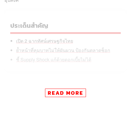
ประเด็นสำคัญ
เปิด 2 ฉากทัศน์เศรษฐกิจไทย
ย้ำหน้าที่คุมบาทไม่ให้ผันผวน ป้องกันตลาดช็อก
ชี้ Supply Shock แก้ด้วยดอกเบี้ยไม่ได้
วันนี้ (20 มีนาคม)
ชญาวดี ชัยอนันต์
ผู้ช่วยผู้ว่าการสาย
READ MORE
องค์กรสัมพันธ์ และโฆษกธนาคารแห่งประเทศไทย (ธปท.)
เปิดเผยว่า ธปท. เตรียมปรับประมาณการเศรษฐกิจ (GDP)
ใหม่ในเมษายน เนื่องจากประมาณการ GDP ปัจจุบันที่
ธปท.ประกาศไปก่อนหน้านี้เกิดขึ้นก่อนที่ความขัดแย้งใน
ตะวันออกกลางจะปะทุขึ้น พร้อมยอมรับว่า จากสถานการณ์
ที่เกิดขึ้นน่าจะมีความเสี่ยงขาลง (Downside Risk) กว่าที่เคย