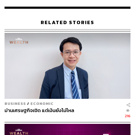
กรณีฐาน (Base Case) สถานการณ์อาจจบลงในครึ่งปีแรก
แต่ผลกระทบจากราคาพลังงานน่าจะลากยาว และกิจกรรม
ทางเศรษฐกิจอาจต้องใช้เวลาฟื้นตัวสักระยะ ขณะที่ราคา
RELATED STORIES
พลังงานเฉลี่ยอาจอยู่ในระดับราว 100 ดอลลาร์ต่อบาร์เรล
สำหรับกรณีที่ดี (Better Case) สถานการณ์ความขัดแย้งอาจ
จบลงภายในช่วงครึ่งปีแรกเช่นกัน แต่ผลกระทบจากราคา
พลังงานจะไม่ยืดเยื้อเท่า Base Case โดยราคาพลังงานเฉลี่ย
อาจอยู่ที่ระดับประมาณ 80 ดอลลาร์ต่อบาร์เรล
ย้ำหน้าที่คุมบาทไม่ให้ผันผวน ป้องกันตลาดช็อก
BUSINESS
/
ECONOMIC
ชญาวดียืนยันว่า ธปท.มีหน้าที่ดูแลเสถียรภาพของค่าเงินบาท
ม่านเศรษฐกิจเปิด แต่เงินยังไม่ไหล
ทั้งขาอ่อนค่า และขาแข็งค่า ไม่ให้การเคลื่อนไหวผันผวนเกิน
216
ไปจนผู้ประกอบการไม่สามารถตั้งราคาได้ นอกจากนี้ยังต้อง
ดูแลให้ตลาดการเงินยังคงทำงาน (Function) ต่อไปได้ตาม
ปกติ เพื่อป้องกันไม่ให้ตลาดเกิดภาวะช็อกหรือหยุดชะงักจน