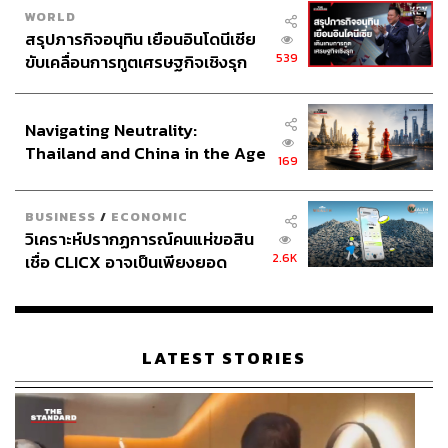
WORLD
สรุปภารกิจอนุทิน เยือนอินโดนีเซีย
539
ขับเคลื่อนการทูตเศรษฐกิจเชิงรุก
ประกาศหุ้นส่วนยุทธศาสตร์ไทย –
อินโดนีเซีย
Navigating Neutrality:
Thailand and China in the Age
169
of a New Global Order
BUSINESS
/
ECONOMIC
วิเคราะห์ปรากฏการณ์คนแห่ขอสิน
2.6K
เชื่อ CLICX อาจเป็นเพียงยอด
ภูเขาน้ำแข็ง ของปัญหาหนี้ครัว
เรือนไทยที่ถูกซุกไว้
LATEST STORIES