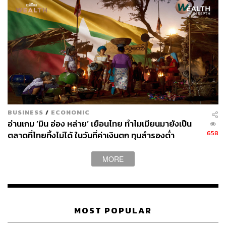
วาราดา ทองจำนงค์
Content Creator สำนักข่าว THE
STANDARD WEALTH
BUSINESS
/
ECONOMIC
อ่านเกม ‘มิน อ่อง หล่าย’ เยือนไทย ทำไมเมียนมายังเป็น
658
ตลาดที่ไทยทิ้งไม่ได้ ในวันที่ค่าเงินตก ทุนสำรองต่ำ
MORE
MOST POPULAR