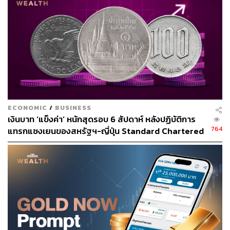
เพราะว่าบาทแข็งค่าจึงพยายามหาวิธีว่าจะทำอย่างไรไม่ให้
บาทแข็งค่า แต่เชื่อว่าการเก็บภาษีทองนั้น จะทำให้วอลุ่มหาย
ไป และคงจะไม่ใช่ธุรกิจบนโต๊ะแต่จะกลายเป็นสีเทาขึ้นมา
จากที่ทุกคนโชว์บนโต๊ะและเชื่อว่ามาตรการนี้ไม่ใช่การ
แก้ไขปัญหาการแข็งค่าของเงินบาทด้วย
อย่างไรก็ตาม กระแสการลดบทบาทของดอลลาร์สหรัฐฯ ใน
ระบบเศรษฐกิจการเงินโลก (De-Dollarization) มาอย่าง
แน่นอน และบาทอย่างไรก็ต้องแข็ง และเราไม่ได้แข็งคนเดียว
ECONOMIC
/
BUSINESS
ในภูมิภาคก็แข็งค่าด้วย มันเป็นเทรนด์ที่เลี่ยงไม่ได้ ไม่ได้เป็น
เงินบาท ‘แข็งค่า’ หนักสุดรอบ 6 สัปดาห์ หลังปฏิบัติการ
เพราะทองคำ”
764
แทรกแซงเยนของสหรัฐฯ-ญี่ปุ่น Standard Chartered
เปิดเป้าสิ้นปีนี้จ่อแข็งต่อแตะ 32.50 บาทต่อดอลลาร์
ฐิภากล่าวอีกว่า วันนี้ ธปท. อยากให้ผู้ประกอบการซื้อขาย
ทองเป็นการเทรดทองคำออนไลน์โดยใช้บัญชี e-FCD หรือ
เป็นดอลลาร์ให้มากขึ้น ซึ่งทางผู้ประกอบการระบุว่า หากจะ
ให้ดำเนินการดังกล่าวนั้นอยากให้หารือกับธนาคารพาณิชย์
ด้วย เนื่องจากปัจจุบันมีการเรียกเก็บค่าคอมมิชชันในระดับสูง
ซึ่งไม่ใช่มาตรฐานของโลก ซึ่งของเมืองไทยนั้นคิดเป็น
เปอร์เซ็นต์