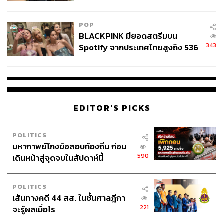
ไทยพลัส’ เฟส 2 รอประเมินความ
เหมาะสม
POP
BLACKPINK มียอดสตรีมบน
343
Spotify จากประเทศไทยสูงถึง 536
ล้านครั้ง ตลอด 10 ปีที่ผ่านมา
EDITOR'S PICKS
POLITICS
มหากาพย์โกงข้อสอบท้องถิ่น ก่อน
590
เดินหน้าสู่จุดจบในสัปดาห์นี้
POLITICS
เส้นทางคดี 44 สส. ในชั้นศาลฎีกา
221
จะรู้ผลเมื่อไร