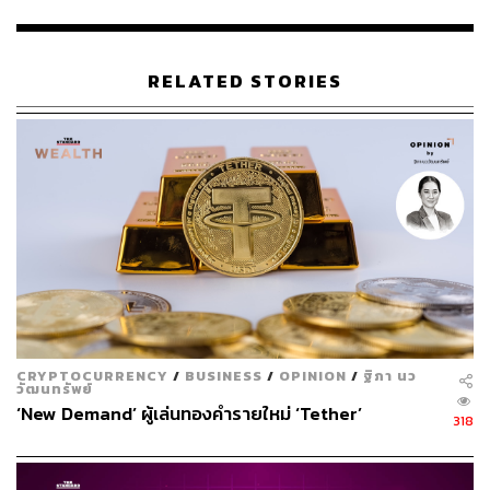
หากดำเนินการจริง ไทยจะเหมือนการถอยหลังเข้าคลอง
อย่างแน่นอน และจะทำให้ตลาดทองคำมีวอลุ่มลดลง รวมถึง
อาจทำให้เกิดธุรกิจสีเทาเกิดขึ้นด้วย
RELATED STORIES
“ในอดีตไทยเคยมีการเก็บภาษีนำเข้าทองคำ และพบว่า การ
ซื้อขายทองคำจะอยู่ใต้โต๊ะ และทางสมาคมทองคำเห็น
ปัญหานี้ โดยพบว่า มีการลักลอบนำทองคำเข้ามา และการ
ซื้อขายไม่ได้มีการรีพอร์ตด้วย ดังนั้น สิ่งที่สมาคมค้าทองคำ
ดำเนินการคือ การยกเว้นภาษี และทำงานร่วมกับสรรพากร
สำนักงานป้องกันและปราบปรามการฟอกเงิน (สำนักงาน
ปปง.) ในช่วงที่ผ่านมา และรณรงค์ให้ผู้ประกอบการทำ
รายงานยอดซื้อขายขึ้นมาให้อยู่บนโต๊ะ เพื่อให้การทำงานมี
ความโปร่งใส ดังนั้นหากมีการเก็บภาษีตรงนี้ขึ้นมา จะทำให้
มูลค่าตลาดลดลงไป และจากที่เป็นฮับใหญ่ของทองคำจะ
CRYPTOCURRENCY
/
BUSINESS
/
OPINION
/
ฐิภา นว
วัฒนทรัพย์
เป็นการทุบตลาดพังด้วย” ฐิภา กล่าว
‘New Demand’ ผู้เล่นทองคำรายใหม่ ‘Tether’
318
พร้อมกล่าวเพิ่มเติมว่า “ในวันนี้มีการคุยในประเด็นภาษี
ทองคำเช่นเดียวกัน โดย ธปท. ระบุว่า กำลังหารือกันอยู่