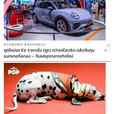
ECONOMIC
/
BUSINESS
ยุคใหม่รถ EV ราคาเริ่ม (ถูก) กว่ารถไฮบริด หลังต้นทุน
...
แบตเตอรี่ลดลง – จีนแห่บุกตลาดเกิดใหม่