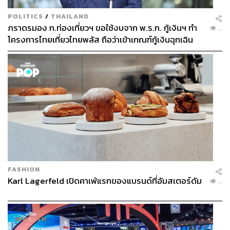
POLITICS
/
THAILAND
ภราดรมอง ก.ท่องเที่ยวฯ ขอใช้งบจาก พ.ร.ก. กู้เงินฯ ทำ
...
โครงการไทยเที่ยวไทยพลัส ถือว่าเข้าเกณฑ์กู้เงินฉุกเฉิน
FASHION
Karl Lagerfeld เปิดคาเฟ่แรกของแบรนด์ที่อัมสเตอร์ดัม
...