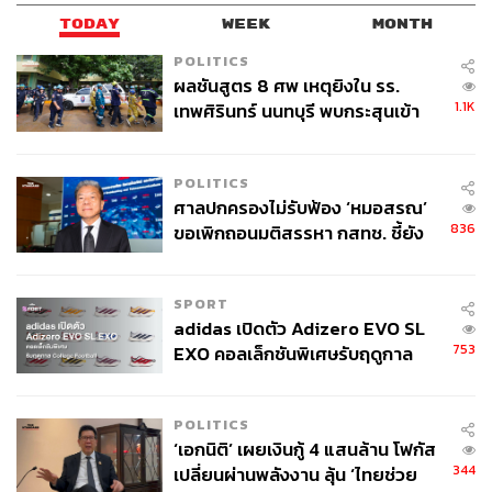
TODAY
WEEK
MONTH
POLITICS
ผลชันสูตร 8 ศพ เหตุยิงใน รร.
1.1K
เทพศิรินทร์ นนทบุรี พบกระสุนเข้า
จุดสำคัญ ‘ศีรษะ-หน้าอก’ ครูถูกยิง
4 นัด จากระยะไกล
POLITICS
ศาลปกครองไม่รับฟ้อง ‘หมอสรณ’
836
ขอเพิกถอนมติสรรหา กสทช. ชี้ยัง
ไม่ใช่ผู้เดือดร้อนเสียหาย
SPORT
adidas เปิดตัว Adizero EVO SL
753
EXO คอลเล็กชันพิเศษรับฤดูกาล
College Football
POLITICS
‘เอกนิติ’ เผยเงินกู้ 4 แสนล้าน โฟกัส
344
เปลี่ยนผ่านพลังงาน ลุ้น ‘ไทยช่วย