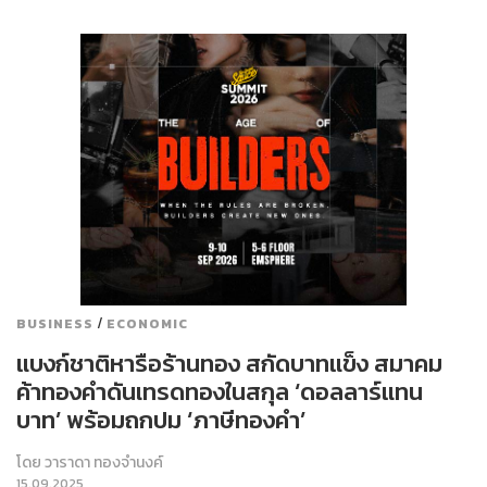
/
BUSINESS
ECONOMIC
แบงก์ชาติหารือร้านทอง สกัดบาทแข็ง สมาคม
ค้าทองคำดันเทรดทองในสกุล ‘ดอลลาร์แทน
บาท’ พร้อมถกปม ‘ภาษีทองคำ’
โดย
วาราดา ทองจำนงค์
15.09.2025