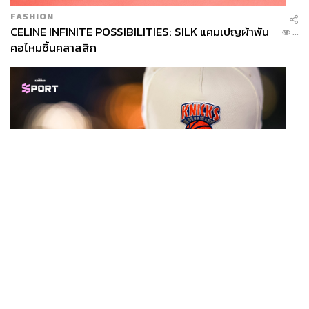
FASHION
CELINE INFINITE POSSIBILITIES: SILK แคมเปญผ้าพัน
...
คอไหมชิ้นคลาสสิก
SPORT
หมวกนิวยอร์ก นิกส์ ขึ้นแท่นเครื่องแต่งกายที่ฮอตที่สุดใน
...
โลก หลังคว้าแชมป์ NBA