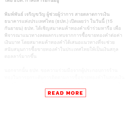
พิมพ์พันธ์ เจริญขวัญ ผู้ช่วยผู้ว่าการ สายตลาดการเงิน
ธนาคารแห่งประเทศไทย (ธปท.) เปิดเผยว่า ในวันนี้ (15
กันยายน) ธปท. ได้เชิญสมาคมค้าทองคำเข้าร่วมหารือ เพื่อ
พิจารณาแนวทางลดผลกระทบจากการซื้อขายทองคำต่อค่า
เงินบาท โดยสมาคมค้าทองคำได้เสนอแนวทางที่จะช่วย
สนับสนุนการซื้อขายทองคำในประเทศไทยให้เป็นเงินสกุล
ดอลลาร์มากขึ้น
นอกจากนั้น ธปท. ขอความร่วมมือจากผู้ประกอบการร้าน
ทองในการยกระดับการติดตามการซื้อขายทองคำในสกุลเงิน
บาท โดยเฉพาะพฤติกรรมของนักลงทุนที่อาจส่งผลต่อค่าเงิน
รวมทั้งระมัดระวังมิให้ธุรกรรมที่เกิดขึ้นไปที่เกี่ยวข้องกับ
READ MORE
การกระทำที่ผิดกฎหมาย
ทั้งนี้ ธปท. ได้รับฟังความเห็นและขอให้สมาคมค้าทองคำ
และผู้ประกอบการร้านทองคำจัดทำข้อเสนอแนวทางช่วยลด
ผลกระทบต่อค่าเงินเพิ่มเติม เพื่อประกอบการพิจารณาดำเนิน