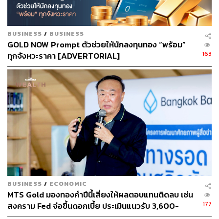
สามารถติดตาม THE STANDARD WEALTH
BUSINESS
/
BUSINESS
ผ่านแอปพลิเคชันต่างๆ ที่คุณสะดวกหรือใช้งานอยู่แล้วได้เลย
GOLD NOW Prompt ตัวช่วยให้นักลงทุนทอง “พร้อม”
163
ทุกจังหวะราคา [ADVERTORIAL]
TAGS:
เงินบาทแข็งค่า
ร้านทอง
สมาคมค้าทองคำ
ทองคำ
BUSINESS
/
ECONOMIC
MTS Gold มองทองคำปีนี้เสี่ยงให้ผลตอบแทนติดลบ เซ่น
767
177
สงคราม Fed จ่อขึ้นดอกเบี้ย ประเมินแนวรับ 3,600-
3,800 ดอลลาร์ต่อออนซ์