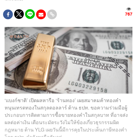
767
‘แบงก์ชาติ’ เปิดผลหารือ ‘ร้านทอง’ เผยสมาคมค้าทองคำ
หนุนเทรดทองในสกุลดอลลาร์ ด้าน ธปท. ขอความร่วมมือผู้
ประกอบการติดตามการซื้อขายทองคำในสกุลบาท ที่อาจส่ง
ผลต่อค่าเงิน เตือนระมัดระวังไม่ให้ข้องเกี่ยวธุรกรรมผิด
กฎหมาย ด้าน YLG เผยวันนี้มีการคุยในประเด็นภาษีทองคำ
โดย ธปท. กำลังหารือกันอยู่