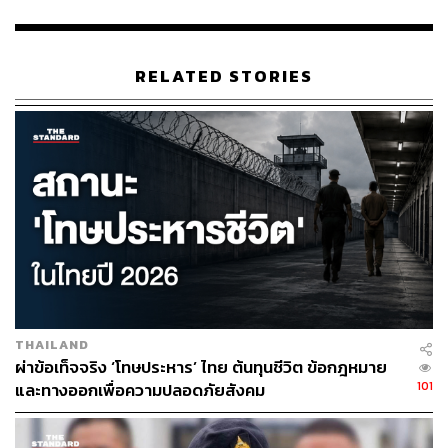
พักโทษไปแล้วอาจกลับมารับโทษเหมือนเดิมได้ สำหรับเรื่อง
การรายงานตัวเมื่อถูกคุมประพฤติ บุญทรงก็ต้องมีการ
รายงานตัว แต่รายละเอียดตนเองไม่ทราบ ขอให้กรม
RELATED STORIES
ราชทัณฑ์ทำข่าวแจกสื่อมวลชนชี้แจงแทน
อย่างไรก็ตาม สำหรับการเขียนทูลเกล้าฯ ขอพระราชทาน
อภัยโทษเฉพาะรายระหว่างการพักโทษจะทำได้หรือไม่นั้น
พ.ต.อ. ทวี กล่าวว่า เรื่องนี้เป็นเรื่องเฉพาะของการเขียน ใคร
จะเขียนอภัยโทษก็ได้ แต่ว่าอำนาจไม่ได้อยู่ที่กระทรวง
ยุติธรรม ยกตัวอย่างกรณีของบุญทรงที่มีโทษเยอะ แต่ได้รับ
การอภัยโทษมา 4 ครั้ง อีกทั้งการอภัยโทษไม่ใช่กฎหมาย
ราชทัณฑ์
ส่วนกรณีที่ก่อนหน้านี้ปรากฏภาพบุญทรงไปร่วมงานศพนั้น
THAILAND
พ.ต.อ. ทวี ระบุว่า ไม่มั่นใจเพราะยังไม่ได้เห็น แต่ในกรณีของ
ผ่าข้อเท็จจริง ‘โทษประหาร’ ไทย ต้นทุนชีวิต ข้อกฎหมาย
นักโทษเด็ดขาด หากพ่อแม่เสียชีวิตก็สามารถลาไปงานศพได้
101
และทางออกเพื่อความปลอดภัยสังคม
ตามกฎหมาย รวมถึงกรณีที่บุญทรงกลับไปอยู่บ้านที่จังหวัด
เชียงใหม่หลังได้รับการพักการลงโทษนั้น พ.ต.อ. ทวี กล่าวว่า