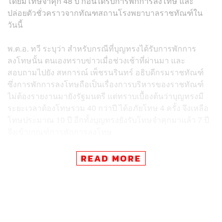
โดยมีโทษจำคุก 48 ปี ก่อนได้รับการพักการลงโทษ และ
ปล่อยตัวชั่วคราวจากทัณฑสถานโรงพยาบาลราชทัณฑ์ใน
วันนี้
พ.ต.อ. ทวี ระบุว่า สำหรับกรณีที่บุญทรงได้รับการพักการ
ลงโทษนั้น ตนเองทราบข่าวเมื่อช่วงเช้าที่ผ่านมา และ
สอบถามไปยัง สหการณ์ เพ็ชรนรินทร์ อธิบดีกรมราชทัณฑ์
ซึ่งการพักการลงโทษถือเป็นเรื่องการบริหารของราชทัณฑ์
ไม่ต้องรายงานมายังรัฐมนตรี แต่ทราบเบื้องต้นว่าบุญทรงมี
ระยะเวลาต้องโทษรวม 40 กว่าปี ได้อภัยโทษ 4 ครั้ง จึงเหลือ
โทษประมาณ 10 ปี อีกทั้งบุญทรงยังรับโทษจำคุกมาแล้ว 7 ปี
จึงเข้าเกณฑ์การพักการลงโทษ
ทั้งนี้ การพักการลงโทษในทางกฎหมายยังถือเป็นโทษอยู่ แต่
READ MORE
ได้รับการพักโทษที่มีเงื่อนไข อีกทั้งในการพักโทษไม่ใช่
อำนาจของใครคนใดคนหนึ่ง เพราะในกฎหมายระบุว่าเป็น
อำนาจของคณะอนุกรรมการพิจารณาการพักการลงโทษ
ประกอบด้วยบุคคลหลายฝ่าย เช่น ผู้พิพากษา เจ้าหน้าที่
ตำรวจ แพทย์ อัยการ บุคคลที่เกี่ยวข้อง รวมประมาณ 20 ราย