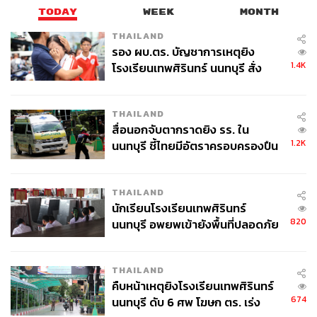
TODAY
WEEK
MONTH
THAILAND
รอง ผบ.ตร. บัญชาการเหตุยิง
1.4K
โรงเรียนเทพศิรินทร์ นนทบุรี สั่ง
ค้นหา 2 รอบยืนยันไร้คนติดค้าง พบ
ศพปู่-ย่าที่บ้านพักผู้ก่อเหตุ
THAILAND
สื่อนอกจับตากราดยิง รร. ใน
1.2K
นนทบุรี ชี้ไทยมีอัตราครอบครองปืน
สูงในระดับต้นของภูมิภาค
THAILAND
นักเรียนโรงเรียนเทพศิรินทร์
820
นนทบุรี อพยพเข้ายังพื้นที่ปลอดภัย
ชั่วคราว หลังเหตุใช้อาวุธปืนภายใน
โรงเรียนคลี่คลาย
THAILAND
คืบหน้าเหตุยิงโรงเรียนเทพศิรินทร์
674
นนทบุรี ดับ 6 ศพ โฆษก ตร. เร่ง