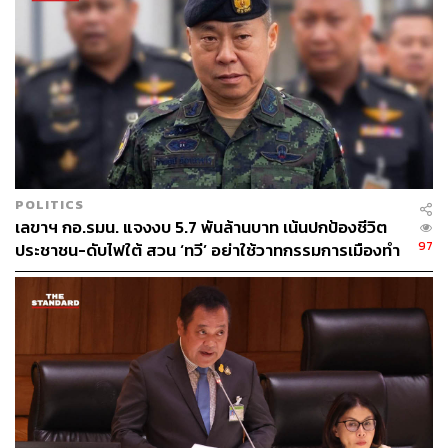
ผู้พักโทษจะไปอยู่ที่ไหนอย่างไรก็ต้องเป็นไปตามเงื่อนไขการ
พักโทษ เช่น สถานที่นั้นต้องมีผู้ปกครอง ผู้ดูแล และที่สำคัญ
คืออยู่ในการดูแลของกรมคุมประพฤติ
TAGS:
ยิ่งลักษณ์ ชินวัตร
จำนำข้าว
บุญทรง เตริยาภิรมย์
ทวี สอดส่อง
กำไลอิเล็กทรอนิกส์ (กำไล EM)
การพักโทษ
POLITICS
เลขาฯ กอ.รมน. แจงงบ 5.7 พันล้านบาท เน้นปกป้องชีวิต
97
ประชาชน-ดับไฟใต้ สวน ‘ทวี’ อย่าใช้วาทกรรมการเมืองทำ
คนทำงานเสียกำลังใจ
103
ABOUT THE AUTHOR
THE STANDARD TEAM
กองบรรณาธิการ THE STANDARD