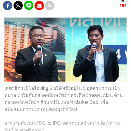
184
เลขาธิการบีโอไอเชิญ 5 บริษัทซึ่งอยู่ใน 3 อุตสาหกรรมเป้า
หมาย หารือกับตลาดหลักทรัพย์ฯ หวังดึงเข้าจดทะเบียน ด้าน
ตลาดหลักทรัพย์ฯ ศึกษาปรับเกณฑ์ Market Cap. เพื่อ
สนับสนุนการระดมทุนของธุรกิจใหม่
จากงานสัมมนา “BOI to IPO: ตลาดทุนสร้างการเติบโต” ใน
วันนี้ (4 พฤศจิกายน)