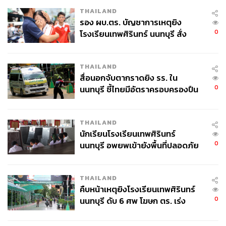
THAILAND
รอง ผบ.ตร. บัญชาการเหตุยิง
0
โรงเรียนเทพศิรินทร์ นนทบุรี สั่ง
ค้นหา 2 รอบยืนยันไร้คนติดค้าง พบ
ศพปู่-ย่าที่บ้านพักผู้ก่อเหตุ
THAILAND
สื่อนอกจับตากราดยิง รร. ใน
0
นนทบุรี ชี้ไทยมีอัตราครอบครองปืน
สูงในระดับต้นของภูมิภาค
THAILAND
นักเรียนโรงเรียนเทพศิรินทร์
0
นนทบุรี อพยพเข้ายังพื้นที่ปลอดภัย
ชั่วคราว หลังเหตุใช้อาวุธปืนภายใน
โรงเรียนคลี่คลาย
THAILAND
คืบหน้าเหตุยิงโรงเรียนเทพศิรินทร์
0
นนทบุรี ดับ 6 ศพ โฆษก ตร. เร่ง
สอบปมขโมยปืนปู่ก่อเหตุ