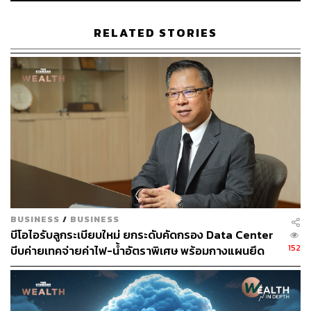
ธุรกิจใหม่” อัสสเดชกล่าว
RELATED STORIES
สามารถติดตาม THE STANDARD WEALTH
ผ่านแอปพลิเคชันต่างๆ ที่คุณสะดวกหรือใช้งานอยู่แล้วได้เลย
TAGS:
Market Capitalization
อัสสเดช คงสิริ
ระดมทุน
ตลาดหุ้นไทย
นฤตม์ เทอดสถีรศักดิ์
BUSINESS
/
BUSINESS
บีโอไอรับลูกระเบียบใหม่ ยกระดับคัดกรอง Data Center
152
บีบค่ายเทคจ่ายค่าไฟ-น้ำอัตราพิเศษ พร้อมกางแผนยึด
ประโยชน์ประเทศเป็นหลัก
184