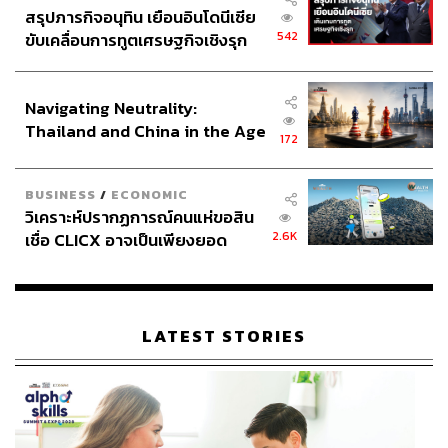
สรุปภารกิจอนุทิน เยือนอินโดนีเซีย
542
ขับเคลื่อนการทูตเศรษฐกิจเชิงรุก
ประกาศหุ้นส่วนยุทธศาสตร์ไทย –
อินโดนีเซีย
Navigating Neutrality:
Thailand and China in the Age
172
of a New Global Order
BUSINESS
/
ECONOMIC
วิเคราะห์ปรากฏการณ์คนแห่ขอสิน
2.6K
เชื่อ CLICX อาจเป็นเพียงยอด
ภูเขาน้ำแข็ง ของปัญหาหนี้ครัว
เรือนไทยที่ถูกซุกไว้
LATEST STORIES