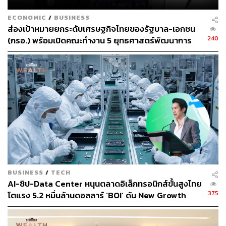
ECONOMIC
/
BUSINESS
ส่องเป้าหมายยกระดับเศรษฐกิจไทยของรัฐบาล-เอกชน
240
(กรอ.) พร้อมเปิดคณะทำงาน 5 ยุทธศาสตร์พัฒนาการ
ลงทุนใหม่
BUSINESS
/
TECH
AI-ชิป-Data Center หนุนตลาดอิเล็กทรอนิกส์ขั้นสูงไทย
375
โตแรง 5.2 หมื่นล้านดอลลาร์ ‘BOI’ ดัน New Growth
Engine