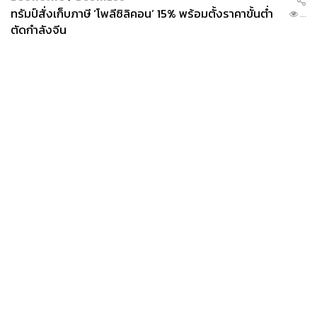
ทรัมป์สั่งเก็บภาษี ‘โพลีซิลิคอน’ 15% พร้อมตั้งราคาขั้นต่ำ
...
ตัดกำลังจีน
News
Wealth
Pop
Podcast
Video
Now
Opinion
Careers
Events
Privacy
About
Contact
Policy
FOR
ADVERTISING
MEMBERSHIP