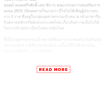
นฤตม์ เทอดสถีรศักดิ์ เลขาธิการ คณะกรรมการส่งเสริมการ
ลงทุน (BOI) เปิดเผยภายในงานว่า บีโอไอได้เชิญผู้ประกอบ
การ 5 ราย ซึ่งอยู่ในกลุ่มอุตสาหกรรมเป้าหมาย เข้ามาหารือ
กับตลาดหลักทรัพย์แห่งประเทศไทย เกี่ยวกับความเป็นไปได้
ในการเข้าจดทะเบียนในตลาดหุ้นไทย
ทั้งนี้ 3 อุตสาหกรรมเป้าหมายที่ต้องการเร่งส่งเสริมในปัจจุบัน
ประกอบด้วย 1.อิเล็กทรอนิกส์และเครื่องใช้ไฟฟ้าอัจฉริยะ
2.ยานยนต์ไฟฟ้า และ 3.ดิจิทัล
นอกจากนี้ บีโอไอยังอยู่ระหว่างการออกมาตรการสนับสนุน
การสร้างบุคลากรทักษะสูงสำหรับอุตสาหกรรมใหม่ ในเบื้อง
READ MORE
ต้นมีเป้าหมาย 100,000 คน รวมทั้งมาตรการสนับสนุนผู้
ประกอบการไทยเพื่อเพิ่มขีดความสามารถในการแข่งขันใน
โลกยุคใหม่ โดยทั้งสองมาตรการนี้จะมีการประชุมเพื่อสรุป
รายละเอียดอีกครั้งในวันที่ 6 พฤศจิกายนนี้ ก่อนจะประกาศ
รายละเอียดอีกครั้ง