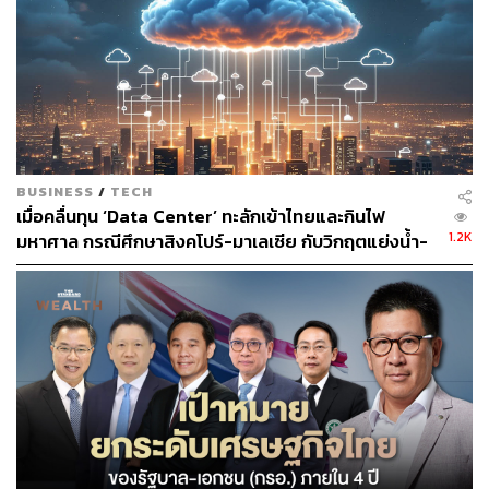
ABOUT THE AUTHOR
สกุลชัย เก่งอนันตานนท์
Content Creator สำนักข่าว THE
STANDARD WEALTH
BUSINESS
/
TECH
เมื่อคลื่นทุน ‘Data Center’ ทะลักเข้าไทยและกินไฟ
1.2K
มหาศาล กรณีศึกษาสิงคโปร์-มาเลเซีย กับวิกฤตแย่งน้ำ-
ไฟ