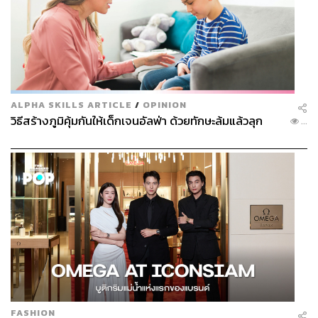
ALPHA SKILLS ARTICLE
/
OPINION
วิธีสร้างภูมิคุ้มกันให้เด็กเจนอัลฟ่า ด้วยทักษะล้มแล้วลุก
...
FASHION