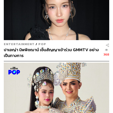
ENTERTAINMENT
/
POP
ความรู้สึกตอนฟังเดโมเพลงครั้งแรก
ปาเอญ่า นิพพิชฌาน์ เซ็นสัญญาเข้าร่วม GMMTV อย่าง
368
เป็นทางการ
แชมพู:
ตอนนั้นก็รู้สึกว่าเพลง
Kiss Me!
เป็นเพลงแนวใหม่ที่วง
ไม่เคยทำมาก่อน แล้วส่วนตัวก็ไม่ค่อยได้ฟังเพลงแนวนี้เท่าไร
ปกติจะฟังเพลงจาก 48 Group มากกว่า พอได้ฟังเพลงที่เป็น
สไตล์เกาหลีก็รู้สึกชอบเลย เพราะเป็นเพลงที่เรายังไม่เคยได้
สัมผัส พอหลังจากได้ฟังเดโมเพลงนี้ก็ทำให้รู้สึกตัวว่าเราจะ
ต้องไปเรียนรู้เพิ่มเติม เพื่อทำเพลงนี้ออกมาให้ดีที่สุด
ปาเอญ่า:
ตอนฟังครั้งแรกคือติดหูมาก ถึงจะได้ฟังครั้งเดียว
แต่ทำนองมันวนอยู่ในหัวทั้งวัน ตอนแรกเนื้อเพลงเดิมไม่ใช่