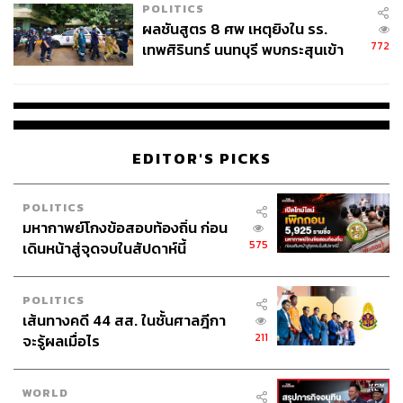
POLITICS
ผลชันสูตร 8 ศพ เหตุยิงใน รร.
772
เทพศิรินทร์ นนทบุรี พบกระสุนเข้า
จุดสำคัญ ‘ศีรษะ-หน้าอก’ ครูถูกยิง
4 นัด จากระยะไกล
EDITOR'S PICKS
POLITICS
มหากาพย์โกงข้อสอบท้องถิ่น ก่อน
พูดถึงความรู้สึกวันขึ้นโชว์ First Performance
575
เดินหน้าสู่จุดจบในสัปดาห์นี้
ไข่หวาน:
หนูรู้สึกตื่นเต้นมาก เพราะนี่คือครั้งแรกที่ได้เปิดตัว
POLITICS
เส้นทางคดี 44 สส. ในชั้นศาลฎีกา
ที่เซ็นทรัลเวิลด์ แล้วผู้คนก็มาดูกันเยอะมากๆ การเปิดตัวเพลง
211
จะรู้ผลเมื่อไร
ใหม่ครั้งนี้สำหรับหนูมันพิเศษตรงที่แฟนคลับจะได้รับชม MV
ก่อน ตอนที่เมมเบอร์อยู่ข้างหลังเวที ก็คอยลุ้นกันว่าแฟนคลับ
จะชอบ MV ของเราไหม ซึ่งก็ได้เห็นแล้วว่าเสียงตอบรับดี
WORLD