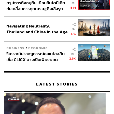
มากๆ
สรุปภารกิจอนุทิน เยือนอินโดนีเซีย
544
ขับเคลื่อนการทูตเศรษฐกิจเชิงรุก
แชมพู:
จะขอพูดถึง Performance ก่อนเลย ก็คือปกติหนูจะ
ประกาศหุ้นส่วนยุทธศาสตร์ไทย –
เป็นคนที่ไม่ค่อยมั่นใจ เพราะไม่เคยเต้นเพลงแนวนี้มาก่อน
อินโดนีเซีย
Navigating Neutrality:
แต่ก็เต็มที่เสมอ เวลาได้โอกาสไปอัดรายการอะไรก็จะคอยไป
Thailand and China in the Age
ย้อนดูว่าเราทำดีหรือยัง หรือยังต้องปรับตรงไหน
176
of a New Global Order
ส่วน Performance วันเปิดตัวรู้สึกว่าเป็นวันที่ชอบมากที่สุด มี
BUSINESS
/
ECONOMIC
ความสุขมากที่สุด ณ เวลานั้นเลย เพราะได้รับกำลังใจมาจาก
วิเคราะห์ปรากฏการณ์คนแห่ขอสิน
แฟนคลับด้วย ก็เลยทำให้การขึ้นแสดงครั้งนั้นเป็นไปด้วย
2.6K
เชื่อ CLICX อาจเป็นเพียงยอด
ความประทับใจมาก ก็มีความสุขมากที่ได้เต้นเพลงนี้ วันนั้นก็
ภูเขาน้ำแข็ง ของปัญหาหนี้ครัว
เป็นอีกหนึ่งความทรงจำที่ดีมากของหนูเลย
เรือนไทยที่ถูกซุกไว้
สตางค์:
หนูรู้สึกว่าวันนั้นทุกคนทำเต็มที่มากเลย ทุกคนมี
LATEST STORIES
ความตั้งใจกับโชว์นี้มากๆ ด้วยระยะเวลาที่เรามีแบบจำกัด
ด้วย แล้วยังมีการเปลี่ยนบล็อกกิ้ง กว่าทุกอย่างจะลงตัวก็ใช้
เวลารวม 2 วันสุดท้าย แต่ทุกคนก็มีความตั้งใจและทำอย่าง
เต็มที่มากๆ