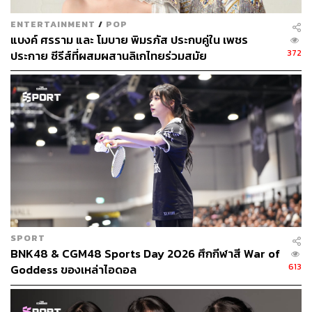
คำว่า
Kiss Me
มันจะเป็นคำที่เขาด้นสดขึ้นมาเอง
ENTERTAINMENT
/
POP
แบงค์ ศรราม และ โมบาย พิมรภัส ประกบคู่ใน เพชร
พิม:
เนื้อเพลงเดิมมันเป็นคำแบบสมัยก่อน แบบจิ๊กโก๋-จิ๊กกี๋
372
ประกาย ซีรีส์ที่ผสมผสานลิเกไทยร่วมสมัย
เปรียบเทียบผู้ชายกับผู้หญิง แล้วก็หยิบมาทำเนื้อเพลงให้มี
ความทันสมัยมากขึ้น ใช้ภาษาอังกฤษมากขึ้นในเพลงนี้ แล้ว
ก็ได้ประโยคหลักของเพลงนี้คือคำว่า Kiss Me
สัมผัสถึงกลิ่นอายความเป็นเพลงเกาหลีตั้งแต่แรกเลย
ไหม?
พั้นซ์:
คือหลังจากที่ฟังก็มีภาพของเพลงแบบ JYP ผุดขึ้นมา
เลย คือดนตรีขึ้นมาแค่ 2 วินาทีก็รู้ทันทีว่านี่คือเพลงในแบบ
ฉบับของ JYP แล้วก็มีการใส่ความสดใสในแบบของ BNK48
SPORT
และ CGM48 เข้าไปผสมด้วย
BNK48 & CGM48 Sports Day 2026 ศึกกีฬาสี War of
613
Goddess ของเหล่าไอดอล