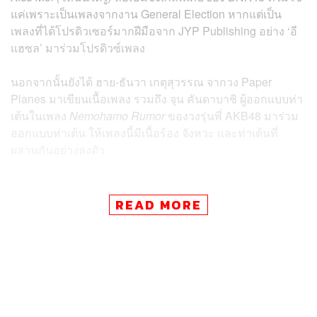
แค่เพราะเป็นเพลงจากงาน General Election หากแต่เป็น
เพลงที่ได้โปรดิวเซอร์มากฝีมือจาก JYP Publishing อย่าง ‘อี
แฮซล’ มาร่วมโปรดิวซ์เพลง
นอกจากนั้นยังได้ ฮาย-ธันวา เกตุสุวรรณ จากวง Paper
Planes มาเขียนเนื้อเพลง รวมถึง จุน คันดาบาชิ ผู้ออกแบบท่า
เต้นในเพลง
Nemohamo Rumor
ของวงรุ่นพี่ AKB48 มาร่วม
ออกแบบท่าเต้น ให้เพลงนี้มีเนื้อร้อง จังหวะ และท่าเต้นที่
ผสานกันอย่างลงตัว
และอีกเช่นเคย THE STANDARD POP ได้โอกาสเปิดบ้าน
ต้อนรับ 6 สาว ตัวแทนจากซิงเกิลที่ 16 อย่าง พิม-พรวารินทร์
READ MORE
วงศ์ตระกูลกิจ, ปาเอญ่า-นิพพิชฌาน์ พิพิธเดชา, พั้นซ์-วัชรี
ด่านผาสุกกุล, แชมพู-กชพร ลีละทีป, สตางค์-ตริษา ปรีชาตั้ง
กิจ และ ไข่หวาน-มานิตา จันทร์ฉาย ที่นอกจากจะแวะเวียน
มาฝากผลงานเพลงใหม่แล้ว พวกเธอยังได้เล่าเรื่องสนุกๆ จาก
การทำงานครั้งนี้ ไปจนถึงเปิดเผยความรู้สึกในหัวใจบางอย่าง
ที่เชื่อว่าหลายคนอาจจะยังไม่รู้มาก่อน