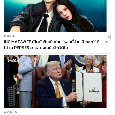
MUSIC
INC MATAWEE เปิดตัวซิงเกิลใหม่ ‘รอบที่ล้าน (Loop)’ ที่
...
ได้ เน PERSES มาแสดงในมิวสิกวิดีโอ
รู้สึกอย่างไรที่ได้มาเป็นส่วนหนึ่งของเพลง
Kiss Me!
ที่
ฉีกขนบจาก J-Pop สู่ K-Pop แบบเต็มตัว
พิม:
รู้สึกดีใจและเป็นเกียรติมากๆ ที่ได้รับแรงซัพพอร์ตจาก
WORLD