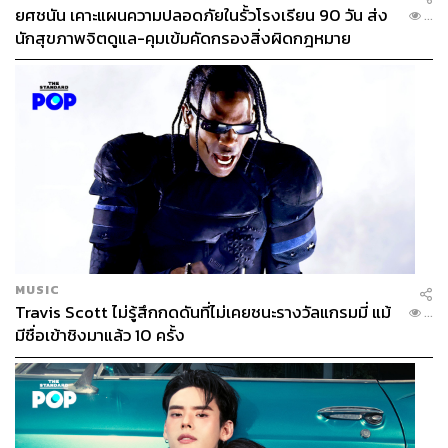
ยศชนัน เคาะแผนความปลอดภัยในรั้วโรงเรียน 90 วัน ส่ง
...
นิดหนึ่ง ตื่นเต้น มือก็เย็นไปหมด
นักสุขภาพจิตดูแล-คุมเข้มคัดกรองสิ่งผิดกฎหมาย
แต่พอได้ขึ้นเวทีจริงๆ ก็ลืมความกดดันไปหมดเลย แต่ไม่ลืม
ท่าเต้นนะคะ (หัวเราะ) เราก็วางความกดดันหรือความเครียด
ต่างๆ เอาไว้หลังเวที เพื่อทุ่มเวลาและออกมาทำให้เต็มที่ และ
สนุกไปกับโมเมนต์ของโชว์ในวันนั้น
ปาเอญ่า:
สำหรับหนูเวลาขึ้นเวทีจะไม่ตื่นเต้นมาก จะคิดแค่ว่า
เราต้องเอ็นจอยไปกับโชว์ที่หนูจะขึ้นไปทำ แต่ก็ยังมีความ
รู้สึกตกใจมากที่ได้เห็นแฟนคลับมาชมงานเปิดตัวของพวกเรา
เยอะมากๆ ด้วยความที่มันแทบจะเป็น New Era ของวงเรา
จริงๆ แล้ว อยากทำให้ทุกคนเห็นว่า ‘พวกเราทำถึง’
MUSIC
Travis Scott ไม่รู้สึกกดดันที่ไม่เคยชนะรางวัลแกรมมี่ แม้
...
แล้วก็อยากให้ทุกคนได้ใช้เวลานี้ในการมอง BNK48 ในภาพ
มีชื่อเข้าชิงมาแล้ว 10 ครั้ง
ที่แตกต่างกันออกไปจากเดิม แล้วก็ได้ขึ้นเวทีงานเปิดตัวที่
เซ็นทรัลเวิลด์อีกครั้ง เพราะหนูมาขึ้นครั้งแรกตอนเปิดตัว
เพลง
First Rabbit
ของรุ่น 3 ซึ่งเป็นสเตจเดบิวต์ ก็ทำให้รู้สึก
แฮปปี้มากๆ เหมือนได้กลับมาสู่จุดที่เราเคยเดบิวต์ไว้