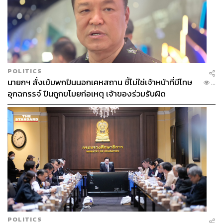
แล้วก็รู้สึกว่านี่คือ New Era ของ BNK48 แล้วมันเป็นเพลงที่มี
ความยากมากกว่าเพลงอื่นๆ ที่เราเคยมีมา ส่วนหนึ่งเป็น
เพราะท่าเต้นที่ จุน คันดาบาชิ เป็นคนคิดด้วย มันก็มีบางท่า
เต้นที่ให้ความรู้สึกเหมือนเพลง
Nemohamo Rumor
ที่เป็น
ตำนานของ AKB48 พอได้เขามาออกแบบท่าเต้นให้เรา มันก็
เลยรู้สึกว่าเราทุกคนต้องทำให้ถึงเท่าเขา ถึงจะกดดันบ้างแต่
POLITICS
ทุกคนก็ทำออกมาได้ดี โดยเฉพาะปาเอญ่าที่ใส่สุดมากๆ
นายกฯ สั่งเข้มพกปืนนอกเคหสถาน ชี้ไม่ใช่เจ้าหน้าที่มีโทษ
...
อุกฉกรรจ์ ปืนถูกขโมยก่อเหตุ เจ้าของร่วมรับผิด
พั้นซ์:
สำหรับหนูตื่นเต้นมากๆ ด้วยความที่เป็นครั้งแรกที่ได้
ออกงานเปิดตัวที่เซ็นทรัลเวิลด์ ภาพที่เห็นคือคนมาดูพวกเรา
เยอะมาก ก็รู้สึกดีใจที่วันนั้นมีคนมาให้กำลังใจพวกเราเยอะ
ถึงความรู้สึกลึกๆ จะเต็มไปด้วยความตื่นเต้น แต่พวกเราก็ทำ
อย่างเต็มที่ ให้สมกับที่แฟนคลับส่งพวกเราให้เป็นส่วนหนึ่ง
ของเพลงนี้ และให้พวกเรามายืนอยู่ตรงนี้
พิม
: ความรู้สึกของหนูวันนั้นมันเต็มไปด้วยความกดดันและ
เครียดมาก เพราะคิดว่าทุกคนน่าจะคาดหวังกับเราเยอะด้วย
เพราะด้วยความที่หนูเองก็เป็นเซ็นเตอร์ด้วย แถมเป็น
POLITICS
เซ็นเตอร์ที่มาจากงาน General Election อีก ก็ค่อนข้างเครียด