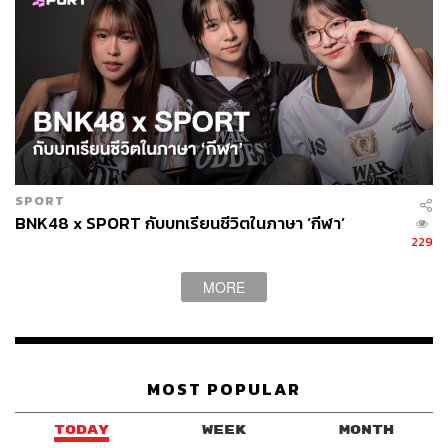
SPORT
BNK48 x SPORT กับบทเรียนชีวิตในภาษา ‘กีฬา’
229
พูดถึงมิวสิกวิดีโอเพลงนี้เป็นอย่างไรบ้าง?
MORE
พิม:
มิวสิกวิดีโอเพลง
Kiss Me!
จะเน้นภาพวิชวลเป็นส่วน
ใหญ่ แต่ก็ยังใส่รายละเอียดเล็กๆ น้อยๆ ที่ยังคงความเป็นไทย
และความเป็น BNK48-CGM48 ไปในมิวสิกวิดีโอด้วย มีมุม
MOST POPULAR
กล้องใหม่ๆ หรือที่เราเห็นได้บ่อยตามมิวสิกวิดีโอเพลง K-Pop
ที่ใส่ CG มาแบบจัดเต็ม
TODAY
WEEK
MONTH