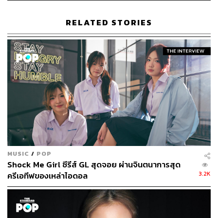
บ้าง?
RELATED STORIES
พิม:
สำหรับเพลง
Kiss Me! (ให้ฉันได้รู้)
เป็นซิงเกิลที่ได้ทำร่วม
กับ JYP Publishing แล้วก็มีพี่ฮาย-ธันวา เกตุสุวรรณ จากวง
Paper Planes มาช่วยแปลเนื้อเพลงภาษาไทย จุน คันดาบาชิ
ผู้ออกแบบท่าเต้นในเพลง
Nemohamo Rumor
ของวงรุ่นพี่
AKB48 มาช่วยออกแบบท่าเต้นให้เพลงนี้ด้วยค่ะ
ส่วนเนื้อเพลงจะเป็นฟีลแบบว่า เขาก็ชอบเราและเราก็ชอบ
เขา แต่เราอยากให้เขาได้บอกชอบเราก่อน กล้าที่จะบอกชอบ
กับเรา ช่วยบอกก่อนได้ไหม อะไรประมาณนี้
MUSIC
/
POP
Shock Me Girl ซีรีส์ GL สุดจอย ผ่านจินตนาการสุด
3.2K
ครีเอทีฟของเหล่าไอดอล