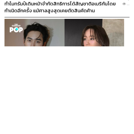
แฟนคลับทุกคน ให้เราได้มาเป็นส่วนหนึ่งของเพลงนี้ คือไม่ใช่
ทำไมทรัมป์เดินหน้าจำกัดสิทธิการได้สัญชาติอเมริกันโดย
...
แค่หนู แต่ว่าเป็นทุกคนที่ทุ่มเทและตั้งใจกับการสร้างเพลงนี้
กำเนิดอีกครั้ง แม้ศาลสูงสุดเคยตัดสินคัดค้าน
เราก็อยากจะทำให้เพลงนี้เป็นเพลงที่แมสและดัง และคาดหวัง
ว่าจะเป็นเพลงที่ทำให้ BNK48 กลับมาดังอีกครั้งหนึ่ง ในฐานะ
เซ็นเตอร์หนูก็อยากให้ทุกคนเอ็นดูเพลงนี้ รักเพลงนี้ ฝากเพลง
นี้ไว้กับทุกคนด้วยนะคะ
แชมพู:
ส่วนมากแฟนคลับของเราหลายคนก็จะฟังแต่ในรูป
แบบของ J-Pop หรือชอบแบบญี่ปุ่น หนูก็อยากจะขอบคุณทุก
คนที่เปิดใจ ขอบคุณที่เปิดใจให้กับเพลงใหม่ สไตล์ใหม่ ก็
อยากถือโอกาสนี้ฝาก BNK48-CGM48 ไว้กับทุกคนด้วย
เพราะต่อจากนี้เราก็น่าจะทำอะไรใหม่ๆ เพิ่มมากขึ้นใน
ENTERTAINMENT
อนาคตแน่นอน
เก้า นพเก้า และ พาย รินรดา เตรียมร่วมงานกันใน ‘รสกาล
...
Enchanted Taste In Time’