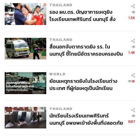
THAILAND
ปาเอญ่า:
ชุดที่เราใส่กันในเพลงนี้จะมีอยู่ทั้งหมด 3 ชุด 3 คอน
รอง ผบ.ตร. บัญชาการเหตุยิง
เซปต์
1.5K
โรงเรียนเทพศิรินทร์ นนทบุรี สั่ง
ชุดแรกจะเป็นชุดคอนเซปต์ของญี่ปุ่นก็คือชุดเซ็มบัตสึ
ค้นหา 2 รอบยืนยันไร้คนติดค้าง พบ
ชุดที่สองจะเป็นของเกาหลีก็คือชุดสีชมพู เพราะว่าเรา
ศพปู่-ย่าที่บ้านพักผู้ก่อเหตุ
THAILAND
ได้โปรดิวเซอร์เพลงนี้มาจากเกาหลี
สื่อนอกจับตากราดยิง รร. ใน
ชุดที่สามก็จะเป็นชุดไทย จะเป็นชุดแนวมวยไทย ถ้า
1.4K
นนทบุรี ชี้ไทยมีอัตราครอบครองปืน
สังเกตดีๆ มันจะมีป้ายตรงกางเกงกับชายเสื้อที่เขียนว่า
สูงในระดับต้นของภูมิภาค
BNK48 เป็นฟอนต์ภาษาไทย
WORLD
ย้อนเหตุกราดยิงในโรงเรียนต่าง
ความต่างของมิวสิกวิดีโอเพลงนี้มันจะต่างจากที่ BNK48-
1K
ประเทศ ที่ผู้ก่อเหตุเป็นนักเรียน
CGM48 เคยทำ ที่ปกติจะเน้นเล่าเรื่องราวแบบมีสตอรี หรือมี
ความน่ารักๆ หรืออยู่ในโรงเรียนที่แสดงออกถึงความสดใส
แต่สำหรับเพลง
Kiss Me!
มิวสิกวิดีโอเพลงนี้ก็จะเน้นความวิ
THAILAND
ชวลแบบเต็มที่เลย
นักเรียนโรงเรียนเทพศิรินทร์
887
นนทบุรี อพยพเข้ายังพื้นที่ปลอดภัย
ชั่วคราว หลังเหตุใช้อาวุธปืนภายใน
โรงเรียนคลี่คลาย