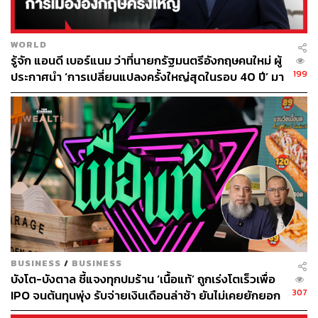
WORLD
รู้จัก แอนดี เบอร์แนม ว่าที่นายกรัฐมนตรีอังกฤษคนใหม่ ผู้
199
ประกาศนำ ‘การเปลี่ยนแปลงครั้งใหญ่สุดในรอบ 40 ปี’ มา
สู่การเมืองอังกฤษ
BUSINESS
/
BUSINESS
บังโต-บังตาล ชี้แจงทุกปมร้าน ‘เนื้อแท้’ ถูกเร่งโตเร็วเพื่อ
307
IPO จนต้นทุนพุ่ง รับจ่ายเงินเดือนล่าช้า ยันไม่เคยยักยอก
เงินประกันสังคม