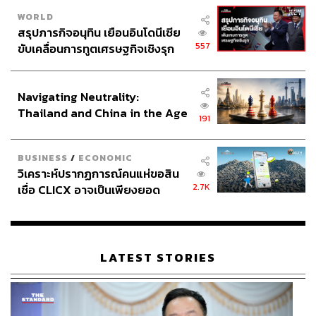
WORLD
สรุปภารกิจอนุทิน เยือนอินโดนีเซีย
557
ขับเคลื่อนการทูตเศรษฐกิจเชิงรุก
ประกาศหุ้นส่วนยุทธศาสตร์ไทย –
อินโดนีเซีย
Navigating Neutrality:
Thailand and China in the Age
191
of a New Global Order
BUSINESS
/
ECONOMIC
วิเคราะห์ปรากฏการณ์คนแห่ขอสิน
2.7K
เชื่อ CLICX อาจเป็นเพียงยอด
ภูเขาน้ำแข็ง ของปัญหาหนี้ครัว
เรือนไทยที่ถูกซุกไว้
LATEST STORIES