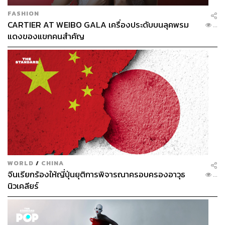
FASHION
CARTIER AT WEIBO GALA เครื่องประดับบนลุคพรม
...
แดงของแขกคนสำคัญ
WORLD
/
CHINA
จีนเรียกร้องให้ญี่ปุ่นยุติการพิจารณาครอบครองอาวุธ
...
นิวเคลียร์