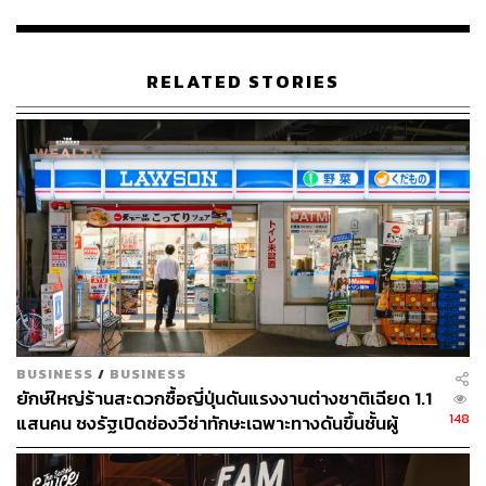
ทั้งนี้ ให้เจ้าของกิจการ สถานประกอบการทุกแห่ง ยังคงต้อง
ดำเนินการตามมาตรการป้องกันควบคุมโรค เพื่อยับยั้งการ
แพร่ระบาดของโรคอย่างเคร่งครัดต่อไป
RELATED STORIES
พิสูจน์อักษร: วรรษมล สิงหโกมล
อ้างอิง:
https://www.facebook.com/114517608647869/posts/
3584796678286594/
TAGS:
สระว่ายน้ำ
ร้านสะดวกซื้อ
ห้องสมุด
ร้านอาหาร
เชื้อไวรัสโคโรนา
COVID-19
โควิด-19
มาตรการคลายล็อก
สนามกีฬา
หอศิลป์
BUSINESS
/
BUSINESS
ยักษ์ใหญ่ร้านสะดวกซื้อญี่ปุ่นดันแรงงานต่างชาติเฉียด 1.1
148
แสนคน ชงรัฐเปิดช่องวีซ่าทักษะเฉพาะทางดันขึ้นชั้นผู้
จัดการ