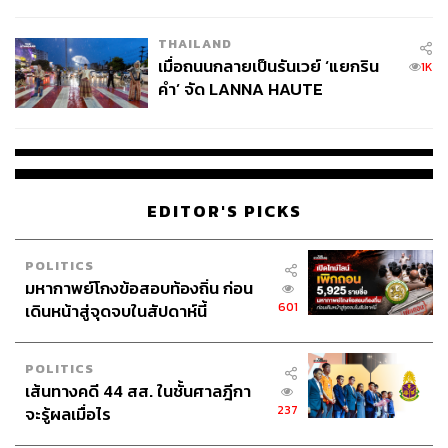
College Football
THAILAND
เมื่อถนนกลายเป็นรันเวย์ ‘แยกริน
1K
คำ’ จัด LANNA HAUTE
COUTURE กลางสายฝน
EDITOR'S PICKS
POLITICS
มหากาพย์โกงข้อสอบท้องถิ่น ก่อน
601
เดินหน้าสู่จุดจบในสัปดาห์นี้
POLITICS
เส้นทางคดี 44 สส. ในชั้นศาลฎีกา
237
จะรู้ผลเมื่อไร