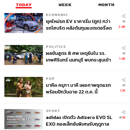
TODAY
WEEK
MONTH
ECONOMIC
ยุคใหม่รถ EV ราคาเริ่ม (ถูก) กว่า
2.4K
รถไฮบริด หลังต้นทุนแบตเตอรี่ลด
ลง - จีนแห่บุกตลาดเกิดใหม่
POLITICS
ผลชันสูตร 8 ศพ เหตุยิงใน รร.
1.4K
เทพศิรินทร์ นนทบุรี พบกระสุนเข้า
จุดสำคัญ ‘ศีรษะ-หน้าอก’ ครูถูกยิง
4 นัด จากระยะไกล
POP
นาคี๓ ครุฑา นาคี เผยภาพชุดแรก
1.1K
พร้อมปักวันฉาย 22 ต.ค. นี้
SPORT
adidas เปิดตัว Adizero EVO SL
1K
EXO คอลเล็กชันพิเศษรับฤดูกาล