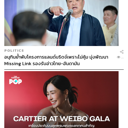
POLITICS
อนุทินย้ำพับโครงการแลนด์บริดจ์เพราะไม่คุ้ม มุ่งพัฒนา
...
Missing Link รองรับอ่าวไทย-อันดามัน