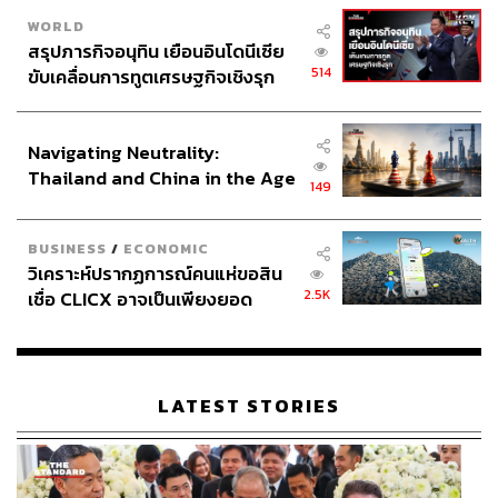
WORLD
สรุปภารกิจอนุทิน เยือนอินโดนีเซีย
514
ขับเคลื่อนการทูตเศรษฐกิจเชิงรุก
ประกาศหุ้นส่วนยุทธศาสตร์ไทย –
อินโดนีเซีย
Navigating Neutrality:
Thailand and China in the Age
149
of a New Global Order
BUSINESS
/
ECONOMIC
วิเคราะห์ปรากฏการณ์คนแห่ขอสิน
2.5K
เชื่อ CLICX อาจเป็นเพียงยอด
ภูเขาน้ำแข็ง ของปัญหาหนี้ครัว
เรือนไทยที่ถูกซุกไว้
LATEST STORIES