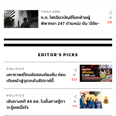
ข้อหาหนัก จ่อชง ป.ป.ช. 12 ส.ค. นี้
THAILAND
ก.ต. ไฟเขียวบัญชีโยกย้ายผู้
531
พิพากษา 247 ตำแหน่ง ดัน ‘มีชัย-
สรรพวิทย์’ คุมศาลอาญา-แพ่ง ‘วิธู
ร’ นั่งประธานศาลอุทธรณ์
EDITOR'S PICKS
POLITICS
มหากาพย์โกงข้อสอบท้องถิ่น ก่อน
523
เดินหน้าสู่จุดจบในสัปดาห์นี้
POLITICS
เส้นทางคดี 44 สส. ในชั้นศาลฎีกา
172
จะรู้ผลเมื่อไร