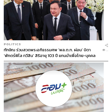
POLITICS
ทักษิณ ร่วมสวดพระอภิธรรมศพ ‘พล.ต.ท. ผ่อน’ บิดา
...
‘พักตร์พิไล ทวีสิน’ สิริอายุ 103 ปี แกนนำเพื่อไทย-บุคคล
หลากวงการร่วมอาลัย