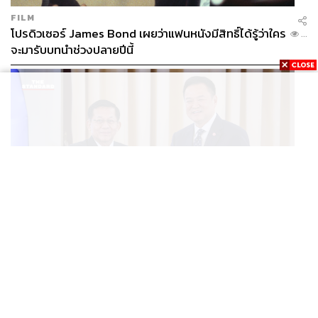
FILM
โปรดิวเซอร์ James Bond เผยว่าแฟนหนังมีสิทธิ์ได้รู้ว่าใคร
...
จะมารับบทนำช่วงปลายปีนี้
WORLD
อนุทิน-มินอ่องหล่าย ออกแถลงการณ์ร่วม หนุนความร่วม
...
มือรอบด้าน ยกระดับปราบอาชญากรรมข้ามชาติ แก้ปัญหา
หมอกควัน-มลพิษทางน้ำ