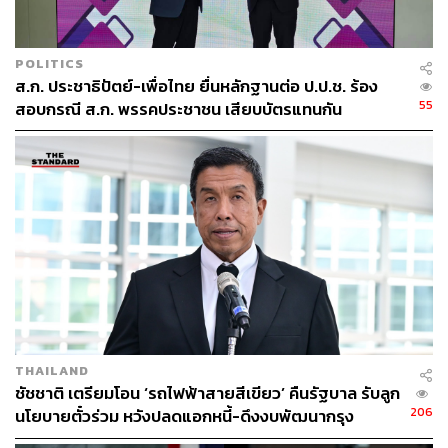
POLITICS
ส.ก. ประชาธิปัตย์-เพื่อไทย ยื่นหลักฐานต่อ ป.ป.ช. ร้อง
55
สอบกรณี ส.ก. พรรคประชาชน เสียบบัตรแทนกัน
THAILAND
ชัชชาติ เตรียมโอน ‘รถไฟฟ้าสายสีเขียว’ คืนรัฐบาล รับลูก
206
นโยบายตั๋วร่วม หวังปลดแอกหนี้-ดึงงบพัฒนากรุง