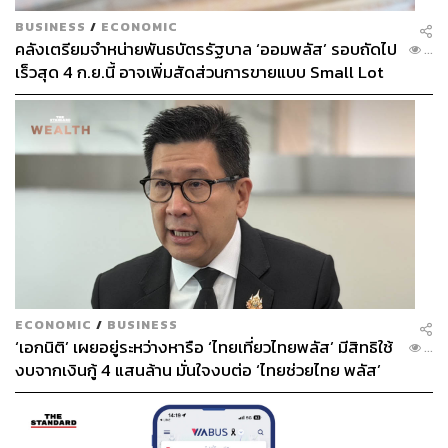
BUSINESS
/
ECONOMIC
คลังเตรียมจำหน่ายพันธบัตรรัฐบาล ‘ออมพลัส’ รอบถัดไป
...
เร็วสุด 4 ก.ย.นี้ อาจเพิ่มสัดส่วนการขายแบบ Small Lot
First มากขึ้น
ECONOMIC
/
BUSINESS
‘เอกนิติ’ เผยอยู่ระหว่างหารือ ‘ไทยเที่ยวไทยพลัส’ มีสิทธิใช้
...
งบจากเงินกู้ 4 แสนล้าน มั่นใจงบต่อ ‘ไทยช่วยไทย พลัส’
เฟส 2 มีเพียงพอ