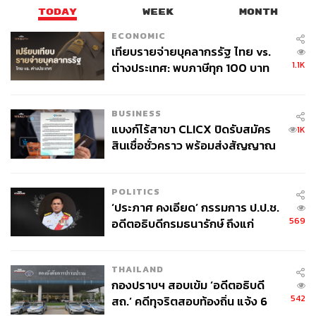
TODAY
WEEK
MONTH
ECONOMIC
เทียบรายจ่ายบุคลากรรัฐ ไทย vs.
1.1K
ต่างประเทศ: พบภาษีทุก 100 บาท
ของคนไทยใช้ไปกับข้าราชการเฉียด
40 บาท
BUSINESS
แบงก์ไร้สาขา CLICX ปิดรับสมัคร
1K
สินเชื่อชั่วคราว พร้อมส่งสัญญาณ
เตือนกลุ่มกู้เงินผิดวัตถุประสงค์-ให้
ข้อมูลเท็จ เตรียมดำเนินคดีเด็ดขาด
POLITICS
‘ประภาศ คงเอียด’ กรรมการ ป.ป.ช.
569
อดีตอธิบดีกรมธนารักษ์ ถึงแก่
อนิจกรรม
THAILAND
กองปราบฯ สอบเข้ม ‘อดีตอธิบดี
542
สถ.’ คดีทุจริตสอบท้องถิ่น แจ้ง 6