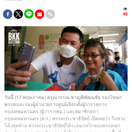
40
วันนี้ (17 พฤษภาคม) ดรุณวรรณ ชาญพิพัฒนชัย รองโฆษก
พรรคและรองผู้อำนวยการศูนย์เลือกตั้งผู้ว่าราชการ
กรุงเทพมหานคร (ผู้ว่าฯ กทม.) และสมาชิกสภา
กรุงเทพมหานคร (ส.ก.) พรรคประชาธิปัตย์ เปิดเผยว่า ในช่วง
โค้งสุดท้าย พรรคประชาธิปัตย์ได้ระดมกลไกของพรรคทุก