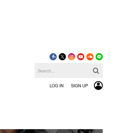
LOG IN
SIGN UP