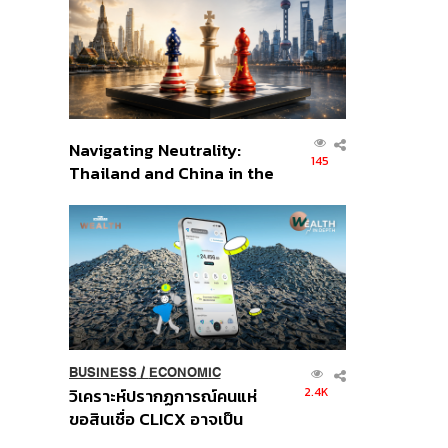
อินโดนีเซีย
Navigating Neutrality:
145
Thailand and China in the
Age of a New Global
Order
BUSINESS
/
ECONOMIC
2.4K
วิเคราะห์ปรากฏการณ์คนแห่
ขอสินเชื่อ CLICX อาจเป็น
เพียงยอดภูเขาน้ำแข็ง ของ