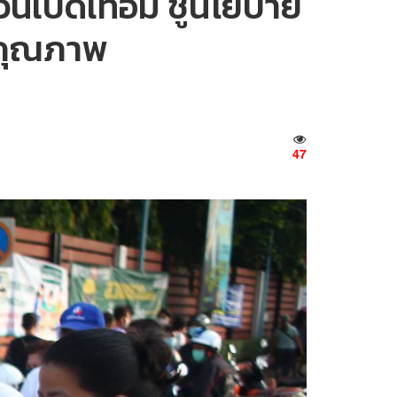
บวันเปิดเทอม ชูนโยบาย
มีคุณภาพ
47