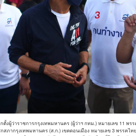
เลือกตั้งผู้ว่าราชการกรุงเทพมหานคร (ผู้ว่าฯ กทม.) หมายเลข 11 พรร
มาชิกสภากรุงเทพมหานคร (ส.ก.) เขตดอนเมือง หมายเลข 3 พรรคไท