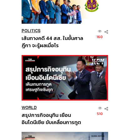
POLITICS
160
เส้นทางคดี 44 สส. ในชั้นศาล
ฎีกา จะรู้ผลเมื่อไร
WORLD
510
สรุปภารกิจอนุทิน เยือน
อินโดนีเซีย ขับเคลื่อนการทูต
เศรษฐกิจเชิงรุก ประกาศหุ้น
ส่วนยุทธศาสตร์ไทย –