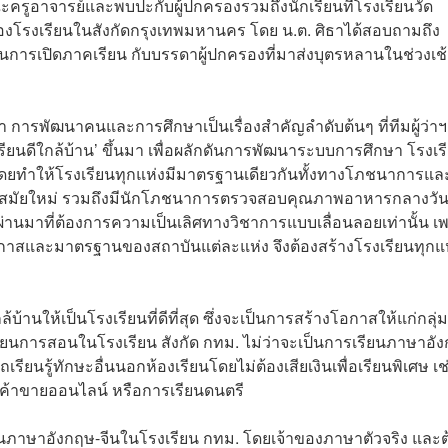
ณะครูอาจารย์และพบปะกับผู้ปกครองรวมถึงนักเรียนที่โรงเรียนวัด
กของโรงเรียนในสังกัดกรุงเทพมหานคร โดย น.ต. ศิธาได้สอบถามถึง
ารเปิดภาคเรียน กับบรรดาผู้ปกครองที่มาส่งบุตรหลานในช่วงเช้
ว่า การพัฒนาคนและการศึกษาเป็นเรื่องสำคัญลำดับต้นๆ ที่ทีมผู้ว่า
ยนดีใกล้บ้าน’ ขึ้นมา เพื่อผลักดันการพัฒนาระบบการศึกษา โรงเรี
ที่ โดยทำให้โรงเรียนทุกแห่งมีมาตรฐานเดียวกันทั้งทางโภชนาการแล
กสมัยใหม่ รวมถึงมีนักโภชนาการตรวจสอบคุณภาพอาหารกลางวัน ซ
ที่ผ่านมาที่ต้องการความเป็นเลิศทางวิชาการแบบเลื่อนลอยเท่านั้น เ
งโอกาสและมาตรฐานของสถาบันแต่ละแห่ง จึงต้องสร้างโรงเรียนทุกแ
บ้านให้เป็นโรงเรียนที่ดีที่สุด ซึ่งจะเป็นการสร้างโอกาสให้แก่กลุ่ม
ยนการสอนในโรงเรียน สังกัด กทม. ไม่ว่าจะเป็นการเรียนภาษาอั
รียนรู้ทักษะอื่นนอกห้องเรียนโดยไม่ต้องเสียเงินเพื่อเรียนพิเศษ เช
ิจค้าขายออนไลน์ หรือการเรียนดนตรี
อนภาษาอังกฤษ-จีนในโรงเรียน กทม. โดยเจ้าของภาษาตัวจริง และต