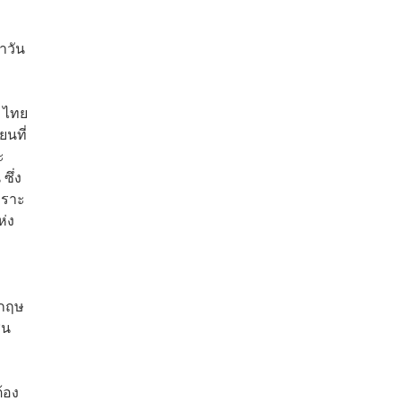
าวัน
ฯ ไทย
ยนที่
ะ
ึ่ง
พราะ
ห่ง
งกฤษ
่น
้อง