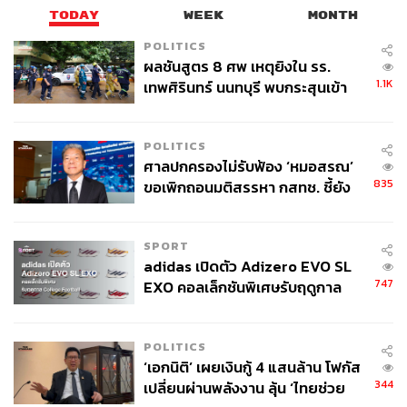
TODAY
WEEK
MONTH
POLITICS
ผลชันสูตร 8 ศพ เหตุยิงใน รร.
1.1K
เทพศิรินทร์ นนทบุรี พบกระสุนเข้า
จุดสำคัญ ‘ศีรษะ-หน้าอก’ ครูถูกยิง
4 นัด จากระยะไกล
POLITICS
ศาลปกครองไม่รับฟ้อง ‘หมอสรณ’
835
ขอเพิกถอนมติสรรหา กสทช. ชี้ยัง
ไม่ใช่ผู้เดือดร้อนเสียหาย
SPORT
adidas เปิดตัว Adizero EVO SL
747
EXO คอลเล็กชันพิเศษรับฤดูกาล
College Football
POLITICS
‘เอกนิติ’ เผยเงินกู้ 4 แสนล้าน โฟกัส
344
เปลี่ยนผ่านพลังงาน ลุ้น ‘ไทยช่วย