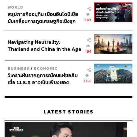
WORLD
สรุปภารกิจอนุทิน เยือนอินโดนีเซีย
549
ขับเคลื่อนการทูตเศรษฐกิจเชิงรุก
ประกาศหุ้นส่วนยุทธศาสตร์ไทย –
อินโดนีเซีย
Navigating Neutrality:
Thailand and China in the Age
184
of a New Global Order
BUSINESS
/
ECONOMIC
วิเคราะห์ปรากฏการณ์คนแห่ขอสิน
2.6K
เชื่อ CLICX อาจเป็นเพียงยอด
ภูเขาน้ำแข็ง ของปัญหาหนี้ครัว
เรือนไทยที่ถูกซุกไว้
LATEST STORIES