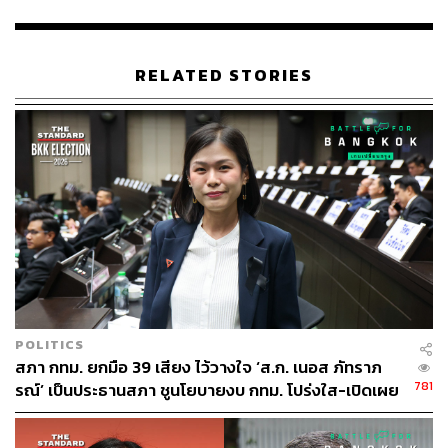
THE STANDARD TEAM
กองบรรณาธิการ THE STANDARD
RELATED STORIES
POLITICS
สภา กทม. ยกมือ 39 เสียง ไว้วางใจ ‘ส.ก. เนอส ภัทราภ
781
รณ์’ เป็นประธานสภา ชูนโยบายงบ กทม. โปร่งใส-เปิดเผย
การลงมติ