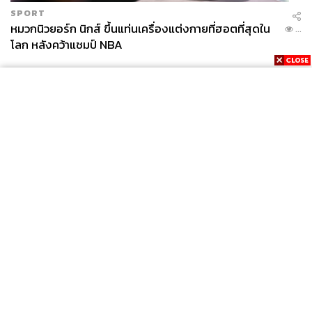
SPORT
หมวกนิวยอร์ก นิกส์ ขึ้นแท่นเครื่องแต่งกายที่ฮอตที่สุดใน
...
โลก หลังคว้าแชมป์ NBA
News
Wealth
Pop
Podcast
Video
Now
Opinion
Careers
Events
Privacy
About
Contact
Policy
FOR
ADVERTISING
MEMBERSHIP