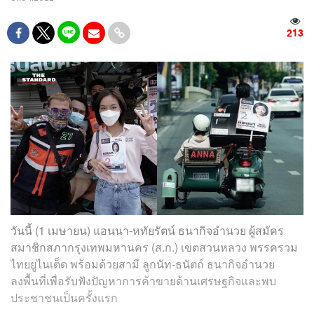
213
วันนี้ (1 เมษายน) แอนนา-หทัยรัตน์ ธนากิจอำนวย ผู้สมัคร
สมาชิกสภากรุงเทพมหานคร (ส.ก.) เขตสวนหลวง พรรครวม
ไทยยูไนเต็ด พร้อมด้วยสามี ลูกนัท-ธนัตถ์ ธนากิจอำนวย
ลงพื้นที่เพื่อรับฟังปัญหาการค้าขายด้านเศรษฐกิจและพบ
ประชาชนเป็นครั้งแรก