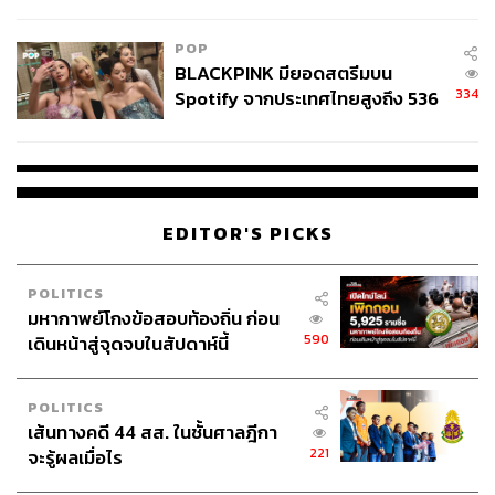
ไทยพลัส’ เฟส 2 รอประเมินความ
เหมาะสม
POP
BLACKPINK มียอดสตรีมบน
334
Spotify จากประเทศไทยสูงถึง 536
ล้านครั้ง ตลอด 10 ปีที่ผ่านมา
EDITOR'S PICKS
POLITICS
มหากาพย์โกงข้อสอบท้องถิ่น ก่อน
590
เดินหน้าสู่จุดจบในสัปดาห์นี้
POLITICS
เส้นทางคดี 44 สส. ในชั้นศาลฎีกา
221
จะรู้ผลเมื่อไร