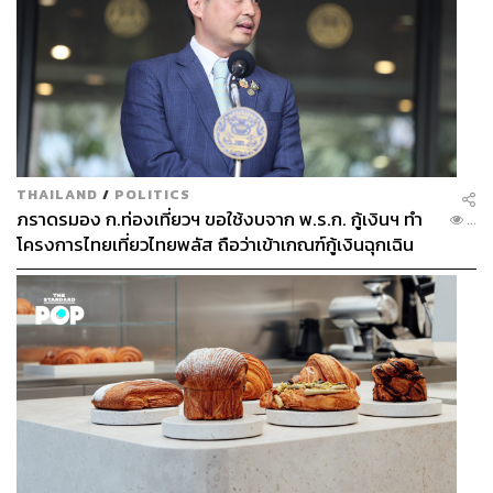
THAILAND
/
POLITICS
ภราดรมอง ก.ท่องเที่ยวฯ ขอใช้งบจาก พ.ร.ก. กู้เงินฯ ทำ
...
โครงการไทยเที่ยวไทยพลัส ถือว่าเข้าเกณฑ์กู้เงินฉุกเฉิน