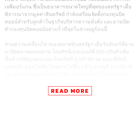
เจพีมอร์แกน ซึ่งเป็นธนาคารขนาดใหญ่ที่สุดของสหรัฐฯ เมื่อ
พิจารณาจากมูลค่าสินทรัพย์ กำลังเตรียมจัดตั้งกองทุนบิต
คอยน์สำหรับลูกค้าในธุรกิจบริหารความมั่งคั่ง และอาจเปิด
ตัวกองทุนบิตคอยน์อย่างเร็วที่สุดในช่วงฤดูร้อนนี้
ส่วนความเคลื่อนไหวของตลาดหุ้นสหรัฐฯ เมื่อวันจันทร์ที่ผ่าน
มาปิดตลาดผสมผสาน โดยดัชนีเอสแอนด์พี 500 ปรับตัวเพิ่ม
ขึ้นทำสถิติสูงสุดระลอกใหม่ปิดที่ 4,187.62 จุด ขณะที่ดัชนี
แนสแด็ก คอมโพสิต ปิดตลาดไต่ขึ้น 0.9% มาอยู่ที่ 14,138.78
จุด แตะระดับสูงสุดเป็นประวัติการณ์รอบใหม่ โดยเป็นผลมา
จากการดีดตัวของหุ้นในกลุ่มเทคโนโลยี ในช่วงที่มีการทยอย
เปิดเผยรายงานผลประกอบการรายไตรมาสของบริษัทยักษ์
READ MORE
ใหญ่ทั้งหลายในช่วงสัปดาห์นี้
ด้านดัชนีอุตสาหกรรมดาวโจนส์ ปรับตัวลดลง 0.2% ปิดที่
33,981.57 โดยตามหุ้นบริษัท Procter & Gamble, Walmart
และ Coca-Cola ซึ่งหุ้นของผู้ผลิตสินค้าอุปโภคบริโภคเหล่านี้
ปรับตัวลดลงมากกว่า 1% เมื่อวันจันทร์ที่ผ่านมา ท่ามกลาง