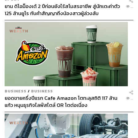
ยาน ดิโอม็องเด้ 2 ปีก่อนยังไร้สโมสรอาชีพ สู่นักเตะค่าตัว
...
125 ล้านยูโร กับคำสัญญาถึงน้องสาวผู้ล่วงลับ
BUSINESS
/
BUSINESS
ยอดขายครึ่งปีแรก Cafe Amazon โตทะลุสถิติ 117 ล้าน
...
แก้ว หนุนธุรกิจไลฟ์สไตล์ OR โตต่อเนื่อง