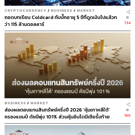
ทีมข่าว THE STANDARD
CRYPTOCURRENCY
/
BUSINESS
/
MARKET
ถอดบทเรียน Coldcard กับบั๊กอายุ 5 ปีที่ดูดเงินไปแล้วก
734
ว่า 115 ล้านดอลลาร์
BUSINESS
/
MARKET
ส่องผลตอบแทนสินทรัพย์ครึ่งปี 2026 ‘หุ้นเกาหลีใต้’
160
ครองแชมป์ ดัชนีพุ่ง 101% ส่วนหุ้นอินโดนีเซียรั้งท้าย
ติดลบ 35%