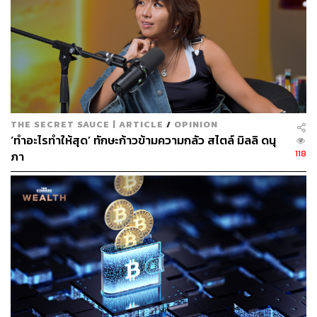
ผ่านแอปพลิเคชันต่างๆ ที่คุณสะดวกหรือใช้งานอยู่แล้วได้เลย
TAGS:
Bitcoin
JP Morgan
กองทุน
THE SECRET SAUCE | ARTICLE
/
OPINION
‘ทำอะไรทำให้สุด’ ทักษะก้าวข้ามความกลัว สไตล์ มิลลิ ดนุ
118
ภา
25
ABOUT THE AUTHOR
THE STANDARD WEALTH
สำนักข่าวเศรษฐกิจ ธุรกิจ และการลงทุน โดย