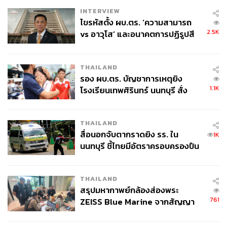
INTERVIEW
ไขรหัสตั้ง ผบ.ตร. ‘ความสามารถ
2.5K
vs อาวุโส’ และอนาคตการปฏิรูปสี
กากี กับ พล.ต.อ. เอก อังสนานนท์
THAILAND
รอง ผบ.ตร. บัญชาการเหตุยิง
1.1K
โรงเรียนเทพศิรินทร์ นนทบุรี สั่ง
ค้นหา 2 รอบยืนยันไร้คนติดค้าง พบ
ศพปู่-ย่าที่บ้านพักผู้ก่อเหตุ
THAILAND
สื่อนอกจับตากราดยิง รร. ใน
1K
นนทบุรี ชี้ไทยมีอัตราครอบครองปืน
สูงในระดับต้นของภูมิภาค
THAILAND
สรุปมหากาพย์กล้องส่องพระ
761
ZEISS Blue Marine จากสัญญา
ผลิต 8.3 ล้าน สู่ข้อพิพาท ‘มา
เวลล์ฯ’ ฟ้อง ‘โทน บางแค’ ผิดนัด