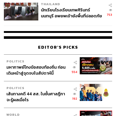
THAILAND
จ่ายหนี้-แอบระบุแบรนด์
นักเรียนโรงเรียนเทพศิรินทร์
753
นนทบุรี อพยพเข้ายังพื้นที่ปลอดภัย
ชั่วคราว หลังเหตุใช้อาวุธปืนภายใน
โรงเรียนคลี่คลาย
EDITOR'S PICKS
POLITICS
มหากาพย์โกงข้อสอบท้องถิ่น ก่อน
554
เดินหน้าสู่จุดจบในสัปดาห์นี้
POLITICS
เส้นทางคดี 44 สส. ในชั้นศาลฎีกา
192
จะรู้ผลเมื่อไร
WORLD