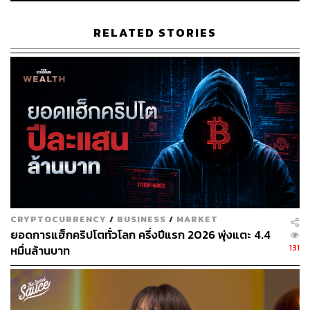
ดอลลาร์สหรัฐ เพิ่มขึ้นจากปีก่อนหน้า 74% ขณะที่กำไรสุทธิ
ของ Tesla ประจำไตรมาสอยู่ที่ 438 ล้านดอลลาร์สหรัฐ
RELATED STORIES
รายได้ของ Tesla มาจากยอดขายรถยนต์ Model 3 และ
Model Y ในไตรมาสแรกที่สามารถส่งมอบได้ 184,800 คัน
มากกว่าที่คาดการณ์ไว้ และแสดงให้เห็นการเติบโตรายปี
มากกว่า 100% ขณะที่รายได้อีกส่วนหนึ่งมาจากการลงทุนใน
บิตคอยน์
พิสูจน์อักษร: ลักษณ์นารา พักตร์เพียงจันทร์
อ้างอิง:
https://www.cnbc.com/2021/04/25/stock-market-futur
es-open-to-close-news.html
CRYPTOCURRENCY
/
BUSINESS
/
MARKET
https://www.cnbc.com/2021/04/26/tesla-tsla-earnings
ยอดการแฮ็กคริปโตทั่วโลก ครึ่งปีแรก 2026 พุ่งแตะ 4.4
-q1-2021-.html
131
หมื่นล้านบาท
สามารถติดตาม THE STANDARD WEALTH