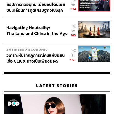
สรุปภารกิจอนุทิน เยือนอินโดนีเซีย
534
ขับเคลื่อนการทูตเศรษฐกิจเชิงรุก
ประกาศหุ้นส่วนยุทธศาสตร์ไทย –
อินโดนีเซีย
Navigating Neutrality:
Thailand and China in the Age
165
of a New Global Order
BUSINESS
/
ECONOMIC
วิเคราะห์ปรากฏการณ์คนแห่ขอสิน
2.6K
เชื่อ CLICX อาจเป็นเพียงยอด
ภูเขาน้ำแข็ง ของปัญหาหนี้ครัว
เรือนไทยที่ถูกซุกไว้
LATEST STORIES