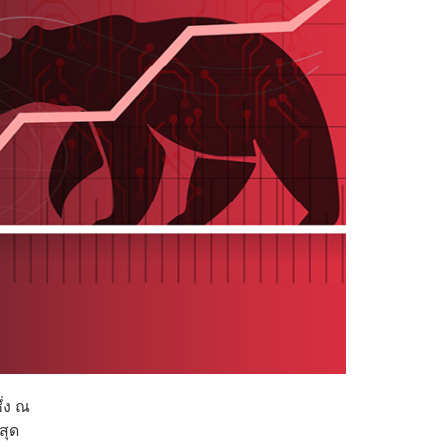
ึ่ง ณ
สุด