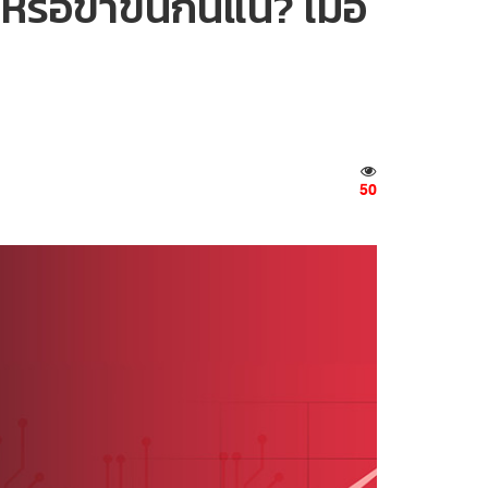
ือขาขึ้นกันแน่? เมื่อ
50