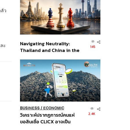
อินโดนีเซีย
ลัว
Navigating Neutrality:
และ
145
Thailand and China in the
Age of a New Global
Order
BUSINESS
/
ECONOMIC
2.4K
วิเคราะห์ปรากฏการณ์คนแห่
ขอสินเชื่อ CLICX อาจเป็น
เพียงยอดภูเขาน้ำแข็ง ของ