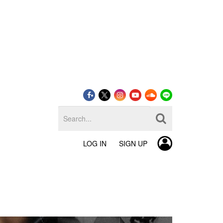
LOG IN
SIGN UP