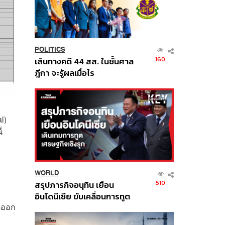
POLITICS
160
เส้นทางคดี 44 สส. ในชั้นศาล
ฎีกา จะรู้ผลเมื่อไร
l)
่
WORLD
510
สรุปภารกิจอนุทิน เยือน
อินโดนีเซีย ขับเคลื่อนการทูต
ด้ออก
เศรษฐกิจเชิงรุก ประกาศหุ้น
ส่วนยุทธศาสตร์ไทย –