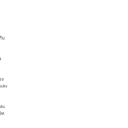
กับ
น
อง
 และ
และ
บิท