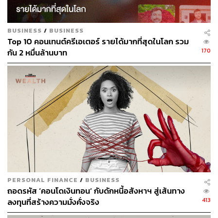
ประเทศ ซึ่งถือว่าสูงเป็น 2 เท่า เมื่อเทียบกับปี 2010 ที่สัดส่วน
ดังกล่าวเพิ่งจะอยู่ที่ 9% เท่านั้น ซึ่งถือเป็นการ ‘กระจุกตัว’
ของทั้งความมั่งคั่ง และ ‘อำนาจ’ ซึ่งรัฐบาลสหรัฐฯ ไม่ควร
BUSINESS
/
BUSINESS
เพิกเฉย และต้องเข้ามาเร่งจัดการโดยด่วน
Top 10 คอนเทนต์ครีเอเตอร์ รายได้มากที่สุดในโลก รวม
170
กัน 2 หมื่นล้านบาท
พิสูจน์อักษร: วรรษมล สิงหโกมล
อ้างอิง:
https://www.forbes.com/billionaires/
https://www.washingtonpost.com/business/2021/04/0
6/billionaire-wealth-forbes-pandemic/
https://www.forbes.com/sites/kerryadolan/2021/04/0
6/forbes-35th-annual-worlds-billionaires-list-facts-an
d-figures-2021/?sh=78ffc2235e58
PERSONAL FINANCE
/
BUSINESS
ถอดรหัส ‘คอนโดเงินทอน’ กับดักหนี้อสังหาฯ สู่เส้นทาง
สามารถติดตาม THE STANDARD WEALTH
413
ลงทุนที่สร้างความมั่งคั่งจริง
ผ่านแอปพลิเคชันต่างๆ ที่คุณสะดวกหรือใช้งานอยู่แล้วได้เลย