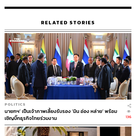
ส่วนอันดับสี่และห้า เป็น บิล เกตส์ ผู้ก่อตั้ง Microsoft และ มาร์
ก ซักเคอร์เบิร์ก ผู้ก่อตั้งแพลตฟอร์ม Facebook ที่มีมูลค่า
RELATED STORIES
ทรัพย์สินในครอบครองรวมกว่า 1.24 แสนล้านดอลลาร์
(+26.5%) และ 9.7 หมื่นล้านดอลลาร์ (+77.3%) ตามลำดับ
ในแง่ของความหลากหลายทางเพศ
Forbes
พบว่า สัดส่วน
ราว 11% หรือ 316 รายจากอันดับมหาเศรษฐีทั้งหมดในการ
จัดอันดับดัชนีอภิมหาเศรษฐีของพวกเขาเป็นผู้หญิง เพิ่มขึ้น
จากปีก่อนหน้า 87 ราย โดยสตรีที่มีมูลค่าความมั่งคังสูงที่สุด
ในโลกคือ Francoise Bettencourt Meyers หลานสาวผู้ก่อตั้ง
เจ้าตลาดเครื่องสำอาง L’Oreal และครอบครัว ที่มีมูลค่า
ความมั่งคั่งรวม 7.36 หมื่นล้านดอลลาร์ รั้งอันดับที่ 12 ของลิ
สต์นี้
POLITICS
นายกฯ’ เป็นเจ้าภาพเลี้ยงรับรอง ‘มิน อ่อง หล่าย’ พร้อม
ส่วน วิตนีย์ โวลฟี ผู้ก่อตั้งแอปพลิเคชันเดตเอาใจผู้ใช้งานฝ่าย
136
เชิญบิ๊กธุรกิจไทยร่วมงาน
หญิงอย่าง Bumble ซึ่งมีมูลค่าความมั่งคั่งที่ 1.3 พันล้าน
ดอลลาร์ หรือประมาณ 40,786 ล้านบาท