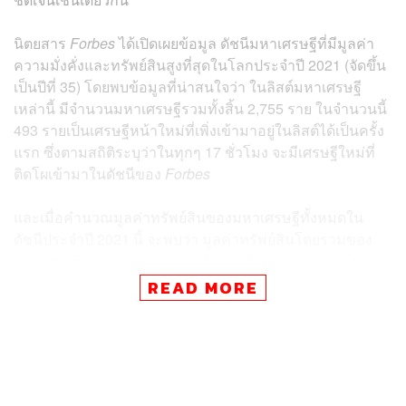
นิตยสาร
Forbes
ได้เปิดเผยข้อมูล ดัชนีมหาเศรษฐีที่มีมูลค่า
ความมั่งคั่งและทรัพย์สินสูงที่สุดในโลกประจำปี 2021 (จัดขึ้น
เป็นปีที่ 35) โดยพบข้อมูลที่น่าสนใจว่า ในลิสต์มหาเศรษฐี
เหล่านี้ มีจำนวนมหาเศรษฐีรวมทั้งสิ้น 2,755 ราย ในจำนวนนี้
493 รายเป็นเศรษฐีหน้าใหม่ที่เพิ่งเข้ามาอยู่ในลิสต์ได้เป็นครั้ง
แรก ซึ่งตามสถิติระบุว่าในทุกๆ 17 ชั่วโมง จะมีเศรษฐีใหม่ที่
ติดโผเข้ามาในดัชนีของ
Forbes
และเมื่อคำนวณมูลค่าทรัพย์สินของมหาเศรษฐีทั้งหมดใน
ดัชนีประจำปี 2021 นี้ จะพบว่า มูลค่าทรัพย์สินโดยรวมของ
มหาเศรษฐีทุกคนรวมกันจะอยู่ที่ 13.1 ล้านล้านดอลลาร์สหรัฐ
หรือประมาณ 410.4 ล้านล้านบาท ขยับขึ้นจากปีที่แล้วมากถึง
READ MORE
กว่า 5.1 ล้านล้านดอลลาร์เลยทีเดียว หรือสรุปง่ายๆ ก็คือ แม้
โควิด-19 จะระบาดรุนแรงแค่ไหน เศรษฐกิจพังหรือทรุด แต่
กลุ่มมหาเศรษฐีเหล่านี้กลับมีมูลค่าสินทรัพย์และรวยเพิ่มมาก
ขึ้นสวนทางกระแสดังกล่าว