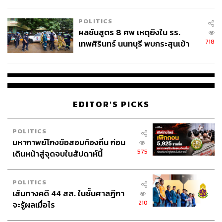
ชั่วคราว หลังเหตุใช้อาวุธปืนภายใน
โรงเรียนคลี่คลาย
POLITICS
ผลชันสูตร 8 ศพ เหตุยิงใน รร.
718
เทพศิรินทร์ นนทบุรี พบกระสุนเข้า
จุดสำคัญ ‘ศีรษะ-หน้าอก’ ครูถูกยิง
4 นัด จากระยะไกล
EDITOR'S PICKS
POLITICS
มหากาพย์โกงข้อสอบท้องถิ่น ก่อน
575
เดินหน้าสู่จุดจบในสัปดาห์นี้
POLITICS
เส้นทางคดี 44 สส. ในชั้นศาลฎีกา
210
จะรู้ผลเมื่อไร