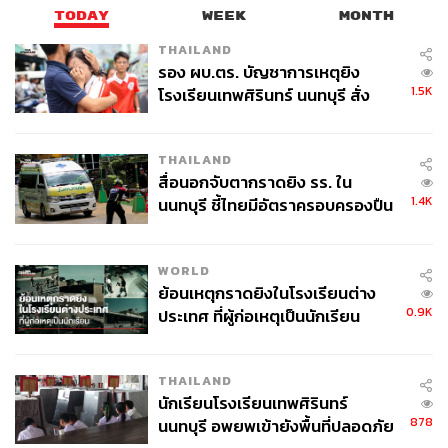
POP อยู่ร่ำไป ใช้เวลาว่างไปกับการเสพศิลป์
TODAY
WEEK
MONTH
และเฝ้ามองปรากฏการณ์ทางสังคม
THAILAND
รอง ผบ.ตร. บัญชาการเหตุยิง
1.5K
โรงเรียนเทพศิรินทร์ นนทบุรี สั่ง
ค้นหา 2 รอบยืนยันไร้คนติดค้าง พบ
ศพปู่-ย่าที่บ้านพักผู้ก่อเหตุ
THAILAND
สื่อนอกจับตากราดยิง รร. ใน
1.4K
นนทบุรี ชี้ไทยมีอัตราครอบครองปืน
สูงในระดับต้นของภูมิภาค
WORLD
ย้อนเหตุกราดยิงในโรงเรียนต่าง
0.9K
ประเทศ ที่ผู้ก่อเหตุเป็นนักเรียน
THAILAND
นักเรียนโรงเรียนเทพศิรินทร์
878
นนทบุรี อพยพเข้ายังพื้นที่ปลอดภัย