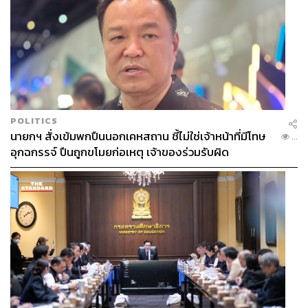
POLITICS
นายกฯ สั่งเข้มพกปืนนอกเคหสถาน ชี้ไม่ใช่เจ้าหน้าที่มีโทษ
...
อุกฉกรรจ์ ปืนถูกขโมยก่อเหตุ เจ้าของร่วมรับผิด