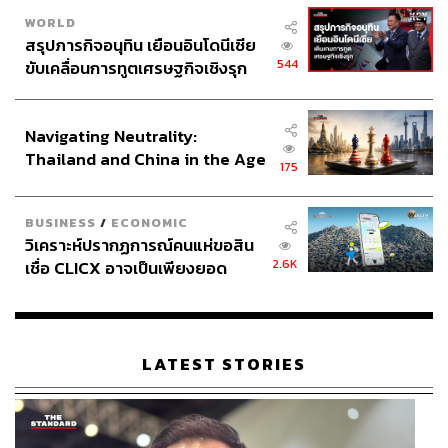
WORLD
สรุปภารกิจอนุทิน เยือนอินโดนีเซีย
544
ขับเคลื่อนการทูตเศรษฐกิจเชิงรุก
ประกาศหุ้นส่วนยุทธศาสตร์ไทย –
อินโดนีเซีย
Navigating Neutrality:
Thailand and China in the Age
175
of a New Global Order
BUSINESS
/
ECONOMIC
วิเคราะห์ปรากฏการณ์คนแห่ขอสิน
2.6K
เชื่อ CLICX อาจเป็นเพียงยอด
ภูเขาน้ำแข็ง ของปัญหาหนี้ครัว
เรือนไทยที่ถูกซุกไว้
LATEST STORIES