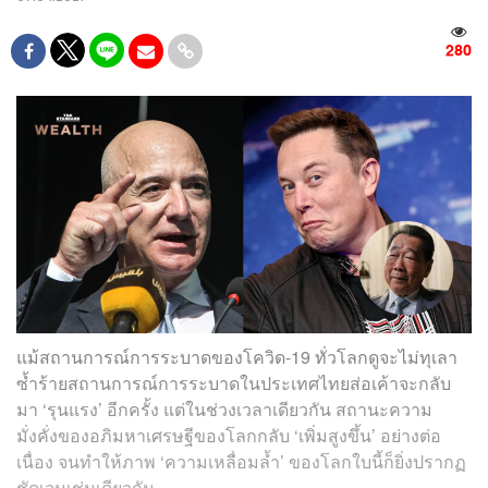
280
แม้สถานการณ์การระบาดของโควิด-19 ทั่วโลกดูจะไม่ทุเลา
ซ้ำร้ายสถานการณ์การระบาดในประเทศไทยส่อเค้าจะกลับ
มา ‘รุนแรง’ อีกครั้ง แต่ในช่วงเวลาเดียวกัน สถานะความ
มั่งคั่งของอภิมหาเศรษฐีของโลกกลับ ‘เพิ่มสูงขึ้น’ อย่างต่อ
เนื่อง จนทำให้ภาพ ‘ความเหลื่อมล้ำ’ ของโลกใบนี้ก็ยิ่งปรากฏ
ชัดเจนเช่นเดียวกัน