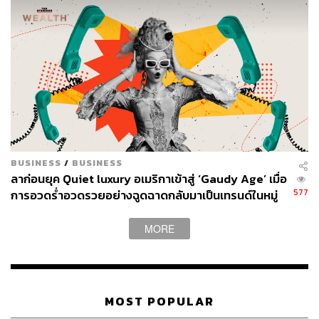
TAGS:
Forbes
Jeff Bezos
ธนินท์ เจียรวนนท์
มหาเศรษฐี
มหาเศรษฐีที่รวยที่สุดในโลก
BUSINESS
/
BUSINESS
ลาก่อนยุค Quiet luxury อเมริกาเข้าสู่ ‘Gaudy Age’ เมื่อ
577
การอวดร่ำอวดรวยอย่างฉูดฉาดกลับมาเป็นเทรนด์ในหมู่
อภิมหาเศรษฐี
280
MORE
ABOUT THE AUTHOR
ปณชัย อารีเพิ่มพร
MOST POPULAR
นักการตลาดผู้ฝักใฝ่ในแวดวงนวัตกรรมและ
เทคโนโลยี แต่บางทีก็เผลอมีใจให้วัฒนธรรม