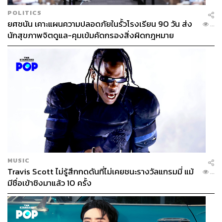
POLITICS
ยศชนัน เคาะแผนความปลอดภัยในรั้วโรงเรียน 90 วัน ส่ง
...
นักสุขภาพจิตดูแล-คุมเข้มคัดกรองสิ่งผิดกฎหมาย
MUSIC
Travis Scott ไม่รู้สึกกดดันที่ไม่เคยชนะรางวัลแกรมมี่ แม้
...
มีชื่อเข้าชิงมาแล้ว 10 ครั้ง