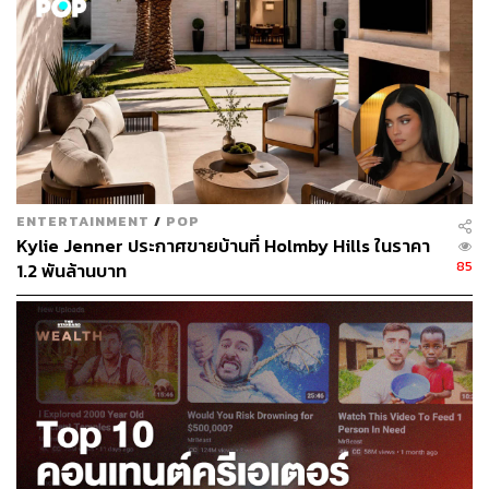
ด้านเจ้าสัวธนินท์ เจียรวนนท์ ผู้ก่อตั้งอาณาจักรเครือเจริญ
โภคภัณฑ์ หรือ CP แม้ปีนี้อันดับโดยรวมจะตกลงมาอยู่ใน
ลำดับที่ 103 ของโลก (ปี 2020: อันดับ 81) แต่เขาก็ยังเป็น
บุคคลที่ได้ชื่อว่ามีมูลค่าความมั่งคั่งสูงเป็นอันดับหนึ่งของ
ประเทศไทยอยู่ดี โดยมีมูลค่าสินทรัพย์รวมที่ 1.81 หมื่นล้าน
ดอลลาร์ หรือประมาณ 5.67 แสนล้านบาท เพิ่มขึ้นจากปีก่อน
หน้ามากถึง 34%
ENTERTAINMENT
/
POP
(หมายเหตุ:
Forbes
ใช้มาตรวัดการคำนวณและประเมิน
Kylie Jenner ประกาศขายบ้านที่ Holmby Hills ในราคา
มูลค่าความมั่งคั่งจากราคาหุ้นและอัตราแลกเปลี่ยน ณ วันที่
85
1.2 พันล้านบาท
5 มีนาคมที่ผ่านมา เพื่อคำนวณมูลค่าสุทธิของดัชนีความมั่น
คั่งของมหาเศรษฐีแต่ละคน)
อีกประเด็นที่น่าสนใจที่ตอกย้ำให้เห็นถึง ‘ความเหลื่อมล้ำ’ ใน
ด้านสถานะของผู้คนคือการที่ Gabriel Zucman นัก
เศรษฐศาสตร์จากมหาวิทยาลัยแคลิฟอร์เนียในเบิร์กลีย์ ระบุ
ว่า ปัจจุบันกลุ่มคนที่มั่งคั่งที่สุดในสหรัฐฯ มีมูลค่าทรัพย์สินใน
ครอบครองรวมกันเทียบเท่าสัดส่วน 18% ของ GDP ทั้ง