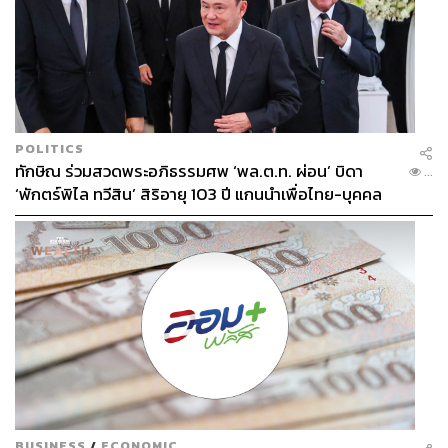
POLITICS
ทักษิณ ร่วมสวดพระอภิธรรมศพ ‘พล.ต.ท. ผ่อน’ บิดา
...
‘พักตร์พิไล ทวีสิน’ สิริอายุ 103 ปี แกนนำเพื่อไทย-บุคคล
หลากวงการร่วมอาลัย
BUSINESS
/
ECONOMIC