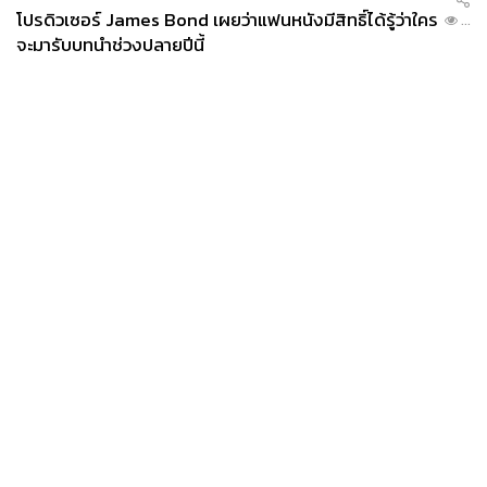
โปรดิวเซอร์ James Bond เผยว่าแฟนหนังมีสิทธิ์ได้รู้ว่าใคร
...
จะมารับบทนำช่วงปลายปีนี้
News
Wealth
Pop
Podcast
Video
Now
Opinion
Careers
Events
Privacy
About
Contact
Policy
FOR
ADVERTISING
MEMBERSHIP