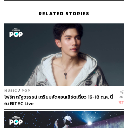
RELATED STORIES
198
ABOUT THE AUTHOR
พิมพ์ คำภีร์
นักเขียนกองบรรณาธิการคัลเจอร์ สำนักข่าว
THE STANDARD
MUSIC
/
POP
โฟร์ท ณัฐวรรธน์ เตรียมจัดคอนเสิร์ตเดี่ยว 16-18 ต.ค. นี้
127
ณ BITEC Live