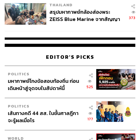
THAILAND
สรุปมหากาพย์กล้องส่องพระ
373
ZEISS Blue Marine จากสัญญา
ผลิต 8.3 ล้าน สู่ข้อพิพาท ‘มา
เวลล์ฯ’ ฟ้อง ‘โทน บางแค’ ผิดนัด
จ่ายหนี้-แอบระบุแบรนด์
EDITOR'S PICKS
POLITICS
มหากาพย์โกงข้อสอบท้องถิ่น ก่อน
525
เดินหน้าสู่จุดจบในสัปดาห์นี้
POLITICS
เส้นทางคดี 44 สส. ในชั้นศาลฎีกา
177
จะรู้ผลเมื่อไร
WORLD