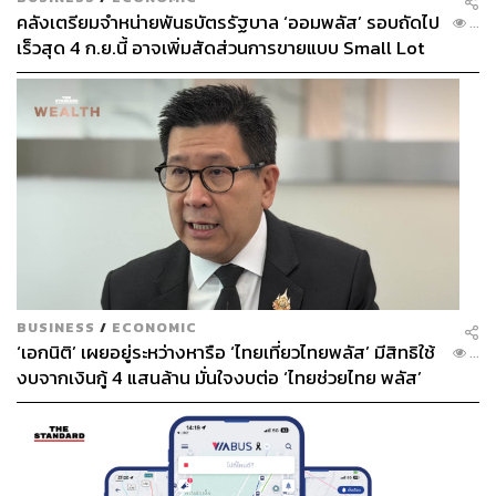
คลังเตรียมจำหน่ายพันธบัตรรัฐบาล ‘ออมพลัส’ รอบถัดไป
...
เร็วสุด 4 ก.ย.นี้ อาจเพิ่มสัดส่วนการขายแบบ Small Lot
First มากขึ้น
BUSINESS
/
ECONOMIC
‘เอกนิติ’ เผยอยู่ระหว่างหารือ ‘ไทยเที่ยวไทยพลัส’ มีสิทธิใช้
...
งบจากเงินกู้ 4 แสนล้าน มั่นใจงบต่อ ‘ไทยช่วยไทย พลัส’
เฟส 2 มีเพียงพอ