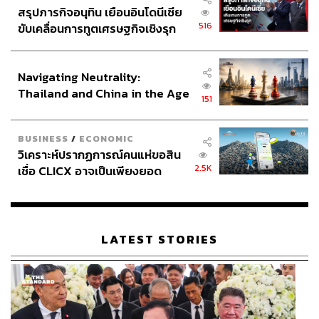
สรุปภารกิจอนุทิน เยือนอินโดนีเซีย
516
ขับเคลื่อนการทูตเศรษฐกิจเชิงรุก
ประกาศหุ้นส่วนยุทธศาสตร์ไทย –
อินโดนีเซีย
Navigating Neutrality:
Thailand and China in the Age
151
of a New Global Order
BUSINESS
/
ECONOMIC
วิเคราะห์ปรากฏการณ์คนแห่ขอสิน
2.5K
เชื่อ CLICX อาจเป็นเพียงยอด
ภูเขาน้ำแข็ง ของปัญหาหนี้ครัว
เรือนไทยที่ถูกซุกไว้
LATEST STORIES