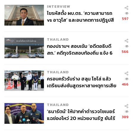
INTERVIEW
ไขรหัสตั้ง ผบ.ตร. ‘ความสามารถ
597
vs อาวุโส’ และอนาคตการปฏิรูปสี
กากี กับ พล.ต.อ. เอก อังสนานนท์
THAILAND
กองปราบฯ สอบเข้ม ‘อดีตอธิบดี
566
สถ.’ คดีทุจริตสอบท้องถิ่น แจ้ง 6
ข้อหาหนัก จ่อชง ป.ป.ช. 12 ส.ค. นี้
THAILAND
ครอบครัวรับร่าง ฮลุน โซโล่ แล้ว
466
เตรียมส่งชันสูตรหาสาเหตุการเสีย
ชีวิต
THAILAND
‘ธนารัตน์’ ให้ปากคำตำรวจไซเบอร์
389
แฉช่องโหว่ 20 หน่วยงานรัฐ ยันไร้
นัยทางการเมือง