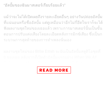
“อัลบั้มของฉันมาสเตอร์เรียบร้อยแล้ว”
แม้ว่าจะไม่ได้เปิดเผยถึงรายละเอียดอื่นๆ อย่างวันปล่อยอัลบั้ม
ที่แน่นอนหรือชื่ออัลบั้ม แต่ดูเหมือนว่าอีกไม่กี่อึดใจเราก็จะได้
ฟังผลงานชุดใหม่ของเธอแล้ว เพราะการมาสเตอร์นั้นเป็นขั้น
ตอนการปรับแต่งเสียงโดยละเอียดหลังการมิกซ์เสียง ซึ่งเป็นก
ระบวนการสุดท้ายของการทำเพลงนั่นเอง
ผลงานชุดใหม่ของ Billie Eilish จะนับเป็นอัลบั้มสตูดิโอชุดที่
3 ของเธอ หลังจากที่เปิดตัวอัลบั้มแรกอย่าง
When We All
Fall Asleep, Where Do We Go?
ออกมาเมื่อปี 2019 ตามมา
ด้วยผลงานชุด
Happier Than Ever
ในปี 2021 โดยช่วงที่ผ่าน
READ MORE
มาเธอก็ได้เดินสายทัวร์คอนเสิร์ตรอบโลก และมีการปล่อย
อัลบั้ม EP ในชื่อ
Guitar Songs
ที่ประกอบไปด้วยเพลง
TV
และ
The 30th
ออกมาในปี 2022 นอกจากนั้นเธอและพี่ชาย
Finneas O’Connell ยังมีผลงานเพลงประกอบภาพยนตร์
Barbie
อย่าง What Was I Made For ที่ประสบความสำเร็จ
อย่างล้นหลามและกวาดรางวัลไปแล้วมากมาย รวมไปถึง