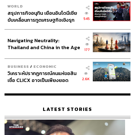
WORLD
สรุปภารกิจอนุทิน เยือนอินโดนีเซีย
545
ขับเคลื่อนการทูตเศรษฐกิจเชิงรุก
ประกาศหุ้นส่วนยุทธศาสตร์ไทย –
อินโดนีเซีย
Navigating Neutrality:
Thailand and China in the Age
177
of a New Global Order
BUSINESS
/
ECONOMIC
วิเคราะห์ปรากฏการณ์คนแห่ขอสิน
2.6K
เชื่อ CLICX อาจเป็นเพียงยอด
ภูเขาน้ำแข็ง ของปัญหาหนี้ครัว
เรือนไทยที่ถูกซุกไว้
LATEST STORIES