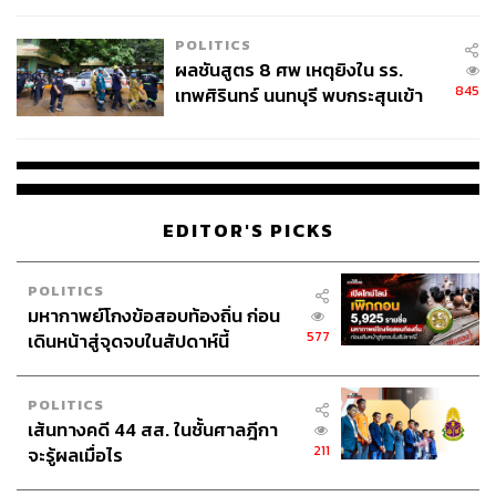
โรงเรียนคลี่คลาย
POLITICS
ผลชันสูตร 8 ศพ เหตุยิงใน รร.
845
เทพศิรินทร์ นนทบุรี พบกระสุนเข้า
จุดสำคัญ ‘ศีรษะ-หน้าอก’ ครูถูกยิง
4 นัด จากระยะไกล
EDITOR'S PICKS
POLITICS
มหากาพย์โกงข้อสอบท้องถิ่น ก่อน
577
เดินหน้าสู่จุดจบในสัปดาห์นี้
POLITICS
เส้นทางคดี 44 สส. ในชั้นศาลฎีกา
211
จะรู้ผลเมื่อไร