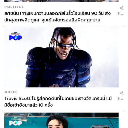
POLITICS
ยศชนัน เคาะแผนความปลอดภัยในรั้วโรงเรียน 90 วัน ส่ง
...
นักสุขภาพจิตดูแล-คุมเข้มคัดกรองสิ่งผิดกฎหมาย
MUSIC
Travis Scott ไม่รู้สึกกดดันที่ไม่เคยชนะรางวัลแกรมมี่ แม้
...
มีชื่อเข้าชิงมาแล้ว 10 ครั้ง