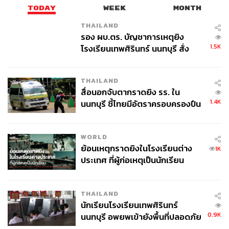
TODAY
WEEK
MONTH
THAILAND
รอง ผบ.ตร. บัญชาการเหตุยิง
1.5K
โรงเรียนเทพศิรินทร์ นนทบุรี สั่ง
ค้นหา 2 รอบยืนยันไร้คนติดค้าง พบ
ศพปู่-ย่าที่บ้านพักผู้ก่อเหตุ
THAILAND
สื่อนอกจับตากราดยิง รร. ใน
1.4K
นนทบุรี ชี้ไทยมีอัตราครอบครองปืน
สูงในระดับต้นของภูมิภาค
WORLD
ย้อนเหตุกราดยิงในโรงเรียนต่าง
1K
ประเทศ ที่ผู้ก่อเหตุเป็นนักเรียน
THAILAND
นักเรียนโรงเรียนเทพศิรินทร์
0.9K
นนทบุรี อพยพเข้ายังพื้นที่ปลอดภัย
ชั่วคราว หลังเหตุใช้อาวุธปืนภายใน