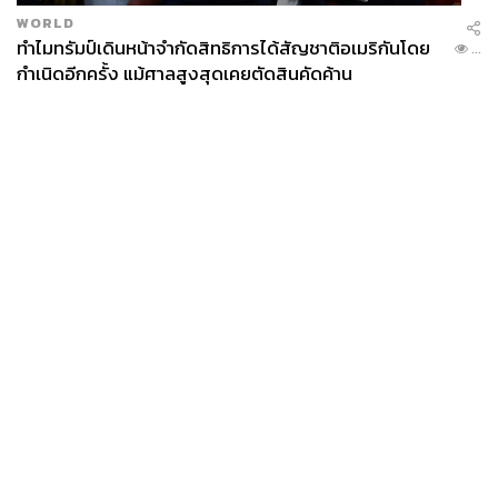
WORLD
ทำไมทรัมป์เดินหน้าจำกัดสิทธิการได้สัญชาติอเมริกันโดย
...
กำเนิดอีกครั้ง แม้ศาลสูงสุดเคยตัดสินคัดค้าน
News
Wealth
Pop
Podcast
Video
Now
Opinion
Careers
Events
Privacy
About
Contact
Policy
FOR
ADVERTISING
MEMBERSHIP