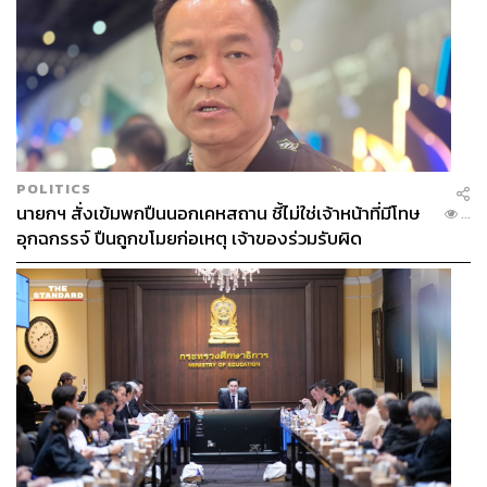
POLITICS
นายกฯ สั่งเข้มพกปืนนอกเคหสถาน ชี้ไม่ใช่เจ้าหน้าที่มีโทษ
...
อุกฉกรรจ์ ปืนถูกขโมยก่อเหตุ เจ้าของร่วมรับผิด